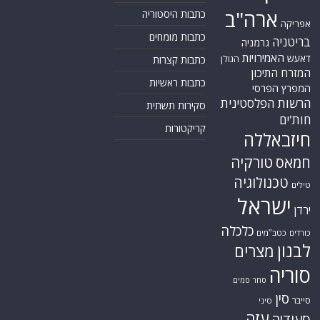
ארה"ב
כתבות היסטוריה
אפריקה
כתבות מומחים
בריטניה
גרמניה
האמירויות
דאעש
הגולן
כתבות קצרות
המזרח התיכון
כתבות ראשיות
המפרץ הפרסי
הרשות הפלסטינית
סקירות תשתית
חות'ים
קריקטורות
חיזבאללה
טורקיה
חמאס
טכנולוגיה
טילים
ישראל
ירדן
כלכלה
כורדים
כטב"מים
לבנון
מצרים
סוריה
סחר סמים
סין
סייבר
סיני
עזה
סעודיה