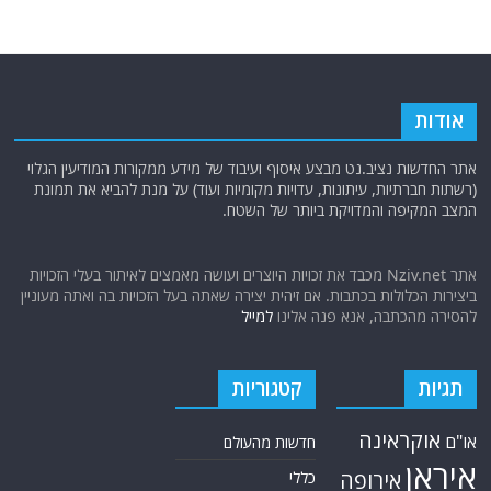
אודות
אתר החדשות נציב.נט מבצע איסוף ועיבוד של מידע ממקורות המודיעין הגלוי
(רשתות חברתיות, עיתונות, עדויות מקומיות ועוד) על מנת להביא את תמונת
המצב המקיפה והמדויקת ביותר של השטח.
אתר Nziv.net מכבד את זכויות היוצרים ועושה מאמצים לאיתור בעלי הזכויות
ביצירות הכלולות בכתבות. אם זיהית יצירה שאתה בעל הזכויות בה ואתה מעוניין
להסירה מהכתבה, אנא פנה אלינו
למייל
תגיות
קטגוריות
אוקראינה
או"ם
חדשות מהעולם
איראן
אירופה
כללי