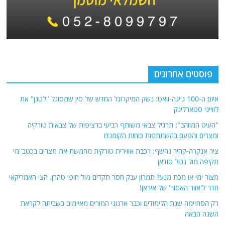
פוסטים אחרונים
איום ה-100 ג'יגה-וואט: נשק המיקרוגל החדש של סין שמסוגל "לטגן" את
לווייני סטארלינק
"העיט המוזהב": תרגיל צבאי משותף רביעי ברציפות של צבאות טורקיה
ומצרים והפעם בהשתתפות כוחות הקומנדו
ציר אנקרה-קהיר נחשף: רכבת אווירית טורקית מחמשת את מצרים בכטב"מי
תקיפה מול גבול סודאן
מצור ימי או מכת מנע? תמרון ענק חסר תקדים מול חופי טהרן. הצי האמריקאי
חדר ל'אזור האסור' של איראן!
רק הסתיימה שנת הלימודים וכבר ארגוני המורים מאיימים בשביתה לקראת
השנה הבאה