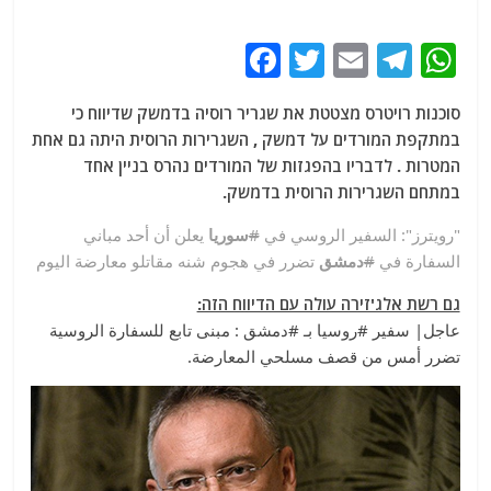
F
T
E
T
W
a
w
m
el
h
סוכנות רויטרס מצטטת את שגריר רוסיה בדמשק שדיווח כי
c
itt
ai
e
at
במתקפת המורדים על דמשק , השגרירות הרוסית היתה גם אחת
e
er
l
g
s
המטרות . לדבריו בהפגזות של המורדים נהרס בניין אחד
b
ra
A
במתחם השגרירות הרוסית בדמשק.
o
m
p
"رويترز": السفير الروسي في
#
سوريا
يعلن أن أحد مباني
o
p
السفارة في
#
دمشق
تضرر في هجوم شنه مقاتلو معارضة اليوم
k
גם רשת אלג'זירה עולה עם הדיווח הזה:
عاجل| سفير #روسيا بـ #دمشق : مبنى تابع للسفارة الروسية
تضرر أمس من قصف مسلحي المعارضة.