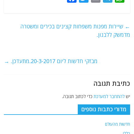
a
w
m
el
h
c
itt
ai
e
at
e
er
l
g
s
←
שיירות מפנות משפחות קצינים בכירים ומשטרה
b
ra
A
מדמשק ללבנון.
o
m
p
o
p
מבזקי חדשות ליום 20-3-2017.מתעדכן.
→
k
כתיבת תגובה
יש
להתחבר למערכת
כדי לכתוב תגובה.
מדורי כתבות נוספים
חדשות מהעולם
כללי