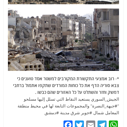
*-
רוב אמצעי התקשורת המקורבים למשטר אסד טוענים כי
צבא סוריה הדף את כל כוחות המורדים שתקפו אתמול ברחבי
דמשק וחזר והשתלט על כל האזורים שהם כבשו .
الجيش_السوري يستعيد النقاط التي تسلل إليها مسلحو
"#جبهة_النصرة" والمجموعات التابعة لها في محيط منطقة
المعامل شمال #جوبر شرق مدينة #دمشق
F
T
E
T
W