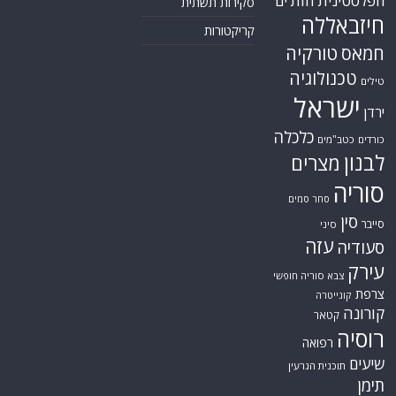
הפלסטינית
חות'ים
סקירות תשתית
חיזבאללה
קריקטורות
טורקיה
חמאס
טכנולוגיה
טילים
ישראל
ירדן
כלכלה
כורדים
כטב"מים
לבנון
מצרים
סוריה
סחר סמים
סין
סייבר
סיני
עזה
סעודיה
עירק
צבא סוריה חופשי
צרפת
קונייטרה
קורונה
קטאר
רוסיה
רפואה
שיעים
תוכנית הגרעין
תימן