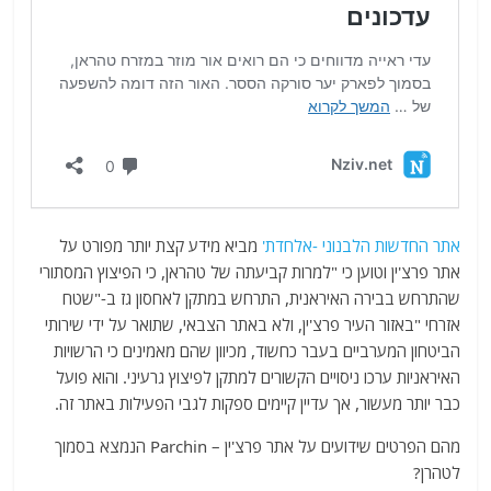
אתר החדשות הלבנוני -אלחדת'
מביא מידע קצת יותר מפורט על
אתר פרצ'ין וטוען כי "למרות קביעתה של טהראן, כי הפיצוץ המסתורי
שהתרחש בבירה האיראנית, התרחש במתקן לאחסון גז ב-"שטח
אזרחי "באזור העיר פרצ'ין, ולא באתר הצבאי, שתואר על ידי שירותי
הביטחון המערביים בעבר כחשוד, מכיוון שהם מאמינים כי הרשויות
האיראניות ערכו ניסויים הקשורים למתקן לפיצוץ גרעיני. והוא פועל
כבר יותר מעשור, אך עדיין קיימים ספקות לגבי הפעילות באתר זה.
מהם הפרטים שידועים על אתר פרצ'ין – Parchin הנמצא בסמוך
לטהרן?