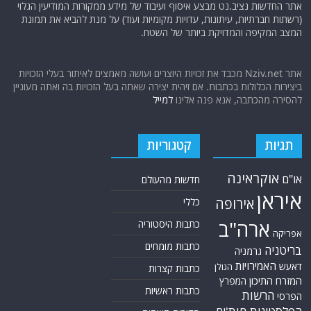
אתר החדשות נציב.נט מבצע איסוף ועיבוד של מידע ממקורות המודיעין הגלוי
(רשתות חברתיות, עיתונות, עדויות מקומיות ועוד) על מנת להביא את תמונת
המצב המקיפה והמדויקת ביותר של השטח.
אתר Nziv.net מכבד את זכויות היוצרים ועושה מאמצים לאיתור בעלי הזכויות
ביצירות הכלולות בכתבות. אם זיהית יצירה שאתה בעל הזכויות בה ואתה מעוניין
להסירה מהכתבה, אנא פנה אלינו
למייל
תגיות
קטגוריות
אוקראינה
או"ם
חדשות מהעולם
איראן
אירופה
כללי
ארה"ב
כתבות היסטוריה
אפריקה
כתבות מומחים
בריטניה
גרמניה
האמירויות
דאעש
הגולן
כתבות קצרות
המזרח התיכון
המפרץ
כתבות ראשיות
הרשות
הפרסי