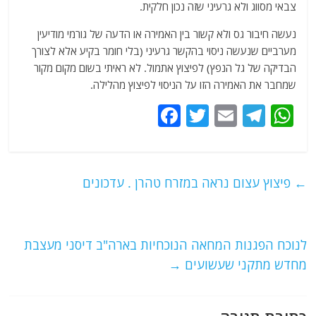
צבאי מסווג ולא גרעיני שזה נכון חלקית.
נעשה חיבור גס ולא קשור בין האמירה או הדעה של גורמי מודיעין
מערביים שנעשה ניסוי בהקשר גרעיני (בלי חומר בקיע אלא לצורך
הבדיקה של גל הנפץ) לפיצוץ אתמול. לא ראיתי בשום מקום מקור
שמחבר את האמירה הזו על הניסוי לפיצוץ מהלילה.
F
T
E
T
W
a
w
m
el
h
c
itt
ai
e
at
e
er
l
g
s
←
פיצוץ עצום נראה במזרח טהרן . עדכונים
b
ra
A
o
m
p
o
p
לנוכח הפגנות המחאה הנוכחיות בארה"ב דיסני מעצבת
מחדש מתקני שעשועים
→
k