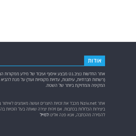
אודות
אתר החדשות נציב.נט מבצע איסוף ועיבוד של מידע ממקורות המוד
(רשתות חברתיות, עיתונות, עדויות מקומיות ועוד) על מנת להבי
המקיפה והמדויקת ביותר של השטח.
אתר Nziv.net מכבד את זכויות היוצרים ועושה מאמצים לאיתור 
ביצירות הכלולות בכתבות. אם זיהית יצירה שאתה בעל הזכויות בה ו
להסירה מהכתבה, אנא פנה אלינו
למייל