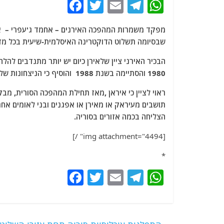
F
T
E
T
W
a
w
m
el
h
מפקד משמרות המהפכה האירנים – אחמד ג'עפרי – אמ
c
itt
ai
e
at
שבסיומה תשלוט הדוקטרינה האיסלמית-שיעית בכל מדי
e
er
l
g
s
הבכיר האירני ציין שלאירן כיום יש יותר מתנדבים לה
b
ra
A
1980 והסתיימה בשנת 1988 והוסיף כי הניצחונות שלהם בסוריה ובתימן ובלבנון ובעזה הנם מתת האל למאמיניו בעולם הזה.
o
m
p
ראוי לציין כי איראן ,מאז תחילת המהפכה הסורית, מב
o
p
תושבים מעיראק או מאירן או אפגנים ובני לאומים אחר
k
הצליחה בכמה אזורים בסוריה.
[img attachment="4494" /]
*
F
T
E
T
W
a
w
m
el
h
c
itt
ai
e
at