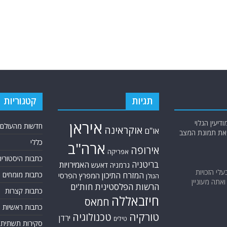
תגיות
קטגוריות
יעין הגלוי
איראן
חדשות מהעולם
אוקראינה
או"ם
א את תמונת המצב
כללי
ארה"ב
אירופה
אפריקה
כתבות היסטוריה
בריטניה
האמירויות
גרמניה
דאעש
בעלי הזכויות
המזרח התיכון
כתבות מומחים
המפרץ הפרסי
הגולן
אתה מעוניין
הרשות הפלסטינית
חות'ים
כתבות קצרות
חיזבאללה
חמאס
כתבות ראשיות
טורקיה
טכנולוגיה
ירדן
טילים
סקירות תשתית