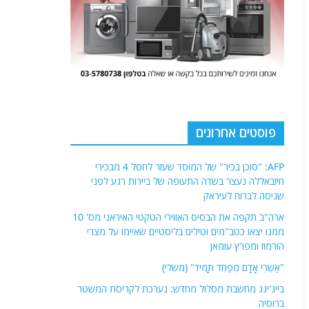
פוסטים אחרונים
AFP: "סוכן בכיר" של המוסד שעזר לחסל 4 מבכירי
חיזבאללה נעצר בשדה התעופה של ביירות רגע לפני
שניסה לברוח לעיראק
ארה"ב תקפה את הבסיס האווירי הטקטי האיראני מס' 10
ממנו יצאו כטב"מים וטילים בליסטיים שאיימו על מצרי
הורמוז ומפרץ עומאן
"אַשְׁרֵי אָדָם מְפַחֵד תָּמִיד" (משלי)
בייג'ינג מחשבת מסלול מחדש: נערכת לקריסת המשטר
ברוסיה