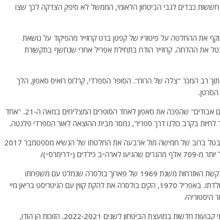
חששות כבדים לגבי הביטחון הלאומי, הממשל לא סיפק הצדקה לכך שצו
וקף את ההחלטה על פיטוריו של קפטן ברט קרוזייר מהפיקוד על נושאת
לבטל את ההדחה. קרוזייר הודח בתחילת אפריל אחרי שנחשף בתקשורת
תוך רב המכר "צלה של הרוח". הסופר הספרדי, קרלוס רואיס סאפון, הלך
"צלה של הרוח" היה הראשון בסדרת "בית הקברות לספרים אבודים" שהפכה את סאפון לאחד הסופרים המצליחים במאה ה-21. "אחד
ך לחיות בקרב כולנו דרך ספריו", נמסר מבית ההוצאה לאור הספרדי פלנטה.
*- בית המשפט העליון האמריקאי בעוד פסיקה דרמטית: מבטל ברוב של חמישה מול ארבעה את החלטתו של הנשיא מספטמבר 2017
ם (״דרימרס״)/
*- לרגל שבוע הפליט, מפרסם הארכיון הבריטי את טופס בקשת האזרחות משנת 1969 של פארוך בולסרה שנמלט עם משפחתו
מזנזיבר לבריטניה חמש שנים קודם לכן בשל המהפכה במולדתו. באפריל 1970, הקים בולסרה את להקת קווין עם הגיטריסט בריאן מיי
ר היסטוריה/
*- לפני 5 ימים התקיימו בחירות לקביעת חמש חברות בלתי קבועות חדשות במועצת הביטחון לשנים 2022-2021. הזוכות הן הודו,