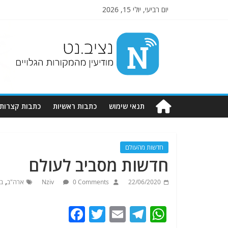
יום רביעי, יולי 15, 2026
Nziv.net
מודיעין
מהמקורות
הגלויים
תנאי שימוש
כתבות ראשיות
כתבות קצרות
חדשות מהעולם
חדשות מסביב לעולם
,
22/06/2020
0 Comments
Nziv
ארה"ב
בר
F
T
E
T
W