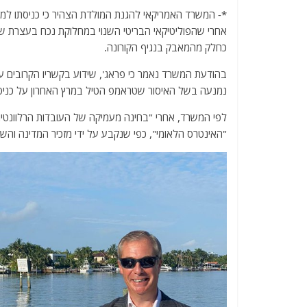
a
w
m
el
h
*- המשרד האמריקאי להגנת המולדת הצהיר כי כניסתו למד
c
itt
ai
e
at
אחרי שהפוליטיקאי הבריטי השנוי במחלוקת נכח בעצרת ש
e
er
l
g
s
כחלק מהמאבק בנגיף הקורונה.
b
ra
A
בהודעת המשרד נאמר כי פראג', שידוע בקשריו הקרובים עם
o
m
p
נמנעה בשל האיסור שטראמפ הטיל במרץ האחרון על כניסת
o
p
לפי המשרד, אחרי "בחינה מעמיקה של העובדות הרלוונטיו
k
"האינטרס הלאומי", כפי שנקבע על ידי מזכיר המדינה והש