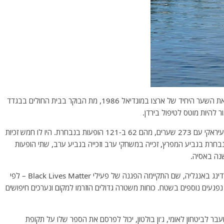
*- אחמד ראדי, לשעבר קפטן נבחרת עיראק שגם הבקיע את השער היחיד של ארצו במונדיאל 1986, מת הבוקר בבית החולים בבגדד
 להיות מוטס לטיפול בירדן.
ראדי נחשב לאחד השחקנים הגדולים בתולדות הכדורגל העיראקי עם 273 שערים, מהם 62 ב-121 הופעות בנבחרת. היו לו חמש זכיות
נבחרת בגביע המפרץ, זכייה במשחקי ערב וזכייה בגביע ערב, שתי הופעות
*- דיווחים על אירוע דקירות המוני בפורברי גרדנס שבעיר רדינג באנגליה, שם התקיימה הפגנה של פעילי Black Lives Matter – לפי
נפגעים נוספים בשטח. כוחות משטרה גדולים הוזרמו למקום ונערכים חיפושים
לביטחון לאומי, ג'ון בולטון, יכול לפרסם את הספר שלו על תקופת