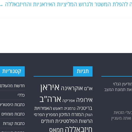
ה להפלת המשטר ולגרוש המליציות האיראניות והחיזבאללה
→
תגיות
קטגוריות
יעין הגלוי
איראן
חדשות מהעולם
אוקראינה
או"ם
א את תמונת המצב
כללי
ארה"ב
אירופה
אפריקה
כתבות היסטוריה
בריטניה
האמירויות
גרמניה
דאעש
בעלי הזכויות
המזרח התיכון
כתבות מומחים
המפרץ הפרסי
הגולן
אתה מעוניין
הרשות הפלסטינית
חות'ים
כתבות קצרות
חיזבאללה
חמאס