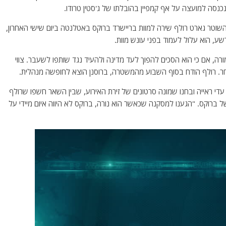
כנסה למועצה על אף קמפיין בהובלתו של ג'סטין טרודו.
כי השוטר גארט רולף שירה למוות בריישרד ברוקס באטלנטה ביום שישי האחרון,
ורה, אם כי הוא הסכים להפוך לעד מדינה ולהעיד נגד שותפו לשעבר. צווי
ר. רולף הודח בסוף השבוע מהמשטרה, ברוסנן הוצא לחופשה מנהלית.
 עדי ראייה ובחנו שמונה סרטונים של זירת האירוע, שבין השאר חשפו שרולף
ברוקס. "הגענו למסקנה שכאשר הוא נורה, ברוקס לא היווה איום מיידי על