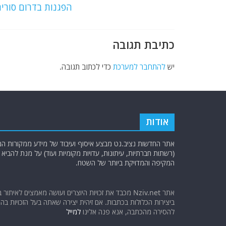
o
p
הפגנות בדרום סורי
k
כתיבת תגובה
יש
להתחבר למערכת
כדי לכתוב תגובה.
אודות
אתר החדשות נציב.נט מבצע איסוף ועיבוד של מידע ממקורות המוד
(רשתות חברתיות, עיתונות, עדויות מקומיות ועוד) על מנת להבי
המקיפה והמדויקת ביותר של השטח.
אתר Nziv.net מכבד את זכויות היוצרים ועושה מאמצים לאיתור 
ביצירות הכלולות בכתבות. אם זיהית יצירה שאתה בעל הזכויות בה ו
להסירה מהכתבה, אנא פנה אלינו
למייל