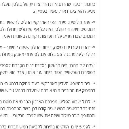
כהונתו. "בעוד שההתנהלות החד צדדית של בולטון מעלה 
מניעה הוא צעד ראוי", נאמר בפסיקה.
*- אתר פוליטיקו: פיקוד הצי האמריקאי החליט להשאיר בת
המטוסים תיאודור רוזוולט, וזאת על אף שהמליצו תחילה 
המכתב שבו התריע על התפרצות הקורונה באוניית הענק.
*- "החיים עוברים בטיסה, בייחוד החלק ששווה לחיות" – מ
הלילה לעולמו בגיל 55 בלוס אנג'לס אחרי מאבק במחלת הסרטן.
הסופרים העכשוויים הטוב ביותר עזב אותנו, אבל הוא ימשי
להפסיק את התוכנית מימי אובמה שנועדה למנוע גירוש של יותר מ-709 אלף מהגרים שהגיעו לארה״ב כילדי
והמתופף רוג'ר טיילור ושינה את שמו לפרדי מרקיורי – והשא