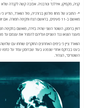
קניה, מקסיקו, אירלנד ונורבגיה. אכזבה קשה לקנדה שלא נ
*- התובע של מחוז פולטון בג'ורג'יה, פול הווארד, הודיע 
מואשם ב-11 סעיפים, בראשם רצח ותקיפה חמורה. אם יורשע, הוא עלול לעמוד בפני עונש מוות.
דווין ברוסנן, השוטר השני שהיה בזירה, מואשם בתקיפה חמ
מעצר הוצאו נגד השניים ועליהם להסגיר את עצמם עד מח
הווארד ציין כי בימים האחרונים החוקרים שוחחו עם שלושה
בעט בברוקס אחרי שנפגע בעוד שברוסנן עמד על כתפו של 
השוטרים", הצהיר.