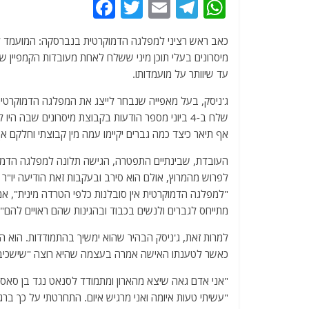
F
T
E
T
W
a
w
m
el
h
כאב ראש רציני למפלגה הדמוקרטית בנברסקה: המועמד לס
c
itt
ai
e
at
מיסרונים בעלי תוכן מיני ששלח לאחת מעובדות הקמפיין
e
er
l
g
s
עד שיוותר על מועמדותו.
b
ra
A
ג'ניסק, בעל מאפייה שנבחר לייצג את המפלגה הדמוקרטית
o
m
p
שלח ב-4 ביוני מספר הודעות בקבוצת מיסרונים שבה
o
p
אף תיאר כיצד כמה גברים יקיימו עמה מין קבוצתי וחלקם א
k
העובדת, שבינתיים התפטרה, הגישה תלונה למפלגה הדמוק
לפרוש מהמרוץ, אולם הוא סירב ובעקבות זאת הודיעה יו"ר המ
"למפלגה הדמוקרטית אין סובלנות כלפי הטרדה מינית", א
מתייחס לגברים ולנשים בכבוד ובהגינות שהם ראויים להם".
למרות זאת, ג'ניסק הבהיר שהוא ימשיך בהתמודדות. הוא 
כאשר לטענתו האישה אמרה בעצמה שהיא רוצה "שישכיבו 
"אני אדם גאה שיצא מהארון ומתמודד לסנאט נגד בן סאס, ו
"עשיתי טעות איומה ואני מרגיש איום. התחרטתי על כך בר