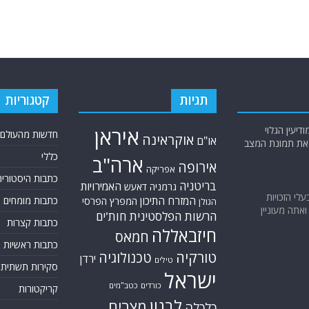
תגיות
קטגוריות
יעין הגלוי
איראן
חדשות מהעולם
אוקראינה
או"ם
א את תמונת המצב
כללי
ארה"ב
אירופה
אפריקה
כתבות היסטוריה
בריטניה
האמירויות
גרמניה
דאעש
בעלי הזכויות
המזרח התיכון
כתבות מומחים
המפרץ הפרסי
הגולן
אתה מעוניין
הרשות הפלסטינית
חות'ים
כתבות קצרות
חיזבאללה
חמאס
כתבות ראשיות
טורקיה
טכנולוגיה
ירדן
טילים
סקירות תשתית
ישראל
כורדים
כטב"מים
קריקטורות
לבנון
מצרים
כלכלה