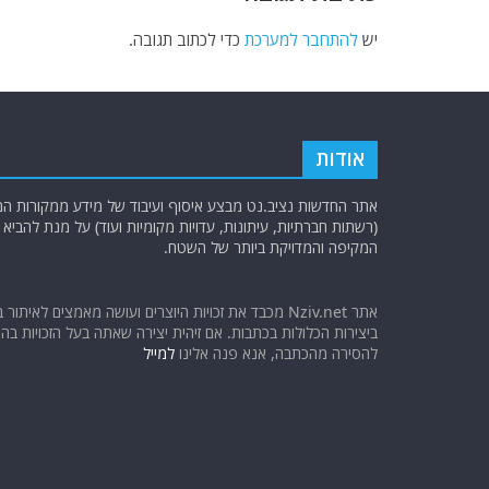
יש
להתחבר למערכת
כדי לכתוב תגובה.
אודות
אתר החדשות נציב.נט מבצע איסוף ועיבוד של מידע ממקורות המוד
(רשתות חברתיות, עיתונות, עדויות מקומיות ועוד) על מנת להבי
המקיפה והמדויקת ביותר של השטח.
אתר Nziv.net מכבד את זכויות היוצרים ועושה מאמצים לאיתור 
ביצירות הכלולות בכתבות. אם זיהית יצירה שאתה בעל הזכויות בה ו
להסירה מהכתבה, אנא פנה אלינו
למייל