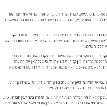
נאט, כריס ג'ניסק, הבהיר שהוא מסרב לפרוש מהמירוץ אחרי שנחשפו
 שלו לשעבר, וזאת על אף שהמפלגה החליטה למנוע ממנו את כל המשאבים
 בהתמודדות נגד הסנאטור הרפובליקני המכהן בן סאס בנובמבר הקרוב,
 היו לפחות חמישה אנשים וכתב שהם צריכים "להשכיב" את אחת העובדות. הוא
ף יקבלו תשלום.
רטית בנברסקה וצירפה את המיסרונים. בעקבות זאת, התבקש ג'ניסק
פלגה במדינה, ג'יין קליב, כי לא יינתן כל סיוע לקמפיין של המועמד.
מרה. "לא ניתן משאבים לאף מועמד שמפר את קוד ההתנהגות שלנו ולא
התנצל על המעשה וטען שהמיסרונים רק "שיקפו את הטון בשיחה קודמת",
אותה". עורך דינה של האישה הכחיש זאת בתוקף.
לכן זו לא הייתה הטרדה מינית, זה היה משהו שעלה בינה לבין חברה", טען.
גע ששלחתי את הטקסט. זה רגע שלא מאפיין את מי שאני. אני לא פוליטיקאי