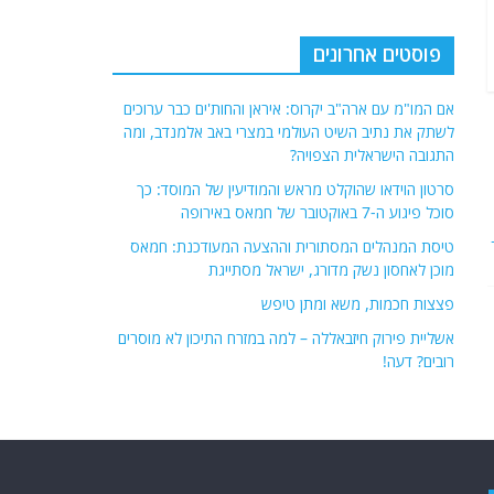
פוסטים אחרונים
אם המו"מ עם ארה"ב יקרוס: איראן והחות'ים כבר ערוכים
לשתק את נתיב השיט העולמי במצרי באב אלמנדב, ומה
התגובה הישראלית הצפויה?
סרטון הוידאו שהוקלט מראש והמודיעין של המוסד: כך
סוכל פיגוע ה-7 באוקטובר של חמאס באירופה
טיסת המנהלים המסתורית וההצעה המעודכנת: חמאס
מוכן לאחסון נשק מדורג, ישראל מסתייגת
פצצות חכמות, משא ומתן טיפש
אשליית פירוק חיזבאללה – למה במזרח התיכון לא מוסרים
רובים? דעה!