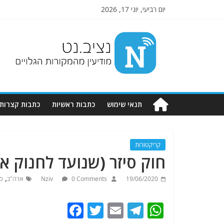
יום רביעי, יוני 17, 2026
Nziv.net
מודיעין
מהמקורות
הגלויים
תנאי שימוש
כתבות ראשיות
כתבות קצרות
קריקטורות
חוק סיזר (שנועד לחנוק 
,
19/06/2020
0 Comments
Nziv
ארה"ב
סו
F
T
E
T
W