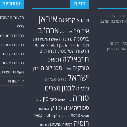
תגיות
קטגוריות
יעין הגלוי
איראן
חדשות מהעולם
אוקראינה
או"ם
א את תמונת המצב
כללי
ארה"ב
אירופה
אפריקה
כתבות היסטוריה
בריטניה
האמירויות
גרמניה
דאעש
בעלי הזכויות
המזרח התיכון
כתבות מומחים
המפרץ הפרסי
הגולן
אתה מעוניין
הרשות הפלסטינית
חות'ים
כתבות קצרות
חיזבאללה
חמאס
כתבות ראשיות
טורקיה
טכנולוגיה
ירדן
טילים
סקירות תשתית
ישראל
כורדים
כטב"מים
קריקטורות
לבנון
מצרים
כלכלה
סוריה
סין
סייבר
סיני
סחר סמים
עזה
עירק
סעודיה
צבא סוריה
קורונה
צרפת
קטאר
חופשי
קונייטרה
רוסיה
שיעים
רפואה
תוכנית