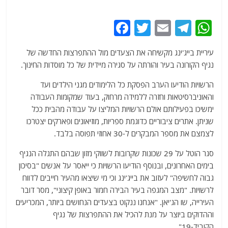
F
T
E
T
W
a
w
m
el
h
עיריית בייג'ינג מקשיחה את הצעדים מול ההתפרצות החדשה של
c
itt
ai
e
at
נגיף הקורונה בעיר והורתה על סגירה מיידית של כל מוסדות החינוך.
e
er
l
g
s
הרשויות הודיעו הערב הפסקת כל הלימודים מגני הילדים ועד
b
ra
A
והאוניברסיטאות וחזרה ללמידה מרחוק, בעוד שמקומות העבודה
o
m
p
ימשיכו בפעילותם אולם הרשויות המליצו על עבודה מהבית ככל
o
p
שניתן. אתרים ציבוריים כדוגמת ספריות, מוזיאונים ופארקים יצטרכו
לצמצם את מספר המבקרים ל-30 אחוזי תפוסה בלבד.
k
סגר הוטל על 29 שכונות שקרובות לשווקי מזון שבהם התגלה הנגיף
בימים האחרונים, ובנוסף הודיעו הרשויות כי ייאסר על אנשים "בסיכון
גבוה לחשיפה" לעזוב את בייג'ינג וכי מי שיצאו מהעיר חייבים לדווח
לרשויות. "מצב המגפה בעיר הבירה חמור באופן קיצוני", מסר דובר
העירייה, שו הג'יאן. "אנחנו ננקוט בצעדים הנחושים ביותר, המכריעים
וההדוקים ביוצר על מנת להכיל את ההתפרצות של נגיף
הקוביד-19".