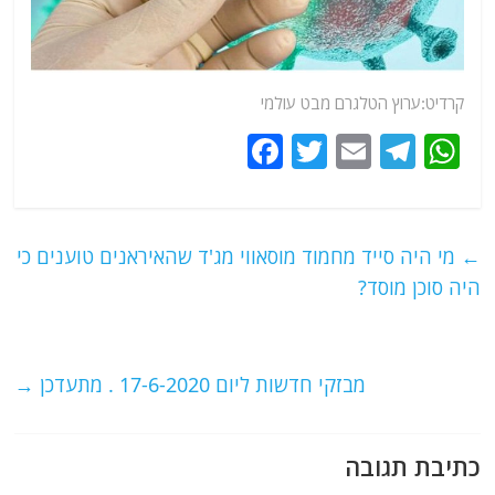
קרדיט:ערוץ הטלגרם מבט עולמי
F
T
E
T
W
a
w
m
el
h
c
itt
ai
e
at
e
er
l
g
s
←
מי היה סייד מחמוד מוסאווי מג'ד שהאיראנים טוענים כי
b
ra
A
היה סוכן מוסד?
o
m
p
o
p
מבזקי חדשות ליום 17-6-2020 . מתעדכן
→
k
כתיבת תגובה