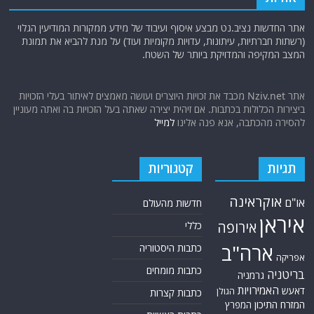
אתר החדשות נציב.נט מבצע איסוף ועיבוד של מידע ממקורות המודיעין הגלוי
(רשתות חברתיות, עיתונות, עדויות מקומיות ועוד) על מנת להביא את תמונת
המצב המקיפה והמדויקת ביותר של השטח.
אתר Nziv.net מכבד את זכויות היוצרים ועושה מאמצים לאיתור בעלי הזכויות
ביצירות הכלולות בכתבות. אם זיהית יצירה שאתה בעל הזכויות בה ואתה מעוניין
להסירה מהכתבה, אנא פנה אלינו
למייל
תגיות
קטגוריות
אוקראינה
או"ם
חדשות מהעולם
איראן
אירופה
כללי
ארה"ב
כתבות היסטוריה
אפריקה
כתבות מומחים
בריטניה
גרמניה
האמירויות
דאעש
הגולן
כתבות קצרות
המזרח התיכון
המפרץ