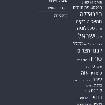
כתבות ראשיות
הרשות
הפרסי
הפלסטינית
חות'ים
סקירות תשתית
חיזבאללה
קריקטורות
טורקיה
חמאס
טכנולוגיה
טילים
ישראל
ירדן
כלכלה
כורדים
כטב"מים
לבנון
מצרים
סוריה
סחר סמים
סין
סייבר
סיני
עזה
סעודיה
עירק
צבא סוריה חופשי
צרפת
קונייטרה
קורונה
קטאר
רוסיה
רפואה
שיעים
תוכנית הגרעין