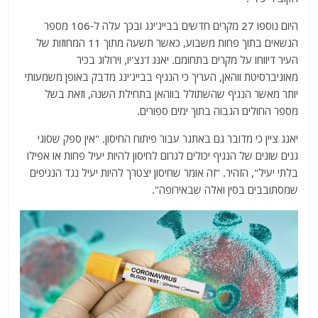
היום נוספו 27 מקרים חדשים בבייג'ינג ובכך עלה ל-106 מספר
הנשאים בתוך פחות משבוע, כאשר תשעה מתוך 11 המחוזות של
העיר דיווחו על מקרים בתחומם. יאנג ז'נצ'יו, וירולוג בכיר
מאוניברסיטת ווהאן, העריך כי הנגיף בבייג'ינג מדבק באופן משמעותי
יותר מאשר הנגיף שהשתולל בווהאן בתחילת השנה, וזאת בשל
מספר החולים הגבוה בתוך ימים ספורים.
יאנג ציין כי מדובר גם באתגר עבור פיתוח החיסון. "אין ספק שסוגי
גנים שונים של הנגיף יכולים לגרום לחיסון להיות יעיל פחות או אפילו
בלתי יעיל", הזהיר. "זה אומר שחיסון יצטרך להיות יעיל נגד הנגיפים
שמסתובבים בסין ואלה שבאירופה".