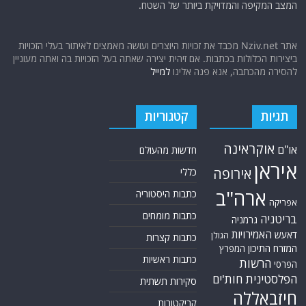
המצב המקיפה והמדויקת ביותר של השטח.
אתר Nziv.net מכבד את זכויות היוצרים ועושה מאמצים לאיתור בעלי הזכויות
ביצירות הכלולות בכתבות. אם זיהית יצירה שאתה בעל הזכויות בה ואתה מעוניין
להסירה מהכתבה, אנא פנה אלינו
למייל
תגיות
קטגוריות
אוקראינה
או"ם
חדשות מהעולם
איראן
אירופה
כללי
ארה"ב
כתבות היסטוריה
אפריקה
כתבות מומחים
בריטניה
גרמניה
האמירויות
דאעש
הגולן
כתבות קצרות
המזרח התיכון
המפרץ
כתבות ראשיות
הרשות
הפרסי
הפלסטינית
חות'ים
סקירות תשתית
חיזבאללה
קריקטורות