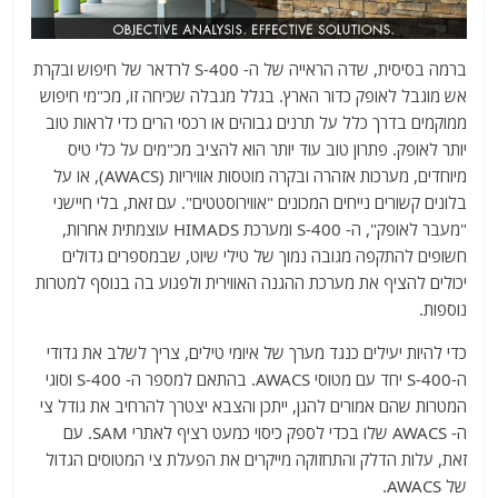
ברמה בסיסית, שדה הראייה של ה- S-400 לרדאר של חיפוש ובקרת
אש מוגבל לאופק כדור הארץ. בגלל מגבלה שכיחה זו, מכ"מי חיפוש
ממוקמים בדרך כלל על תרנים גבוהים או רכסי הרים כדי לראות טוב
יותר לאופק. פתרון טוב עוד יותר הוא להציב מכ"מים על כלי טיס
מיוחדים, מערכות אזהרה ובקרה מוטסות אוויריות (AWACS), או על
בלונים קשורים נייחים המכונים "אווירוסטטים". עם זאת, בלי חיישני
"מעבר לאופק", ה- S-400 ומערכת HIMADS עוצמתית אחרות,
חשופים להתקפה מגובה נמוך של טילי שיוט, שבמספרים גדולים
יכולים להציף את מערכת ההגנה האווירית ולפגוע בה בנוסף למטרות
נוספות.
כדי להיות יעילים כנגד מערך של איומי טילים, צריך לשלב את גדודי
ה-S-400 יחד עם מטוסי AWACS. בהתאם למספר ה- S-400 וסוגי
המטרות שהם אמורים להגן, ייתכן והצבא יצטרך להרחיב את גודל צי
ה- AWACS שלו בכדי לספק כיסוי כמעט רציף לאתרי SAM. עם
זאת, עלות הדלק והתחזוקה מייקרים את הפעלת צי המטוסים הגדול
של AWACS.