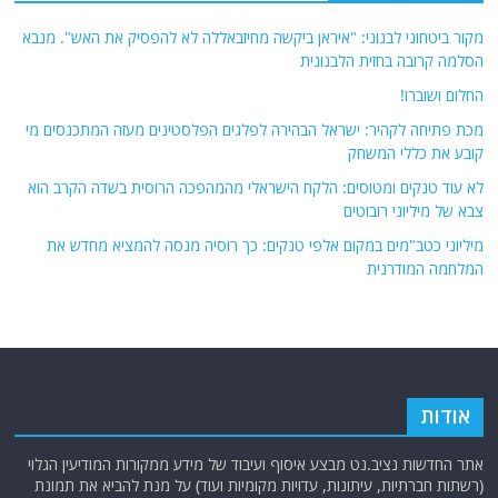
מקור ביטחוני לבנוני: "איראן ביקשה מחיזבאללה לא להפסיק את האש". מנבא
הסלמה קרובה בחזית הלבנונית
החלום ושוברו!
מכת פתיחה לקהיר: ישראל הבהירה לפלגים הפלסטינים מעזה המתכנסים מי
קובע את כללי המשחק
לא עוד טנקים ומטוסים: הלקח הישראלי מהמהפכה הרוסית בשדה הקרב הוא
צבא של מיליוני רובוטים
מיליוני כטב"מים במקום אלפי טנקים: כך רוסיה מנסה להמציא מחדש את
המלחמה המודרנית
אודות
אתר החדשות נציב.נט מבצע איסוף ועיבוד של מידע ממקורות המודיעין הגלוי
(רשתות חברתיות, עיתונות, עדויות מקומיות ועוד) על מנת להביא את תמונת