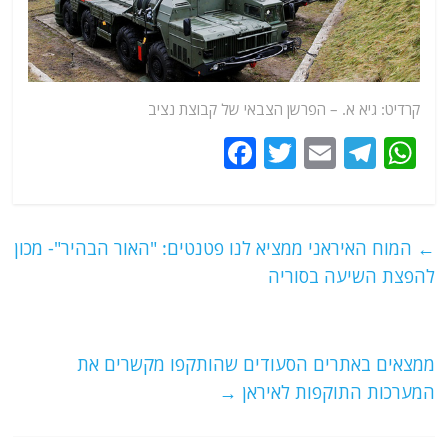
קרדיט: גיא א. – הפרשן הצבאי של קבוצת נציב
F
T
E
T
W
a
w
m
el
h
c
itt
ai
e
at
e
er
l
g
s
←
המוח האיראני ממציא לנו פטנטים: "האור הבהיר"- מכון
b
ra
A
להפצת השיעה בסוריה
o
m
p
o
p
ממצאים באתרים הסעודים שהותקפו מקשרים את
k
המערכות התוקפות לאיראן
→