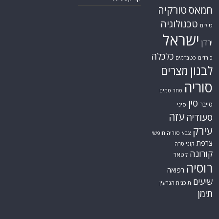
טורקיה
חמאס
טכנולוגיה
טילים
ישראל
ירדן
כלכלה
כורדים
כטב"מים
לבנון
מצרים
סוריה
סחר סמים
סין
סייבר
סיני
עזה
סעודיה
עירק
צבא סוריה חופשי
צרפת
קונייטרה
קורונה
קטאר
רוסיה
רפואה
שיעים
תוכנית הגרעין
תימן