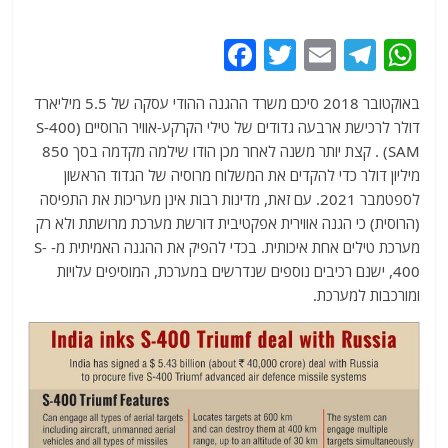
F
T
E
T
W
a
w
m
el
h
באוקטובר 2018 סיכם משרד ההגנה ההודי עסקה של 5.5 מיליארד
c
itt
ai
e
at
דולר לרכישת ארבעה גדודים של טילי הקרקע-אוויר הרוסיים (S-400
e
er
l
g
s
(SAM . קצת יותר משנה לאחר מכן הודו שילמה מקדמה בסך 850
b
ra
A
מיליון דולר כדי להקדים את המשלוח מרוסיה של הגדוד הראשון
לספטמבר 2021. עם זאת, מדינות רבות אינן מעריכות את התפיסה
o
m
p
(הרוסית) כי הגנה אווירית אפקטיבית דורשת מערכת מרושתת ולא רק
o
p
מערכת טילים אחת איכותית. בכדי להפיק את ההגנה האמיתית מ- S-
k
400, ישנם רכיבים נוספים שנדרשים במערכת, המוסיפים עלויות
ומורכבות למערכת.