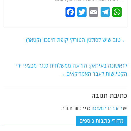
F
T
E
T
W
a
w
m
el
h
c
itt
ai
e
at
e
er
l
g
s
←
טוב שיש לסולטן הטורקי קופת חיסכון (קטאר)
b
ra
A
o
m
p
o
p
לראשונה בעיראק: הודעה ממשלתית כנגד מבצעי ירי
הקטיושות לעבר האמריקאים
→
k
כתיבת תגובה
יש
להתחבר למערכת
כדי לכתוב תגובה.
מדורי כתבות נוספים