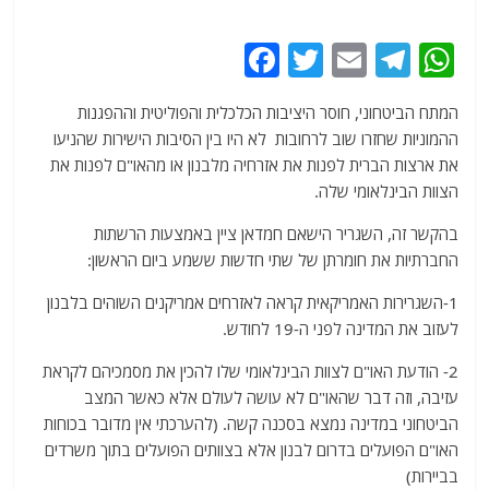
F
T
E
T
W
a
w
m
el
h
המתח הביטחוני, חוסר היציבות הכלכלית והפוליטית וההפגנות
c
itt
ai
e
at
ההמוניות שחזרו שוב לרחובות לא היו בין הסיבות הישירות שהניעו
e
er
l
g
s
את ארצות הברית לפנות את אזרחיה מלבנון או מהאו"ם לפנות את
b
ra
A
הצוות הבינלאומי שלה.
o
m
p
בהקשר זה, השגריר הישאם חמדאן ציין באמצעות הרשתות
o
p
החברתיות את חומרתן של שתי חדשות ששמע ביום הראשון:
k
1-השגרירות האמריקאית קראה לאזרחים אמריקנים השוהים בלבנון
לעזוב את המדינה לפני ה-19 לחודש.
2- הודעת ​​האו"ם לצוות הבינלאומי שלו להכין את מסמכיהם לקראת
עזיבה, וזה דבר שהאו"ם לא עושה לעולם אלא כאשר המצב
הביטחוני במדינה נמצא בסכנה קשה. (להערכתי אין מדובר בכוחות
האו"ם הפועלים בדרום לבנון אלא בצוותים הפועלים בתוך משרדים
בביירות)