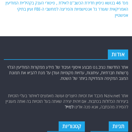
הטכנולוגיה הישראלית שתגן על אמריקה: "כיפת ברזל" נפרסת בבסיסי ארה"ב
באוקיינוס השקט
מצרים: יום ציון למהפכת 30 ביוני
10 הצבאות החזקים בעולם לשנת 2026. ספויילר: ישראל במקום ה-15
ומקדימה את איראן
ראיונות מצולמים על ענייני דיומא בעולם הערבי עם האתר "נציב.נט": ראיון
מס' 46 בנושא ניסיון חדירת הכשב"ם לאילת , פיטורי הענק בקהיליית המודיעין
האמריקאית שעורר גל אנטישמיות והפריצה למחשבי ה-FBI ועיון בתיקי
אפשטיין
אודות
אתר החדשות נציב.נט מבצע איסוף ועיבוד של מידע ממקורות המודיעין הגלוי
(רשתות חברתיות, עיתונות, עדויות מקומיות ועוד) על מנת להביא את תמונת
המצב המקיפה והמדויקת ביותר של השטח.