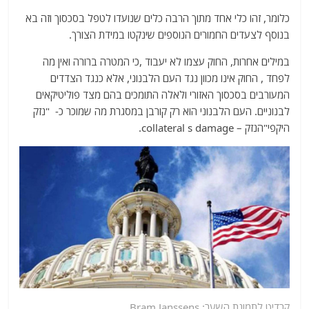
כלומר, זהו כלי אחד מתוך הרבה כלים שנועדו לטפל בסכסוך וזה בא
בנוסף לצעדים החמורים הנוספים שינקטו במידת הצורך.
במילים אחרות, החוק עצמו לא יעבוד ,כי המטרה ברורה ואין מה
לפחד , החוק אינו מכוון נגד העם הלבנוני, אלא כנגד הצדדים
המעורבים בסכסוך האזורי ולאלה התומכים בהם מצד פוליטיקאים
לבנוניים. העם הלבנוני הוא רק קורבן במסגרת מה שמוכר כ- "נזק
היקפי"הנזק – collateral s damage.
קרדיט לתמונת השער:
Bram Janssens