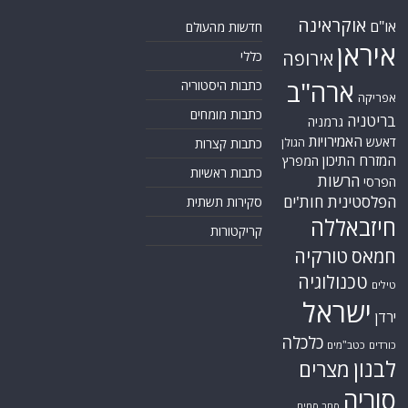
אתר Nziv.net מכבד את זכויות היוצרים ועושה מאמצים לאיתור בעלי הזכויות
ביצירות הכלולות בכתבות. אם זיהית יצירה שאתה בעל הזכויות בה ואתה מעוניין
להסירה מהכתבה, אנא פנה אלינו
למייל
תגיות
קטגוריות
אוקראינה
או"ם
חדשות מהעולם
איראן
אירופה
כללי
ארה"ב
כתבות היסטוריה
אפריקה
כתבות מומחים
בריטניה
גרמניה
האמירויות
דאעש
הגולן
כתבות קצרות
המזרח התיכון
המפרץ
כתבות ראשיות
הרשות
הפרסי
הפלסטינית
חות'ים
סקירות תשתית
חיזבאללה
קריקטורות