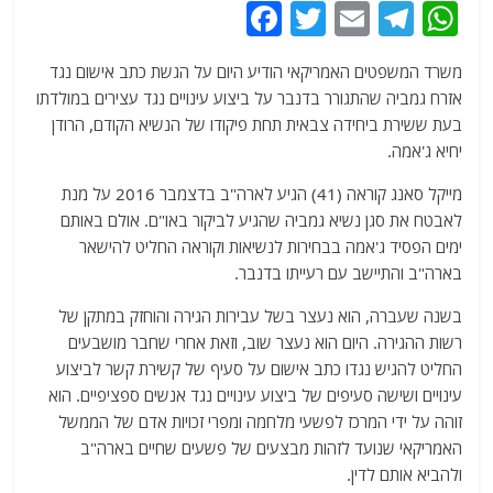
F
T
E
T
W
a
w
m
el
h
משרד המשפטים האמריקאי הודיע היום על הגשת כתב אישום נגד
c
itt
ai
e
at
אזרח גמביה שהתגורר בדנבר על ביצוע עינויים נגד עצירים במולדתו
e
er
l
g
s
בעת ששירת ביחידה צבאית תחת פיקודו של הנשיא הקודם, הרודן
b
ra
A
יחיא ג'אמה.
o
m
p
מייקל סאנג קוראה (41) הגיע לארה"ב בדצמבר 2016 על מנת
o
p
לאבטח את סגן נשיא גמביה שהגיע לביקור באו"ם. אולם באותם
ימים הפסיד ג'אמה בבחירות לנשיאות וקוראה החליט להישאר
k
בארה"ב והתיישב עם רעייתו בדנבר.
בשנה שעברה, הוא נעצר בשל עבירות הגירה והוחזק במתקן של
רשות ההגירה. היום הוא נעצר שוב, וזאת אחרי שחבר מושבעים
החליט להגיש נגדו כתב אישום על סעיף של קשירת קשר לביצוע
עינויים ושישה סעיפים של ביצוע עינויים נגד אנשים ספציפיים. הוא
זוהה על ידי המרכז לפשעי מלחמה ומפרי זכויות אדם של הממשל
האמריקאי שנועד לזהות מבצעים של פשעים שחיים בארה"ב
ולהביא אותם לדין.