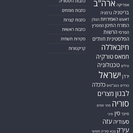
ארה"ב
כתבות היסטוריה
אפריקה
כתבות מומחים
בריטניה
גרמניה
האמירויות
דאעש
הגולן
כתבות קצרות
המזרח התיכון
המפרץ
כתבות ראשיות
הרשות
הפרסי
הפלסטינית
חות'ים
סקירות תשתית
חיזבאללה
קריקטורות
טורקיה
חמאס
טכנולוגיה
טילים
ישראל
ירדן
כלכלה
כורדים
כטב"מים
לבנון
מצרים
סוריה
סחר סמים
סין
סייבר
סיני
עזה
סעודיה
עירק
צבא סוריה חופשי