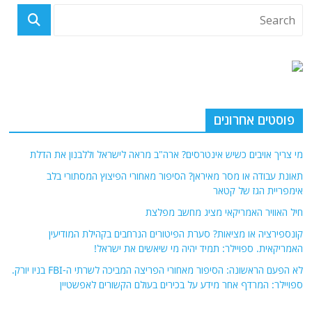
פוסטים אחרונים
מי צריך אויבים כשיש אינטרסים? ארה"ב מראה לישראל וללבנון את הדלת
תאונת עבודה או מסר מאיראן? הסיפור מאחורי הפיצוץ המסתורי בלב
אימפריית הגז של קטאר
חיל האוויר האמריקאי מציג מחשב מפלצת
קונספירציה או מציאות? סערת הפיטורים הנרחבים בקהילת המודיעין
האמריקאית. ספויילר: תמיד יהיה מי שיאשים את ישראל!
לא הפעם הראשונה: הסיפור מאחורי הפריצה המביכה לשרתי ה-FBI בניו יורק.
ספויילר: המרדף אחר מידע על בכירים בעולם הקשורים לאפשטיין