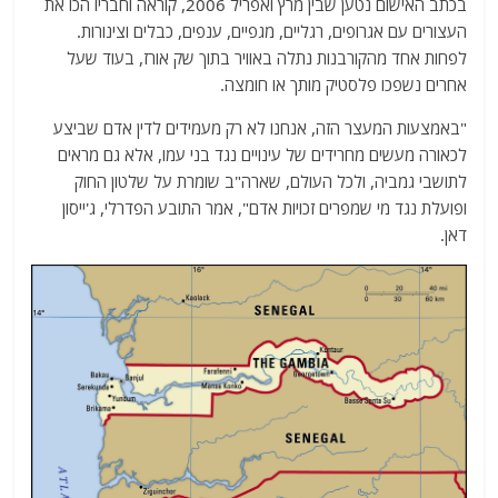
בכתב האישום נטען שבין מרץ ואפריל 2006, קוראה וחבריו הכו את
העצורים עם אגרופים, רגליים, מגפיים, ענפים, כבלים וצינורות.
לפחות אחד מהקורבנות נתלה באוויר בתוך שק אורז, בעוד שעל
אחרים נשפכו פלסטיק מותך או חומצה.
"באמצעות המעצר הזה, אנחנו לא רק מעמידים לדין אדם שביצע
לכאורה מעשים מחרידים של עינויים נגד בני עמו, אלא גם מראים
לתושבי גמביה, ולכל העולם, שארה"ב שומרת על שלטון החוק
ופועלת נגד מי שמפרים זכויות אדם", אמר התובע הפדרלי, ג'ייסון
דאן.