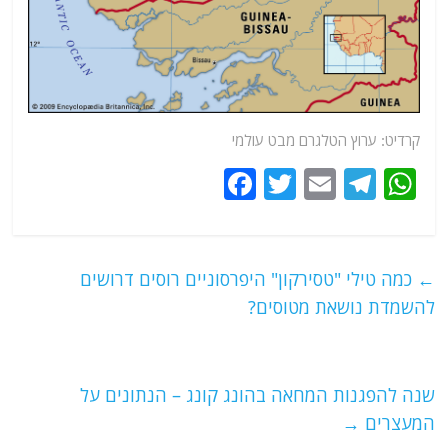
קרדיט: ערוץ הטלגרם מבט עולמי
F
T
E
T
W
a
w
m
el
h
c
itt
ai
e
at
e
er
l
g
s
←
כמה טילי "טסירקון" היפרסוניים רוסים דרושים
b
ra
A
להשמדת נושאת מטוסים?
o
m
p
o
p
שנה להפגנות המחאה בהונג קונג – הנתונים על
k
המעצרים
→