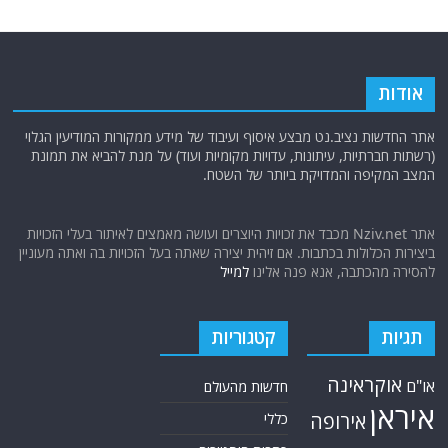
אודות
אתר החדשות נציב.נט מבצע איסוף ועיבוד של מידע ממקורות המודיעין הגלוי
(רשתות חברתיות, עיתונות, עדויות מקומיות ועוד) על מנת להביא את תמונת
המצב המקיפה והמדויקת ביותר של השטח.
אתר Nziv.net מכבד את זכויות היוצרים ועושה מאמצים לאיתור בעלי הזכויות
ביצירות הכלולות בכתבות. אם זיהית יצירה שאתה בעל הזכויות בה ואתה מעוניין
להסירה מהכתבה, אנא פנה אלינו
למייל
תגיות
קטגוריות
אוקראינה
או"ם
חדשות מהעולם
איראן
אירופה
כללי