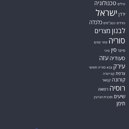
טכנולוגיה
טילים
ישראל
ירדן
כלכלה
כורדים
כטב"מים
לבנון
מצרים
סוריה
סחר סמים
סין
סייבר
סיני
עזה
סעודיה
עירק
צבא סוריה חופשי
צרפת
קונייטרה
קורונה
קטאר
רוסיה
רפואה
שיעים
תוכנית הגרעין
תימן