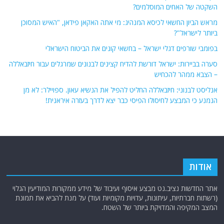
השקטה של האחים המוסלמים?
מראש הביון החשאי לכיסא המנהיג: מי אתה האקאן פידאן, "האיש המסוכן
ביותר לישראל"?
בפומבי שורפים דגלי ישראל – בחשאי קונים את הביטוח הישראלי
סערה בביירות: ישראל דורשת להדיח קצינים לבנונים שמרגלים עבור חיזבאללה
– הצבא ממהר להכחיש
אנליסט לבנוני: חיזבאללה החליט להפיל את הנשיא עאון. ספויילר: לא מן
הנמנע כי המבצע לחיסולו הפיסי כבר יצא לדרך בעזרה איראנית!
אודות
אתר החדשות נציב.נט מבצע איסוף ועיבוד של מידע ממקורות המודיעין הגלוי
(רשתות חברתיות, עיתונות, עדויות מקומיות ועוד) על מנת להביא את תמונת
המצב המקיפה והמדויקת ביותר של השטח.