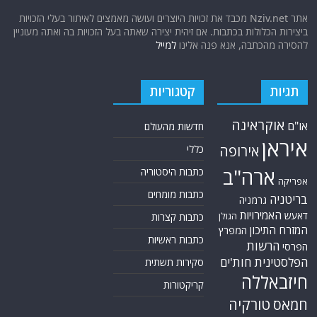
אתר Nziv.net מכבד את זכויות היוצרים ועושה מאמצים לאיתור בעלי הזכויות
ביצירות הכלולות בכתבות. אם זיהית יצירה שאתה בעל הזכויות בה ואתה מעוניין
להסירה מהכתבה, אנא פנה אלינו
למייל
תגיות
קטגוריות
אוקראינה
או"ם
חדשות מהעולם
איראן
אירופה
כללי
ארה"ב
כתבות היסטוריה
אפריקה
כתבות מומחים
בריטניה
גרמניה
האמירויות
דאעש
הגולן
כתבות קצרות
המזרח התיכון
המפרץ
כתבות ראשיות
הרשות
הפרסי
הפלסטינית
חות'ים
סקירות תשתית
חיזבאללה
קריקטורות
טורקיה
חמאס