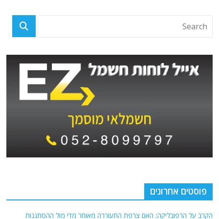
פוסטים אחרונים
הקרב על הרפובליקה: האם צרפת התעוררה מאוחר מדי מול ההסתננות