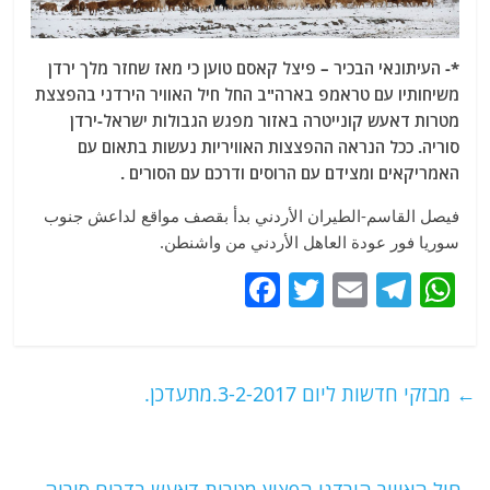
*- העיתונאי הבכיר – פיצל קאסם טוען כי מאז שחזר מלך ירדן
משיחותיו עם טראמפ בארה"ב החל חיל האוויר הירדני בהפצצת
מטרות דאעש קונייטרה באזור מפגש הגבולות ישראל-ירדן
סוריה. ככל הנראה ההפצצות האוויריות נעשות בתאום עם
האמריקאים ומצידם עם הרוסים ודרכם עם הסורים .
فيصل القاسم-‏الطيران الأردني بدأ بقصف مواقع لداعش جنوب
سوريا فور عودة العاهل الأردني من واشنطن.
F
T
E
T
W
a
w
m
el
h
c
itt
ai
e
at
e
er
l
g
s
←
מבזקי חדשות ליום 3-2-2017.מתעדכן.
b
ra
A
o
m
p