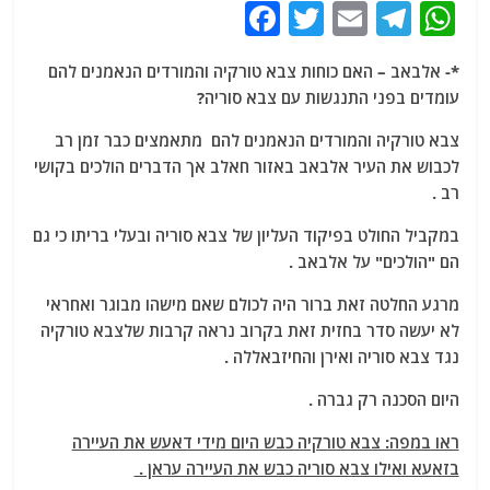
F
T
E
T
W
a
w
m
el
h
*- אלבאב – האם כוחות צבא טורקיה והמורדים הנאמנים להם
c
itt
ai
e
at
עומדים בפני התנגשות עם צבא סוריה?
e
er
l
g
s
צבא טורקיה והמורדים הנאמנים להם מתאמצים כבר זמן רב
b
ra
A
לכבוש את העיר אלבאב באזור חאלב אך הדברים הולכים בקושי
o
m
p
רב .
o
p
במקביל החולט בפיקוד העליון של צבא סוריה ובעלי בריתו כי גם
k
הם "הולכים" על אלבאב .
מרגע החלטה זאת ברור היה לכולם שאם מישהו מבוגר ואחראי
לא יעשה סדר בחזית זאת בקרוב נראה קרבות שלצבא טורקיה
נגד צבא סוריה ואירן והחיזבאללה .
היום הסכנה רק גברה .
ראו במפה: צבא טורקיה כבש היום מידי דאעש את העיירה
בזאעא ואילו צבא סוריה כבש את העיירה עראן .