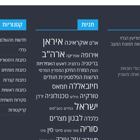
תגיות
קטגוריות
יעין הגלוי
איראן
חדשות מהעולם
אוקראינה
או"ם
א את תמונת המצב
כללי
ארה"ב
אירופה
אפריקה
כתבות היסטוריה
בריטניה
האמירויות
גרמניה
דאעש
בעלי הזכויות
המזרח התיכון
כתבות מומחים
המפרץ הפרסי
הגולן
אתה מעוניין
הרשות הפלסטינית
חות'ים
כתבות קצרות
חיזבאללה
חמאס
כתבות ראשיות
טורקיה
טכנולוגיה
ירדן
טילים
סקירות תשתית
ישראל
כורדים
כטב"מים
קריקטורות
לבנון
מצרים
כלכלה
סוריה
סין
סייבר
סיני
סחר סמים
עזה
עירק
סעודיה