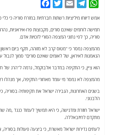
F
T
E
T
W
a
w
m
el
h
אמש דיווחו מיליציות רשתות חברתיות במזרח סוריה כי כלי 
c
itt
ai
e
at
e
er
l
g
s
חמישה לוחמים שאינם סורים, מקבוצות פרו-איראניות, נהרג
סוריה, כך לפי נתוני המצפה הסורי לזכויות אדם.
b
ra
A
o
m
p
מהמצפה נמסר כי "מטוס קרב לא מזוהה, תקף ביום ראשון א
הנאמנות לאיראן, של לאומים שאינם סורים" סמוך לגבול עי
o
p
k
הוא ציין, כי התקיפה במדבר אלבוקמל, גרמה ל"הרג של ח
מהמצפה לא נמסר מי עומד מאחורי התקיפה, אך מנהלו רא
בשנים האחרונות, הגבירה ישראל את תקיפותיה בסוריה, כש
הלבנוני.
ישראל חוזרת ומדגישה, כי היא תמשיך לעמוד כנגד ,מה שהיא
מתקדם לחיזבאללה.
לעתים נדירות ישראל מאשרת, כי ביצעה פעולות בסוריה, 