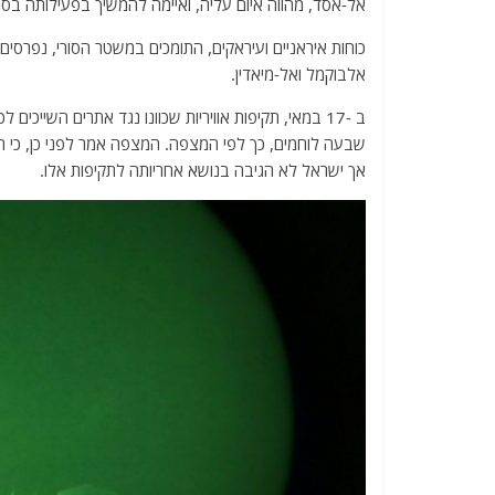
אל-אסד, מהווה איום עליה, ואיימה להמשיך בפעילותה בסור
כוחות איראניים ועיראקים, התומכים במשטר הסורי, נפרסים ב
אלבוקמל ואל-מיאדין.
ב -17 במאי, תקיפות אוויריות שכוונו נגד אתרים השייכ
שבעה לוחמים, כך לפי המצפה. המצפה אמר לפני כן, כי ת
אך ישראל לא הגיבה בנושא אחריותה לתקיפות אלו.