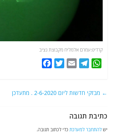
קרדיט:עמרם אלמליח מקבוצת נציב
F
T
E
T
W
a
w
m
el
h
c
itt
ai
e
at
e
er
l
g
s
←
מבזקי חדשות ליום 2-6-2020 . מתעדכן
b
ra
A
o
m
p
כתיבת תגובה
o
p
k
יש
להתחבר למערכת
כדי לכתוב תגובה.