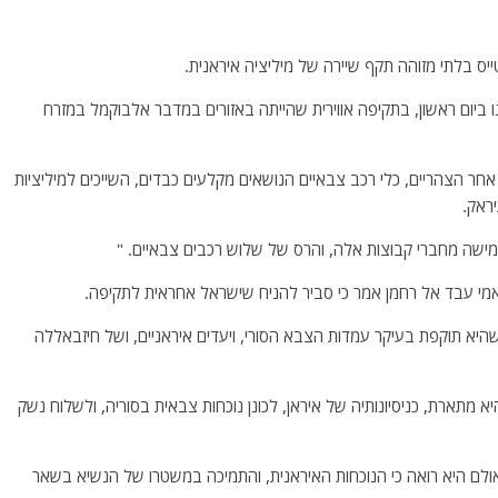
טייס בלתי מזוהה תקף שיירה של מיליציה איראנית.
ו ביום ראשון, בתקיפה אווירית שהייתה באזורים במדבר אלבוקמל במזרח
חר הצהריים, כלי רכב צבאיים הנושאים מקלעים כבדים, השייכים למיליציות
ראק.
מישה מחברי קבוצות אלה, והרס של שלוש רכבים צבאיים. "
מי עבד אל רחמן אמר כי סביר להניח שישראל אחראית לתקיפה.
היא תוקפת בעיקר עמדות הצבא הסורי, ויעדים איראניים, ושל חיזבאללה
 מתארת, כניסיונותיה של איראן, לכונן נוכחות צבאית בסוריה, ולשלוח נשק
אולם היא רואה כי הנוכחות האיראנית, והתמיכה במשטרו של הנשיא בשאר