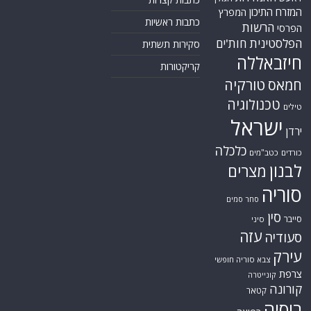
המזרח התיכון
המפרץ
כתבות ראשיות
הרשות
הפרסי
הפלסטינית
חות'ים
סקירות תשתית
חיזבאללה
קריקטורות
טורקיה
חמאס
טכנולוגיה
טילים
ישראל
ירדן
כלכלה
כורדים
כטב"מים
לבנון
מצרים
סוריה
סחר סמים
סין
סייבר
סיני
עזה
סעודיה
עירק
צבא סוריה חופשי
צרפת
קונייטרה
קורונה
קטאר
רוסיה