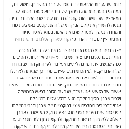
דומה שבעקבות המחאות ירד בסופו של דבר מהשולחן. ג'ושוע וונג,
ממנהיגי תנועת המחאה: המהלך של בייג'ין הוא פעולת תגמול על
המאמצים של תושבי הונג קונג לעורר מודעות בשנה האחרונה. בייג'ין
מנסה להשתיק את קולם הביקורתי של ההונג קונגים באמצעות כוח
והפחדה. נמשיך לספר לעולם את האמת בנוגע לאוטוריטריות
הסינית. אין לנו ברירה אחרת."
(קרדיט:ערוץ הטלגרם חדשות חוץ)
*- הונגריה: הפרלמנט ההונגרי הצביע היום בעד ביטול ההכרה
החוקית בטרנסג'נדרים, צעד שמוגדר על-ידי פעילי זכויות להט"בים
ככזה שמשיב את המדינה ל"ימים אפלים". לפי החוק החדש, מגדרו
של האדם ייקבע לפי הכרומוזומים שאיתם נולד, כך שמעתה לא יוכלו
טרנסג'נדרים לשנות את מינם ואת שמם במסמכים רשמיים. 134
חברי פרלמנט תמכו בהצעת החוק, 56 התנגדו. כעת החוק נדרש את
אישורו של הנשיא יאנוש אדר, שנחשב מקורב לראש הממשלה
ויקטור אורבן. הליך החקיקה מגיע ברקע עלייה ברטוריקה
אנטי-להט"בית ומהלכים אנטי-דמוקרטיים של אורבן וחברי ממשלתו.
לפני כחודשיים העביר הפרלמנט הצעת חוק שמאפשרת לאורבן
לשלוט ללא צורך ברשות המחוקקת ולתקופת זמן בלתי מוגבלת. עם
זאת, חוק הטרנסג'נדרים הינו חלק מחבילת חקיקה רחבה שנזקקה