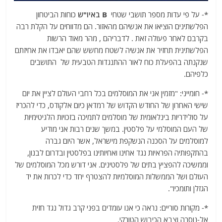
*- על פי עדות מספר תושבי שטחי
B באיו"ש
כוחות הביטחון
הפלשתינים הוציאו את אנשיהם מהאזור. הם מדווחים על הקלת רבה
בקרבם לאחר פעולה זאת . לדבריהם , מהר מאוד הרשות
הפלשתינית תחזיר את אנשיה לשטח מחשש שהם יאבדו את אחיזתם
שנקנתה בהפעלת כוח לאור ההתנגדות הטבעית של התושבים
כלפיהם.
*- חומייני: "מזמין אני את המוסלמים בכל רחבי העולם לציין את יום
שישי האחרון של החודש הקדוש של רמדאן כיום אלקודס, כדי להכריז
על סולידריות בינלאומית של מוסלמים לתמיכה בזכויות הלגיטימיות
של העם המוסלמי על פלסטין. במשך שנים רבות אני מודיע
למוסלמים על הסכנה הנשקפת מישראל, אשר היום גברה
בהתקפותיה הפראיות נגד אחינו ואחיותינו בפלסטין ובדרום לבנון,
וממשיכה להפציץ בתים של פלסטינים. אני דורש מכל המוסלמים של
העולם ושל הממשלות המוסלמיות להצטרף יחד כדי לכרות את יד
הגזלן ותומכיו".
*- מקורות סוריים: נראה כי אנו עומדים בפני קרב גדול נגד חזית
אל-נוסרה וצבא הכיבוש הטורקי.