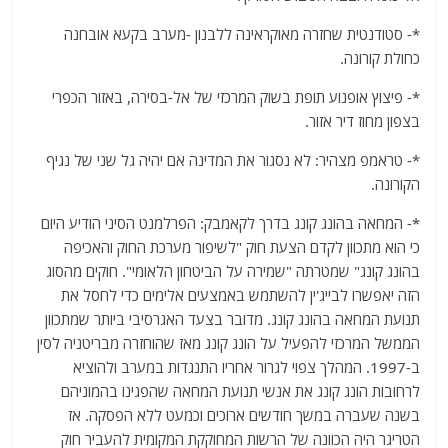
*- סטודנטית שחזרה מאוקראינה ללבנון -מערב בקעא אובחנה
כחולת קורונה.
*- פיצוץ אופנוע תופת בשוק המרכזי של אל-בסירה, באזור הכפרי
בצפון מחוז דיר אזור.
*- טראמפ מצהיר: לא נסגור את המדינה אם יהיה גל שני של נגיף
הקורונה.
*- המחאה בהונג קונג בדרך לקאמבק: הפרלמנט הסיני הודיע היום
כי הוא מתכוון לקדם הצעת חוק "לשיפור מערכת החוק והאכיפה
בהונג קונג" שמטרתה "שמירה על הביטחון הלאומי". חוקים מהסוג
הזה יאפשרו לבייג'ין להשתמש באמצעים אלימים כדי לחסל את
תנועת המחאה בהונג קונג. מדובר בצעד האגרסיבי ביותר שמתכוון
הממשל המרכזי להפעיל על הונג קונג מאז שהוחזרה מבריטניה לסין
ב-1997. המהלך צפוי לגרור אחריו התנגדות במערב ולהוציא
לרחובות הונג קונג את אנשי תנועת המחאה שהפגינו בהמוניהם
בשנה שעברה במשך חודשים ארוכים וכמעט ללא הפסקה. אז
הטריגר היה הכוונה של הרשות המחוקקת המקומית להעביר חוק