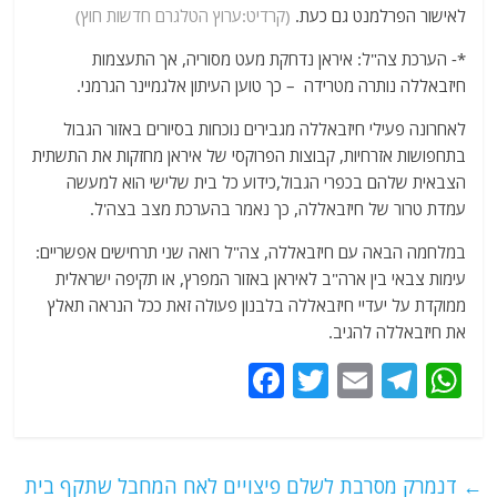
לאישור הפרלמנט גם כעת.
(קרדיט:ערוץ הטלגרם חדשות חוץ)
*- הערכת צה"ל: איראן נדחקת מעט מסוריה, אך התעצמות
חיזבאללה נותרה מטרידה – כך טוען העיתון אלגמיינר הגרמני.
לאחרונה פעילי חיזבאללה מגבירים נוכחות בסיורים באזור הגבול
בתחפושות אזרחיות, קבוצות הפרוקסי של איראן מחזקות את התשתית
הצבאית שלהם בכפרי הגבול,כידוע כל בית שלישי הוא למעשה
עמדת טרור של חיזבאללה, כך נאמר בהערכת מצב בצה'ל.
במלחמה הבאה עם חיזבאללה, צה"ל רואה שני תרחישים אפשריים:
עימות צבאי בין ארה"ב לאיראן באזור המפרץ, או תקיפה ישראלית
ממוקדת על יעדיי חיזבאללה בלבנון פעולה זאת ככל הנראה תאלץ
את חיזבאללה להגיב.
F
T
E
T
W
a
w
m
el
h
c
itt
ai
e
at
e
er
l
g
s
←
דנמרק מסרבת לשלם פיצויים לאח המחבל שתקף בית