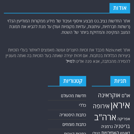
אודות
אתר החדשות נציב.נט מבצע איסוף ועיבוד של מידע ממקורות המודיעין הגלוי
(רשתות חברתיות, עיתונות, עדויות מקומיות ועוד) על מנת להביא את תמונת
המצב המקיפה והמדויקת ביותר של השטח.
אתר Nziv.net מכבד את זכויות היוצרים ועושה מאמצים לאיתור בעלי הזכויות
ביצירות הכלולות בכתבות. אם זיהית יצירה שאתה בעל הזכויות בה ואתה מעוניין
להסירה מהכתבה, אנא פנה אלינו
למייל
תגיות
קטגוריות
אוקראינה
או"ם
חדשות מהעולם
איראן
אירופה
כללי
ארה"ב
כתבות היסטוריה
אפריקה
כתבות מומחים
בריטניה
גרמניה
האמירויות
דאעש
הגולן
כתבות קצרות