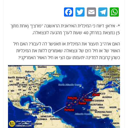
F
T
E
T
W
a
w
m
el
h
*- איראן: דיווח כי המיכלית האיראנית הראשונה "פורצ'ן" (אחת מתוך
c
itt
ai
e
at
5) נמצאת במרחק 40 שעות לערך מהגעה לונצואלה.
e
er
l
g
s
האם ארה"ב תעצור את המיכלית או תאפשר לה לעבור? האם חיל
b
ra
A
האוויר של או חיל הים של ונצואלה שאמורים ללוות את המיכליות
o
m
p
כשהן קרובות למדינה יתעמתו עם הצי או חיל האוויר האמריקני?
o
p
k