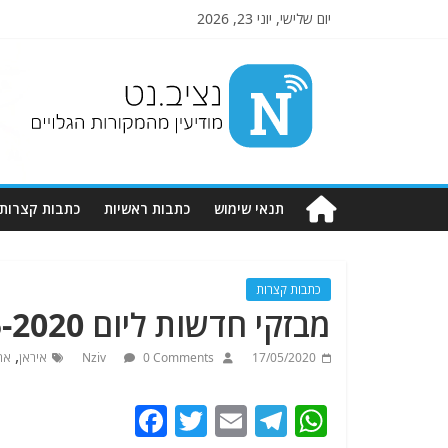
יום שלישי, יוני 23, 2026
Nziv.net
מודיעין
מהמקורות
הגלויים
תנאי שימוש
כתבות ראשיות
כתבות קצרות
כתבות קצרות
מבזקי חדשות ליום 17-5-2020 . מתעדכן.
,
17/05/2020
0 Comments
Nziv
איראן
אר
F
T
E
T
W