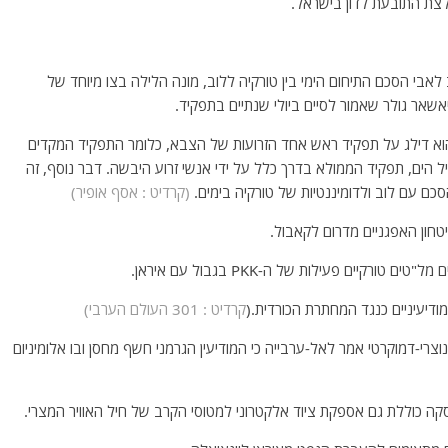
לצת התובעת לדון בישראל.
לאבי הסכם התיחום הימי בין טורקיה ללוב, מונה הלילה בצו מיוחד של
אשאר גולר שאמור לסיים ביולי שנתיים בתפקיד.
 והוא דילג על תפקיד ראש אחד הזרועות של הצבא, כלומר התפקיד המקדים
הים, תפקיד הממולא בדרך כלל על ידי אנשי זרוע היבשה. דבר נוסף, זה
סכם עם לוב ולדומיננטיות של טורקיה בימים.
(קרדיט : אסף אופיר)
חון האפגניים מדרום לקאבול.
קיים פעילות של ה-PKK בגבול עם איראן.
ודיעיניים כנגד המחתרת הכורדית.(
קרדיט : 301 העולם הערבי)
רי-דמוקרטי אמר לאל-ערבייה כי המודיעין הגרמני חשף מחסן ובו אלומיניום