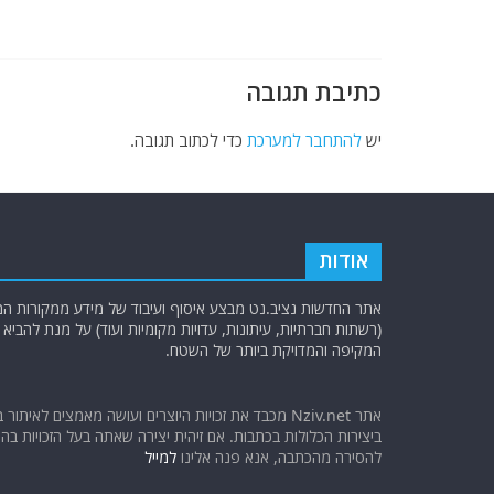
o
p
k
כתיבת תגובה
יש
להתחבר למערכת
כדי לכתוב תגובה.
אודות
אתר החדשות נציב.נט מבצע איסוף ועיבוד של מידע ממקורות המוד
(רשתות חברתיות, עיתונות, עדויות מקומיות ועוד) על מנת להבי
המקיפה והמדויקת ביותר של השטח.
אתר Nziv.net מכבד את זכויות היוצרים ועושה מאמצים לאיתור 
ביצירות הכלולות בכתבות. אם זיהית יצירה שאתה בעל הזכויות בה ו
להסירה מהכתבה, אנא פנה אלינו
למייל