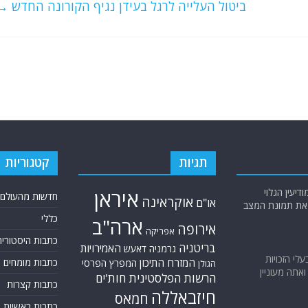
ביטול העלייה לרגל בעידן נגיף הקורונה החדש
→
תגיות
קטגוריות
יעין הגלוי
איראן
חדשות מהעולם
אוקראינה
או"ם
א את תמונת המצב
כללי
ארה"ב
אירופה
אפריקה
כתבות היסטוריה
בריטניה
האמירויות
גרמניה
דאעש
בעלי הזכויות
המזרח התיכון
כתבות מומחים
המפרץ הפרסי
הגולן
אתה מעוניין
הרשות הפלסטינית
חות'ים
כתבות קצרות
חיזבאללה
חמאס
כתבות ראשיות