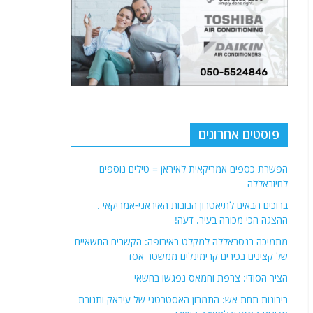
פוסטים אחרונים
הפשרת כספים אמריקאית לאיראן = טילים נוספים
לחיזבאללה
ברוכים הבאים לתיאטרון הבובות האיראני-אמריקאי .
ההצגה הכי מכורה בעיר. דעה!
מתמיכה בנסראללה למקלט באירופה: הקשרים החשאיים
של קצינים בכירים קרימינלים ממשטר אסד
הציר הסודי: צרפת וחמאס נפגשו בחשאי
ריבונות תחת אש: התמרון האסטרטגי של עיראק ותגובת