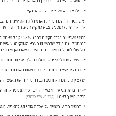
*- פומפיאו מאיים על בית הדין בהאג אם יחליטו לקבל המ
*- חילופי גברא מעניינים בצבא הטורקי:
ראש מטה חיל הים הטורקי, האדמירל ג'יהאט יאיג'י הנחשב 
ארדואן להיות לרמטכ"ל צבא טורקיה הבא. הוא יחליף את י
המינוי מעניין גם בגלל הקידום החריג שיאיג'י קיבל מאחר
לרמטכ"ל, וגם בגלל שלראשות הצבא הטורקי מגיע איש חיל 
יכול אולי לתת לנו רמיזה לגבי החשיבות שארדואן מקנה לה
*- כעשרה מחבלי טליבאן חוסלו במהלך פעילות כוחות הביט
*- בטורקיה יוצאים דיווחים כעת כי בשעות האחרונות מנטרים מל"טים טור
יש לציין כי בימים האחרונים הגבירה טורקיה את מאמציה המ
*- החרם הגרמני על חיזבאללה: חבר פרלמנט מהאיחוד הנוצ
חנקתי השייך לארגון.
(קרדיט: אלי כרמלי)
*- ‏הרוסים הודיעו רשמית על עסקת סוחוי 35 למצרים. העסקה כוללת גם אספקת ציוד אלקטרוני למטוסי הקרב של חיל האוויר המצרי.