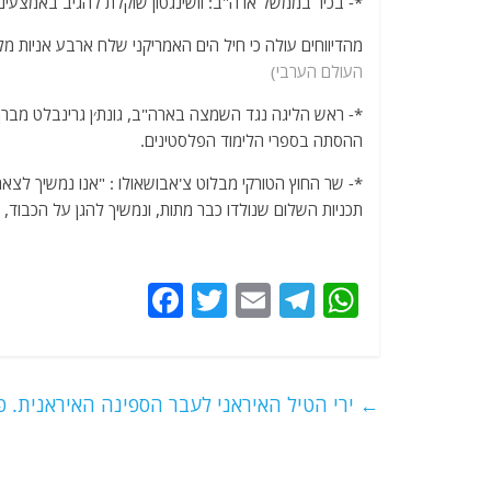
*- בכיר בממשל ארה"ב: וושינגטון שוקלת להגיב באמצעים
מהדיווחים עולה כי חיל הים האמריקני שלח ארבע אניות מלחמה ואת מטוס הריגו
העולם הערבי)
ההסתה בספרי הלימוד הפלסטינים.
*- שר החוץ הטורקי מבלוט צ'אבושאולו : "אנו נמשיך לצאת כ
תכניות השלום שנולדו כבר מתות, ונמשיך להגן על הכבוד,
F
T
E
T
W
a
w
m
el
h
c
itt
ai
e
at
e
er
l
g
s
←
ירי הטיל האיראני לעבר הספינה האיראנית. פ
b
ra
A
o
m
p