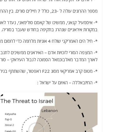
מספר ההרוגים עולה ל -23, כולל 7 חיילים סורים. בין ההרוגים האיראניים נמצא גנרל איראני קרוב לקאסם סולימאני.
*- איסמעיל קנאני, ממשיכו של קאסם סולימאני, נעדר לאח
במקורות איראניים שנהרג בתקיפה בחודש שעבר בסוריה.
*- חיל הים האמריקני שולח 4 אוניות מלחמה כדי לחסום משלוחי נפט איראניים מלהגיע לוונצואלה.
*- המצפה הסורי לזכויות אדם – האיראנים ממשיכים לתגבר
לאורך המדבר מאלבוכמאל הסמוכה לגבול העיראקי – סורי , 
*- מטוס קרב אמריקאי מסוג F22 ראפטור, שהשתתף בגיחות אימון מעל פלורידה, התרסק סמוך לבסיס חיל האוויר "אגלין".
*- החיזבאללה – האיום על ישראל :