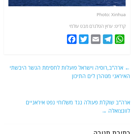
Photo: Xinhua
קרדיט: ערוץ הטלגרם מבט עולמי
F
T
E
T
W
a
w
m
el
h
c
itt
ai
e
at
e
er
l
g
s
←
ארה"ב,רוסיה וישראל פועלות לחסימת הגשר היבשתי
b
ra
A
האיראני מטהרן לים התיכון
o
m
p
o
p
ארה"ב שוקלת פעולה נגד משלוחי נפט איראניים
k
לוונצואלה
→
כתיבת תגובה