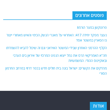
פוסטים אחרונים
פרוטקשן במצר הורמוז
נעצר מפקד יחידה 417: האחראי על מאגרי הנשק הכימי והאיש מאחורי ייצור
גז הסארין במשטר אסד
הקלף ההרסני האחרון שבידי המשטר האיראני וגם זה שיכול להביא להשמדתו
חה"א האמריקאי הרס את נמל ייצוא הנפט המרכזי של איראן בים הערבי
ובאוקיינוס ההודי. המשמעויות
מהדקים את הקשרים: ישראל בונה בית חולים חדש בכפר דרוזי במרחב החרמון
הסורי
אודות