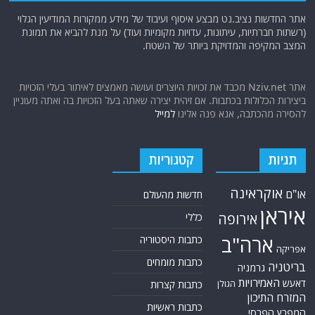
אתר החדשות נציב.נט מבצע איסוף ועיבוד של מידע ממקורות המודיעין הגלוי
(רשתות חברתיות, עיתונות, עדויות מקומיות ועוד) על מנת להביא את תמונת
המצב המקיפה והמדויקת ביותר של השטח.
אתר Nziv.net מכבד את זכויות היוצרים ועושה מאמצים לאיתור בעלי הזכויות
ביצירות הכלולות בכתבות. אם זיהית יצירה שאתה בעל הזכויות בה ואתה מעוניין
להסירה מהכתבה, אנא פנה אלינו
למייל
תגיות
קטגוריות
אוקראינה
או"ם
חדשות מהעולם
איראן
אירופה
כללי
ארה"ב
כתבות היסטוריה
אפריקה
כתבות מומחים
בריטניה
גרמניה
האמירויות
דאעש
הגולן
כתבות קצרות
המזרח התיכון
כתבות ראשיות
המפרץ הפרסי