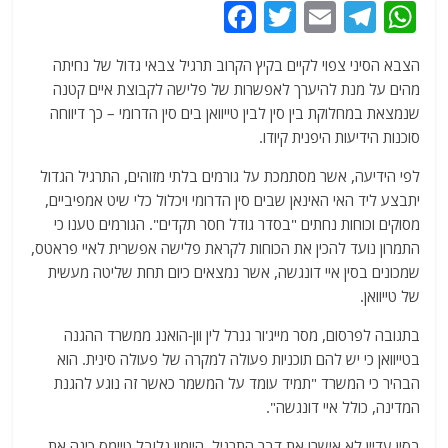
F
T
E
T
W
a
w
m
el
h
הצבא הסיני צפוי לקיים בקיץ הקרוב תרגיל צבאי גדול של נחיתה
c
itt
ai
e
at
מהים על מנת להיערך לאפשרות של פלישה לקבוצת איים קטנה
e
er
l
g
s
שנמצאת במחלוקת בין סין לבין טייוואן בים סין הדרומי – כך דיווחה
b
ra
A
סוכנות הידיעות היפנית קיודו.
o
m
p
לפי הידיעה, אשר מסתמכת על גורמים בלתי מזוהים, התרגיל הגדול
o
p
יתבצע ליד האי האינאן שבים סין הדרומי ויכלול כלי שיט אמפיביים,
מסוקים וכוחות נחתים "בסדר גודל חסר תקדים". הגורמים טענו כי
k
התמרון נועד להכין את הכוחות לקראת פלישה אפשרית לאיי פראטס,
שמכונים בסין איי דונגשה, אשר נמצאים כיום תחת שליטה מעשית
של טייוואן.
בתגובה לפרסום, מסר מייג'ור גנרל לין וון-הואנג ממשרד ההגנה
בטייוואן כי יש להם תוכניות פעולה למקרה של פעולה סינית. הוא
הבהיר כי המשרד "תמיד עומד על המשמר כאשר זה נוגע להגנת
המדינה, כולל איי דונגשה".
בסין עדיין לא אישרו את דבר התרגיל. היומון גלובל טיימס כינה את