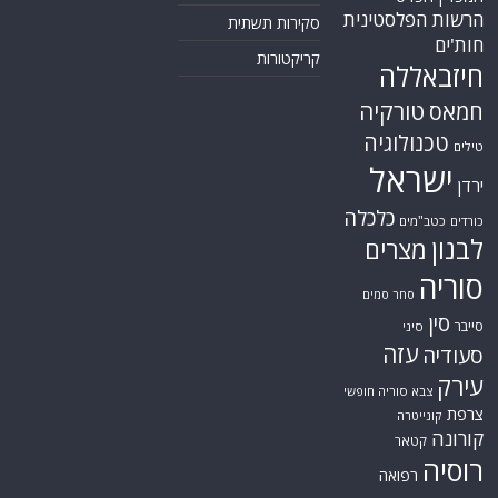
הרשות הפלסטינית
סקירות תשתית
חות'ים
קריקטורות
חיזבאללה
טורקיה
חמאס
טכנולוגיה
טילים
ישראל
ירדן
כלכלה
כורדים
כטב"מים
לבנון
מצרים
סוריה
סחר סמים
סין
סייבר
סיני
עזה
סעודיה
עירק
צבא סוריה חופשי
צרפת
קונייטרה
קורונה
קטאר
רוסיה
רפואה