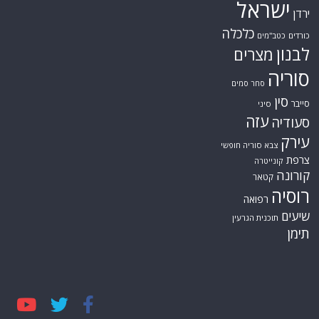
כלכלה
כורדים
כטב"מים
לבנון
מצרים
סוריה
סחר סמים
סין
סייבר
סיני
עזה
סעודיה
עירק
צבא סוריה חופשי
צרפת
קונייטרה
קורונה
קטאר
רוסיה
רפואה
שיעים
תוכנית הגרעין
תימן