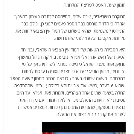
תזמון שעת האפס לפריצת המלחמה.
החוקרת הישראלית, שרה שריף, התייחסה לכתבה בעיתון "הארץ"
ואמרה כי הדו"ח פורסם כבר מספר פעמים לפני כן, וכולם כבר
התייחסו למשמעות, שהיא כישלונו של המודיעין הצבאי לחזות את
מלחמת אוקטובר 1973 לפני שהתרחשה.
היא הסבירה כי הטעות של המודיעין הצבאי הישראלי, ובמיוחד
הטעות של ראש אמ"ן אלי זעירא, נובעת בחלקה הגדול מאשרף
מרואן, אותו טענה ישראל כי גייסה כמרגל לשרותיה, אך על פי
הדיווחים, מרואן הודיע ​​לזעירא כי מצרים וסוריה נערכות לפתוח
במלחמה בשעה שמונה בערב ( כנראה הכתב התכוון לשעה 1800
,שהיא 6 בערב ,כשיש עוד אור יום ולא בלילה ) , בזמן שההתקפה
החלה בשעה שתיים אחר הצהריים, ולמרות זאת, זעירא, עד היום,
מסיבות לא ידועות, התעלם מכך או לא התמודד עם נקודה זאת
ברצינות מספקת, שהפרש הזמנים נתן לכוחות המצרים אפשרות
לשבור את קו בר לב ולחצות את התעלה.