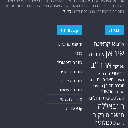
תגיות
קטגוריות
אוקראינה
או"ם
חדשות מהעולם
איראן
אירופה
כללי
ארה"ב
כתבות היסטוריה
אפריקה
כתבות מומחים
בריטניה
גרמניה
האמירויות
דאעש
הגולן
כתבות קצרות
המזרח התיכון
המפרץ
כתבות ראשיות
הרשות
הפרסי
הפלסטינית
חות'ים
סקירות תשתית
חיזבאללה
קריקטורות
טורקיה
חמאס
טכנולוגיה
טילים
ישראל
ירדן