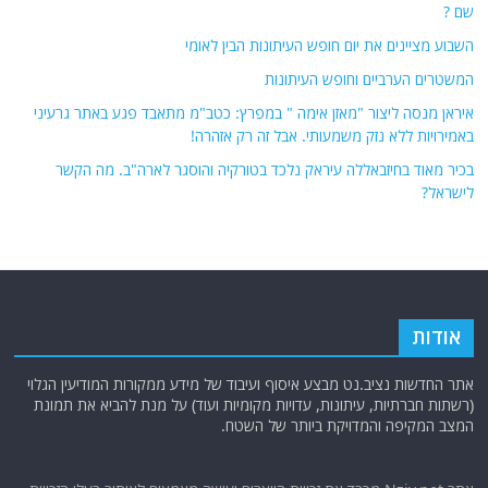
המשטרים הערביים וחופש העיתונות
איראן מנסה ליצור "מאזן אימה " במפרץ: כטב"מ מתאבד פגע באתר גרעיני
באמירויות ללא נזק משמעותי. אבל זה רק אזהרה!
בכיר מאוד בחיזבאללה עיראק נלכד בטורקיה והוסגר לארה"ב. מה הקשר
לישראל?
אודות
אתר החדשות נציב.נט מבצע איסוף ועיבוד של מידע ממקורות המודיעין הגלוי
(רשתות חברתיות, עיתונות, עדויות מקומיות ועוד) על מנת להביא את תמונת
המצב המקיפה והמדויקת ביותר של השטח.
אתר Nziv.net מכבד את זכויות היוצרים ועושה מאמצים לאיתור בעלי הזכויות
ביצירות הכלולות בכתבות. אם זיהית יצירה שאתה בעל הזכויות בה ואתה מעוניין
להסירה מהכתבה, אנא פנה אלינו
למייל