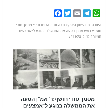
F
T
E
T
W
a
w
m
el
h
היום פרסם עיתון הארץ כתבה תחת הכותרת : " מסמך סודי
c
itt
ai
e
at
חושף: ראש אמ"ן הטעה את הממשלה בנוגע ל"אמצעים
e
er
l
g
s
המיוחדים" ב-1973" :
b
ra
A
o
m
p
o
p
k