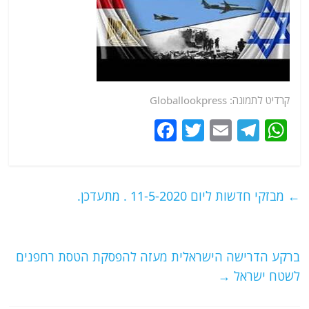
קרדיט לתמונה: Globallookpress
F
T
E
T
W
a
w
m
el
h
c
itt
ai
e
at
e
er
l
g
s
←
מבזקי חדשות ליום 11-5-2020 . מתעדכן.
b
ra
A
o
m
p
o
p
ברקע הדרישה הישראלית מעזה להפסקת הטסת רחפנים
לשטח ישראל
→
k