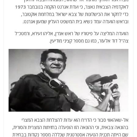
לאקדמיה הצבאית נאצר, כי ועדת אגרנט הוקמה בנובמבר 1973
כדי לחקור את הכישלונות של צבא ישראל במלחמת אוקטובר,
ובראש הוועדה עמד נשיא בית המשפט העליון שמעון אגרנט.
הוועדה המליצה על פיטוריו של ראש אמ"ן, אליהו זעירא, ורמטכ"ל
צה"ל דוד אלעזר, כמו גם מספר קציני מודיעין.
אל-שאהאווי סבור כי הדו"ח הוא עדות להצלחת הצבא המצרי
בהונאה צבאית, וכי ההונאה הזו הופעלה בחזיתות המצרית והסורית,
שם הייתה תכנית הטעיה אסטרטגית שכללה מספר נקודות בבחירת