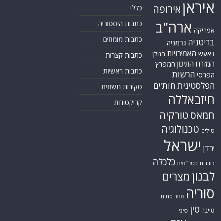
חיזבאללה
קריקטורות
טורקיה
חמאס
טכנולוגיה
טילים
ישראל
ירדן
כלכלה
כורדים
כטב"מים
לבנון
מצרים
סוריה
סחר סמים
סין
סייבר
סיני
עזה
סעודיה
עירק
צבא סוריה חופשי
צרפת
קונייטרה
קורונה
קטאר
רוסיה
רפואה
שיעים
תוכנית הגרעין
תימן