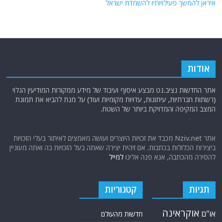
(רשתות חברתיות, עיתונות, עדויות מקומיות ועוד) על מנת להביא את תמונת
המצב המקיפה והמדויקת ביותר של השטח.
אתר Nziv.net מכבד את זכויות היוצרים ועושה מאמצים לאיתור בעלי הזכויות
ביצירות הכלולות בכתבות. אם זיהית יצירה שאתה בעל הזכויות בה ואתה מעוניין
להסירה מהכתבה, אנא פנה אלינו
למייל
תגיות
קטגוריות
אוקראינה
או"ם
חדשות מהעולם
איראן
אירופה
כללי
ארה"ב
כתבות היסטוריה
אפריקה
כתבות מומחים
בריטניה
גרמניה
האמירויות
דאעש
הגולן
כתבות קצרות
המזרח התיכון
המפרץ
כתבות ראשיות
הרשות
הפרסי
הפלסטינית
חות'ים
סקירות תשתית