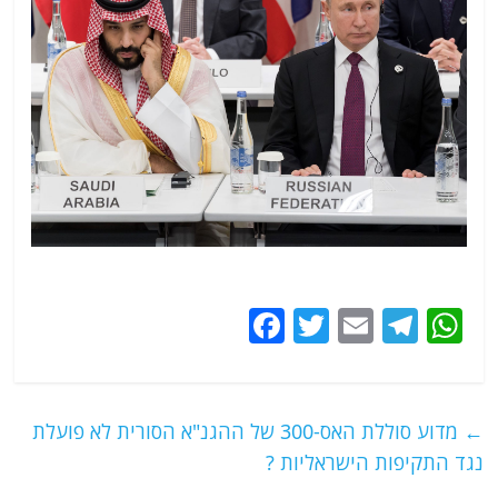
F
T
E
T
W
a
w
m
el
h
c
itt
ai
e
at
e
er
l
g
s
←
מדוע סוללת האס-300 של ההגנ"א הסורית לא פועלת
b
ra
A
נגד התקיפות הישראליות ?