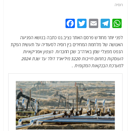
רוסיה
F
T
E
T
W
a
w
m
el
h
לפני יותר מחודש פרסם האתר נציב.נט כתבה בנושא הפגיעה
c
itt
ai
e
at
האנושה של מלחמת המחירים בין רוסיה לסעודיה על תעשית הפקת
e
er
l
g
s
הנפט מפצלי שמן בארה"ב שכן ה
חברות הצפון אמריקאיות
b
ra
A
העוסקות בתחום חייבות 3220 מיליארד דולר עד שנת 2024
למערכת הבנקאות המקומית .
o
m
p
o
p
k