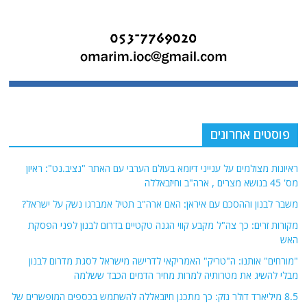
ראיונות מצולמים על ענייני דיומא בעולם הערבי עם האתר "נציב.נט": ראיון
מס' 45 בנושא מצרים , ארה"ב וחיזבאללה
משבר לבנון וההסכם עם איראן: האם ארה"ב תטיל אמברגו נשק על ישראל?
מקורות זרים: כך צה"ל מקבע קווי הגנה טקטיים בדרום לבנון לפני הפסקת
האש
"מורחים" אותנו: ה"טריק" האמריקאי לדרישה מישראל לסגת מדרום לבנון
מבלי להשיג את מטרותיה למרות מחיר הדמים הכבד ששלמה
8.5 מיליארד דולר נזק: כך מתכנן חיזבאללה להשתמש בכספים המופשרים של
איראן להמשך פעילויותיו להשמדת ישראל
אודות
אתר החדשות נציב.נט מבצע איסוף ועיבוד של מידע ממקורות המודיעין הגלוי