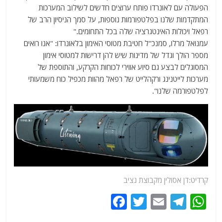
הפעולה עם לאונרדו פותח ערוצים חדשים לשילוב המערכות
המתקדמות שלנו בפלטפורמות נוספות, על סמך הניסיון הרב של
רפאל ויכולות האינטגרציה שלה בכל התחומים."
עמנואל מרלו, סמנכ"ל חטיבת מטוסי האימון בלאונרדו: "אנו רואים
מספר הולך וגדל של מדינות שיש להן דרישות למטוסי אימון
המסוגלים לבצע גם סיוע אווירי לכוחות הקרקע, והתוספת של
מערכות לייטנינג ורקהלייט של רפאל מהוות מכפיל כוח משמעותי
לפלטפורמה שלנו".
קרדיט:דן אסולין מקבוצת נציב
F
T
E
T
W
a
w
m
el
h