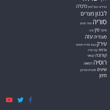
כלכלה
כורדים
כטב"מים
לבנון
מצרים
סוריה
סחר סמים
סין
סייבר
סיני
עזה
סעודיה
עירק
צבא סוריה חופשי
צרפת
קונייטרה
קורונה
קטאר
רוסיה
רפואה
שיעים
תוכנית הגרעין
תימן