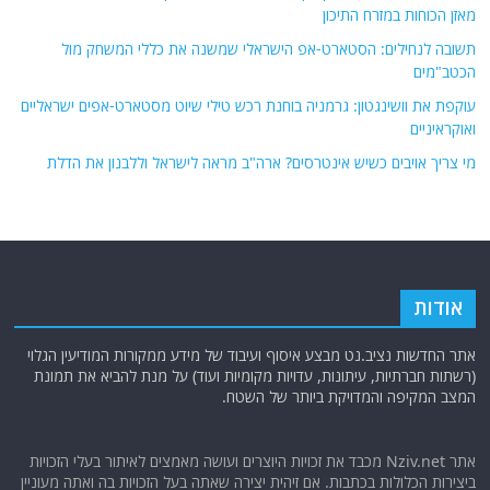
מאזן הכוחות במזרח התיכון
תשובה לנחילים: הסטארט-אפ הישראלי שמשנה את כללי המשחק מול
הכטב"מים
עוקפת את וושינגטון: גרמניה בוחנת רכש טילי שיוט מסטארט-אפים ישראליים
ואוקראיניים
מי צריך אויבים כשיש אינטרסים? ארה"ב מראה לישראל וללבנון את הדלת
אודות
אתר החדשות נציב.נט מבצע איסוף ועיבוד של מידע ממקורות המודיעין הגלוי
(רשתות חברתיות, עיתונות, עדויות מקומיות ועוד) על מנת להביא את תמונת
המצב המקיפה והמדויקת ביותר של השטח.
אתר Nziv.net מכבד את זכויות היוצרים ועושה מאמצים לאיתור בעלי הזכויות
ביצירות הכלולות בכתבות. אם זיהית יצירה שאתה בעל הזכויות בה ואתה מעוניין