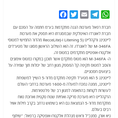
F
T
E
T
W
a
w
m
el
h
חברת רפאל מערכות הגנה מתקדמות בע"מ חתמה על הסכם עם
c
itt
ai
e
at
חברת לאונרדו האיטלקית שבמסגרתו היא תספק את מערכות
e
er
l
g
s
לייטנינג ורקהלייט (Litening 5 ו-(RecceLite מהדור החמישי למטוסי
b
ra
A
M-346FA של לאונרדו. זה הוא השילוב הראשון מסוגו של מטע"דים
אלקטרו-אופטיים מתקדמים במטוס זה.
o
m
p
ה- M-346FA הוא מטוס מתקדם אשר תוכנן במקורו כמטוס אימונים
o
p
והוסב למטוס תקיפה קל המספק מגוון רחב של יכולות תוך שמירה על
k
ביצועים חסכוניים.
לייטנינג 5 הוא מטע"ד תקיפה מתקדם מדור-5 השייך למשפחת
לייטנינג, ממנה נמכרו למעלה מ-1600 מערכות ברחבי העולם
לעשרות לקוחות בהתאמה למגוון רב של פלטפורמות.
הרקהלייט היא מערכת סריקה ואחיזת שטח טקטית וארוכת טווח
מתקדמת מדור-5 הנמצאת גם היא בשימוש נרחב בקרב חילות אוויר
רבים בעולם.
גיא אורן, סמנכ"ל וראש מנהלת אלקטרו-אופטיקה ברפאל: "שיתוף