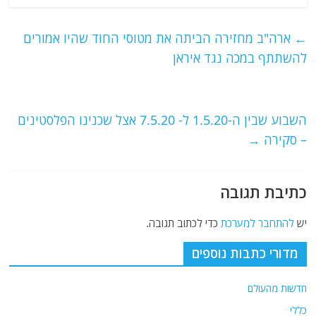
c
itt
ai
e
at
e
er
l
g
s
←
ארה"ב מחזירה הביתה את מטוסי החוד שהיו אמורים
b
ra
A
להשתתף במכה נגד איראן
o
m
p
o
p
השבוע שבין ה-1.5.20 ל- 7.5.20 אצל שכנינו הפלסטינים
k
– סקירה
→
כתיבת תגובה
יש
להתחבר למערכת
כדי לכתוב תגובה.
מדורי כתבות נוספים
חדשות מהעולם
כללי