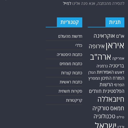
להסירה מהכתבה, אנא פנה אלינו
למייל
תגיות
קטגוריות
אוקראינה
או"ם
חדשות מהעולם
איראן
אירופה
כללי
ארה"ב
כתבות היסטוריה
אפריקה
כתבות מומחים
בריטניה
גרמניה
האמירויות
דאעש
הגולן
כתבות קצרות
המזרח התיכון
המפרץ
כתבות ראשיות
הרשות
הפרסי
הפלסטינית
חות'ים
סקירות תשתית
חיזבאללה
קריקטורות
טורקיה
חמאס
טכנולוגיה
טילים
ישראל
ירדן