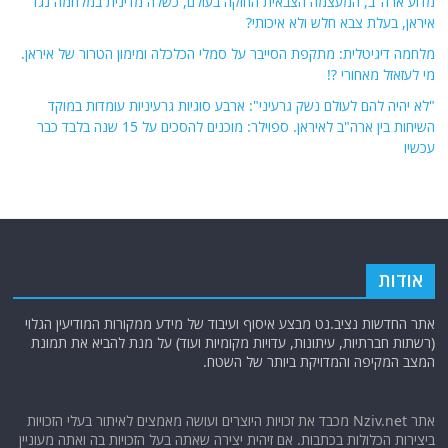
מדוע ארה"ב, המעצמה הצבאית החזקה בעולם, כשלה מדינית במלחמה נגד
איראן, בעלת צבא חלש ולא איכותי?
מלחמה דיגיטלית: מתקפת הסייבר על סמלי הכלכלה ומימון הטרור של איראן.
מי לעזאזל מאחורי ?!
"לא יהיה להם לעולם נשק גרעיני": ארבע סוגיות גרעיניות עומדות במוקד
השיחות בין ארה"ב לאיראן. ספוילר: מוכנים להסכים על 15 שנה בלבד כבר
עכשיו
אודות
אתר החדשות נציב.נט מבצע איסוף ועיבוד של מידע ממקורות המודיעין הגלוי
(רשתות חברתיות, עיתונות, עדויות מקומיות ועוד) על מנת להביא את תמונת
המצב המקיפה והמדויקת ביותר של השטח.
אתר Nziv.net מכבד את זכויות היוצרים ועושה מאמצים לאיתור בעלי הזכויות
ביצירות הכלולות בכתבות. אם זיהית יצירה שאתה בעל הזכויות בה ואתה מעוניין