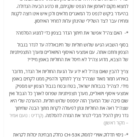
למצוא מקום לאחסן את הנפט שקניתם, וזו כרגע הבעיה הגדולה.
בהיעדר ביקוש לנפט כל המאגרים מלאים ולכן איש אינו רוצה לקנות
ומחירו עבר לצד השלילי שהינתן עלות למחיר האיחסון.
*- האם צה"ל אפשר את חיתוך הגדר בצפון כדי למנוע הסלמה?
בסוף השבוע הגיעו שלוש חוליות של חיזבאללה עד לגדר בגבול
הצפון וחתכו אותה. עם אמצעי האיסוף הויזואליים ומערך התצפיתניות
של הצבא, מדוע צה"ל לא חיסל את החוליות באופן מיידי?
צריך להבין שאם צה"ל לא ידע על הגעת החוליות אל הגדר, מדובר
באירוע חמור מאוד שצה"ל צריך לתחקר ולהפיק ממנו לקחים באופן
מידי. לצה"ל בגבולות ישראל, בטח ובטח בגבול הצפון יש מספיק
אמצעי איסוף ויזואליים, מערך תצפיתניות שפרוס לאורך כל הגבול ואין
שום סיבה שכל המערך הזה יפספס שלוש חוליות. ההערכה שלי היא
שצה"ל ראה את החוליות ונתן לפעולה לקרות מתוך הבנה שחיתוך
גדר ניתן להכיל מבלי לגרור את הגזרה להסלמה.
(קרדיט : נועם אמיר
– מקור ראשון)
*- ניסוי תדלוק אווירי למסוק CH-53K כחלק מבחינת יכולות לקראת