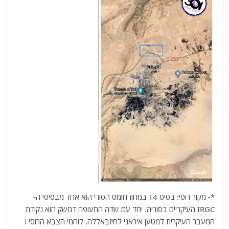
*- מקור רוסי: בסיס T4 במחוז חומס הסורי הוא אחד מבסיסי ה-
IRGC העיקריים בסוריה. יחד עם שדה התעופה דמשק הוא נקודת
המעבר העיקרית למטען איראני לחיזבאללה. לוחמי הצבא הרוסי ו