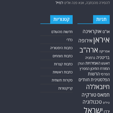
להסירה מהכתבה, אנא פנה אלינו
למייל
תגיות
קטגוריות
אוקראינה
או"ם
חדשות מהעולם
איראן
אירופה
כללי
ארה"ב
כתבות היסטוריה
אפריקה
כתבות מומחים
בריטניה
גרמניה
האמירויות
דאעש
הגולן
כתבות קצרות
המזרח התיכון
המפרץ
כתבות ראשיות
הרשות
הפרסי
הפלסטינית
חות'ים
סקירות תשתית
חיזבאללה
קריקטורות
טורקיה
חמאס
טכנולוגיה
טילים
ישראל
ירדן