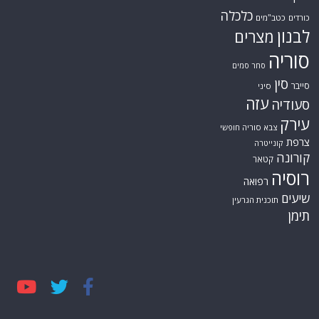
כלכלה
כורדים
כטב"מים
לבנון
מצרים
סוריה
סחר סמים
סין
סייבר
סיני
עזה
סעודיה
עירק
צבא סוריה חופשי
צרפת
קונייטרה
קורונה
קטאר
רוסיה
רפואה
שיעים
תוכנית הגרעין
תימן