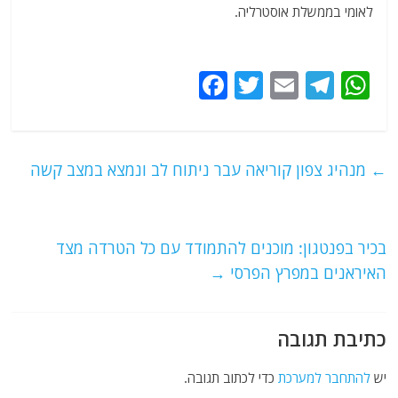
לאומי בממשלת אוסטרליה.
F
T
E
T
W
a
w
m
el
h
c
itt
ai
e
at
e
er
l
g
s
←
מנהיג צפון קוריאה עבר ניתוח לב ונמצא במצב קשה
b
ra
A
o
m
p
o
p
בכיר בפנטגון: מוכנים להתמודד עם כל הטרדה מצד
האיראנים במפרץ הפרסי
→
k
כתיבת תגובה
יש
להתחבר למערכת
כדי לכתוב תגובה.