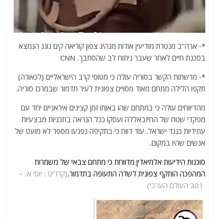
*- ארה"ב מנטרת מודיעין אודות מנהיג צפון קוריאה קים גונג הנמצא
בסכנת חיים לאחר שעבר ניתוח לב שהסתבך. CNN
*- מרשתות הקשר בסוריה עולה כי מטוסי קרב הישראליים (לכאורה)
תקפו הלילה מתחם מאוד מסויים צפונית לעיר תדמור שבמרכז סוריה.
מהדיווחים עולה כי במתחם שהו באותו זמן קצינים איראניים יחד עם
מפקדי שטח של החיזבאללה ועסקו ככל הנראה בתכניות מבצעיות
עתידיות כנגד ישראל. עוד דווח כי בתקיפה נפגעו מספר לא מועט של
אנשים שהיו במקום.
סוכנות הידיעות אלמיאדין מדווחת כי מתחם צבאי של משמרות
המהפכה הותקף צפונית לשדה התעופה בתדמור.
(קרדיט : יוסי א. –
301 העולם הערבי)