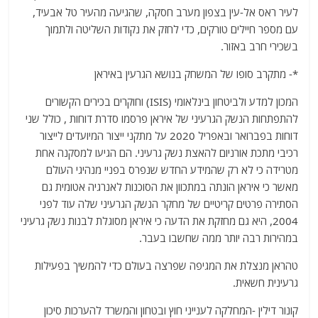
לעיר ראס אל-עין בצפון מערב חסקה, שהגיעה מהעיר טל אבעיד,
עם מספר חיילים טורקים, כדי לחזק את נקודות השליטה ולתמוך
בשכירי חרב באזור.
*- מתקרב סופו של המשחק בנושא הגרעין באיראן
המכון למדע ולביטחון בינלאומי (ISIS) וחוקרים בכירים הקשורים
להתפתחות הנשק הגרעיני של איראן פרסמו סדרת דוחות , כולל שני
דוחות בפברואר ובאפריל 2020 על מתקני ייצור המיועדים לייצור
רכיבי מתכת אורניום להאצת נשק גרעיני. הם הגיעו למסקנה אחת
מטרידה כי לא רק שהמידע החדש שנפרס בפניי מנהיגי העולם
מאשר כי איראן הונתה במתכוון את הסוכנות לאנרגיה אטומית גם
הסתירה פרטים קריטיים של מחקר הנשק הגרעיני שלה עוד לפני
2004, היא גם מחזקת את הדעה כי איראן מסוגלת לבנות נשק גרעיני
במהירות רבה יותר ממה שחשבו בעבר.
טהראן מנצלת את המגיפה שפרצה בעולם כדי להמשיך בפעילות
גרעינית חשאית.
קונור דילין -המחלקה לענייני חוץ ובטחון והמשרד להערכות סיכון