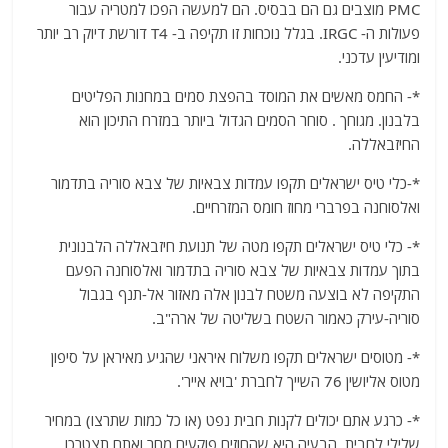
PMC מוצבים גם הם בבסיס. הם למעשה הפכו למטריה עבור
פעולות ה- IRGC. בגלל נוכחות זו תקיפה ב- T4 דורשת דיוק רב יותר
ומודיעין עדכני.
*- החמס מאשים את המוסד בהפצת סמים במחנות הפליטים
בלבנון. מגוחך . סוחר הסמים הגדול ביותר במזרח התיכון הוא
החיזבאללה.
*-כלי טיס ישראלים תקפו עמדות צבאיות של צבא סוריה בתדמור
ואלסוחנה בפרברי מחוז חומס המזרחיים.
*- כלי טיס ישראלים תקפו מטה של תנועת חיזבאללה הלבנונית
בתוך עמדות צבאיות של צבא סוריה בתדמור ואלסוחנה הפעם
התקיפה לא בוצעה משטח לבנון אלה מאזור אל-תנף בגבול
סוריה-עירק כאמור השטח בשליטה של ארה"ב.
*- מטוסים ישראלים תקפו משלוח איראני שהגיע מאיראן על סיפון
מטוס אליושין 76 השייך לחברת 'בויא אייר'.
*- כרגע אתם יכולים לקנות חבית נפט (או כל כמות שתרצו) במחיר
שלילי לחבית. הבעיה היא שהחוזים פוקעים מחר ואתם תצטרכו