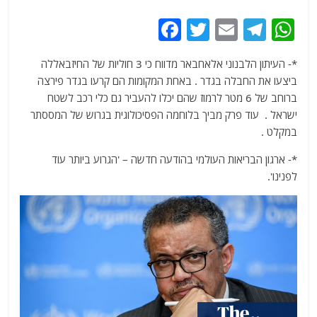
F
T
E
T
W
a
w
m
el
h
*- העיתון הלבנוני אלאחבאר מדווח כי 3 חוליות של החיזבאללה
c
itt
ai
e
at
ביצעו את החבלה בגדר . באחת המקומות הם קרעו בגדר פירצה
e
er
l
g
s
ברוחב של 6 מטר לרמוז שהם יכלו להעביר גם כלי רכב לשטח
b
ra
A
ישראל . עוד פרק מביך בלוחמה הפסיכולוגית בגרוש של המססתר
במקלט .
o
m
p
o
p
*- ארגון הבריאות העולמי בהודעה חדשה – 'הגרוע ביותר עוד
לפנינו'.
k