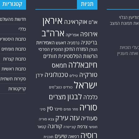
בעלי הזכויות
המזרח התיכון
כתבות מומחים
המפרץ הפרסי
הגולן
אתה מעוניין
הרשות הפלסטינית
חות'ים
כתבות קצרות
חיזבאללה
חמאס
כתבות ראשיות
טורקיה
טכנולוגיה
ירדן
טילים
סקירות תשתית
ישראל
כורדים
כטב"מים
קריקטורות
לבנון
מצרים
כלכלה
סוריה
סין
סייבר
סיני
סחר סמים
עזה
עירק
סעודיה
צבא סוריה
קורונה
צרפת
קטאר
חופשי
קונייטרה
רוסיה
שיעים
רפואה
תוכנית
תימן
הגרעין