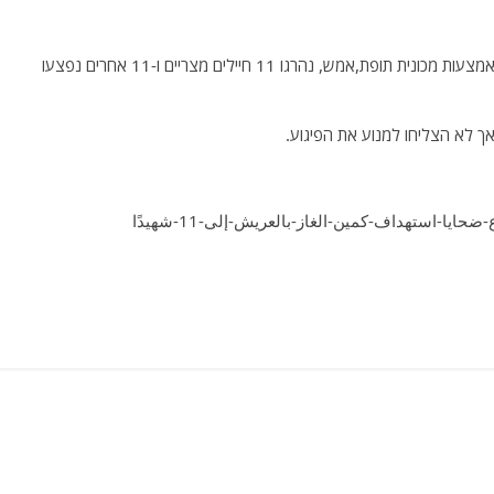
בפיגוע שבצעו אנשי אנצאר בית אלמקדס (דאעש סיני) באמצעות מכונית תופת,אמש, נהרגו 11 חיילים מצריים ו-11 אחרים נפצעו
ך לא הצליחו למנוע את הפיגוע.