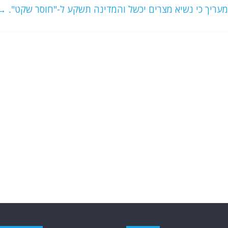
 מעריך כי נשיא מצרים יכשל והמדינה תשקע ל-"חוסר שקט".
→
תגיות
קטגוריות
יעין הגלוי
איראן
חדשות מהעולם
אוקראינה
או"ם
א את תמונת המצב
כללי
ארה"ב
אירופה
אפריקה
כתבות היסטוריה
בריטניה
האמירויות
גרמניה
דאעש