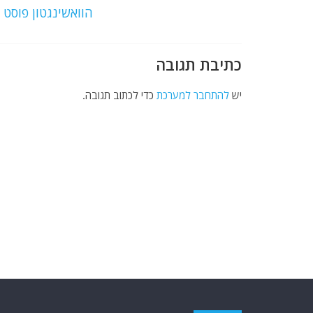
o
p
הוואשינגטון פוסט
k
כתיבת תגובה
יש
להתחבר למערכת
כדי לכתוב תגובה.
אודות
אתר החדשות נציב.נט מבצע איסוף ועיבוד של מידע ממקורות המוד
(רשתות חברתיות, עיתונות, עדויות מקומיות ועוד) על מנת להבי
המקיפה והמדויקת ביותר של השטח.