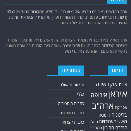
אתר החדשות נציב.נט מבצע איסוף ועיבוד של מידע ממקורות המודיעין הגלוי
(רשתות חברתיות, עיתונות, עדויות מקומיות ועוד) על מנת להביא את תמונת
המצב המקיפה והמדויקת ביותר של השטח.
אתר Nziv.net מכבד את זכויות היוצרים ועושה מאמצים לאיתור בעלי הזכויות
ביצירות הכלולות בכתבות. אם זיהית יצירה שאתה בעל הזכויות בה ואתה מעוניין
להסירה מהכתבה, אנא פנה אלינו
למייל
תגיות
קטגוריות
אוקראינה
או"ם
חדשות מהעולם
איראן
אירופה
כללי
ארה"ב
כתבות היסטוריה
אפריקה
כתבות מומחים
בריטניה
גרמניה
האמירויות
דאעש
הגולן
כתבות קצרות
המזרח התיכון
המפרץ