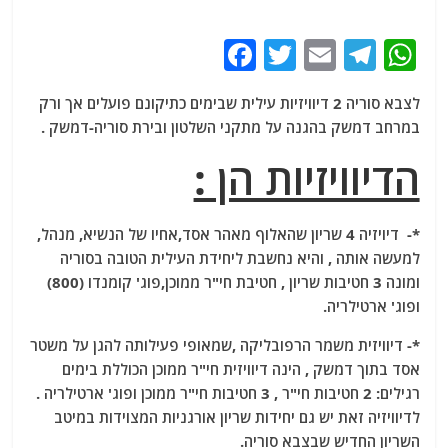
F
T
E
T
W
a
w
m
el
h
לצבא סוריה 2 דיוויזיות עילית שבימים כתיקונם פועלים אך ורק
c
itt
ai
e
at
במרחב דמשק בהגנה על מתקני השלטון ובירת סוריה-דמשק .
e
er
l
g
s
הדיוויזיות הן :
b
ra
A
o
m
p
*- דיויזיה 4 שריון שהאלוף מאהר אסד,אחיו של הנשיא, מנהל,
o
p
למעשה אותה , והיא נחשבת ליחידת העילית הטובה בסוריה
k
ומונה 3 חטיבות שריון , חטיבת חי"ר ממוכן,פוג' קומנדו (800)
ופוג' ארטילריה.
*- דיוויזית משמר הרפובליקה ,שמאופי פעילותה להגן על משטר
אסד בתוך דמשק , הינה דיוויזית חי"ר ממוכן הכוללת בימים
רגילים: 2 חטיבות חי"ר , 3 חטיבות חי"ר ממוכן ופוג' ארטילריה .
לדיוויזיה זאת יש גם יחידות שריון אורגניות המצוידות במיטב
השריון החדיש שבצבא סוריה.