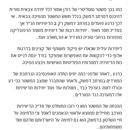
כמו בכך משטר טוטליטרי של רודן אסור לכל יחידה צבאית סורית
להיכנס למרחב דמשק בגלל חשש המשטר מהפיכה צבאית . אי
לכך כרגע פועלים במרחב דמשק רק 2 הדיוויזיות הנ"ל אך
בסד"כ חסר מאוד . יחידות רבות של דיוויזית משמר הרפובליקה
מפוזרות ברחבי סוריה כמו דיר א-זור,חאלב ועוד.
ליחידות עילית שכאלו יש פיקוד משותף של קצינים בדרגות
אלוף כדי להקשות עת האפשרות שמפקד בודד ינסה לגייס את
כוח הדיוויזיה למטרותיו הפוליטיות האישיות ויבצע הפיכה.
כרגע , לאחר שלפני כמה ימים החלה האופנסיבה הנרחבת של
המורדים במרחב דמשק, ולאחר שהתברר שמצב המשטר בכי רע
וגורלו לוטה בערפל כבד , מוטלות עוד ועוד יחידות מדיוויזיות
אלו למערכה נגד המורדים .
ההנחה של המשטר הוא כי רובו המוחלט של סד"כ הדיוויזיות
מורכב מחיילים ממוצא עלאווי הנאמנים לאסד וכי הלחימה על
חיי השלטון בדמשק הוא גם לחימה על הישרדותם שלהם ושל
משפחותיהם .