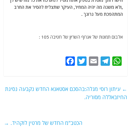
הישרדותך מוטלת בספק אתה מטיל למערכה את כל מה שיש לך
,ולא משנה מה יהיה המחיר, העיקר שתצליח להסיר את החרב
המתהפכת מעל גרונך .
אלבום תמונות של אגרוף השריון של חטיבה 105 :
F
T
E
T
W
a
w
m
el
h
c
itt
ai
e
at
e
er
l
g
s
←
עיתון רוסי מגלה:בהסכם אסטאנא החדש נקבעה נסיגת
b
ra
A
החיזבאללה מסוריה.
o
m
p
o
p
הכטב"מ החדש של מרטין לוקהיד.
→
k