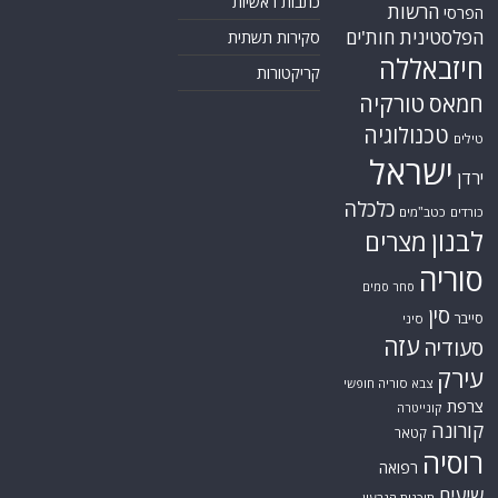
כתבות ראשיות
הרשות
הפרסי
הפלסטינית
חות'ים
סקירות תשתית
חיזבאללה
קריקטורות
טורקיה
חמאס
טכנולוגיה
טילים
ישראל
ירדן
כלכלה
כורדים
כטב"מים
לבנון
מצרים
סוריה
סחר סמים
סין
סייבר
סיני
עזה
סעודיה
עירק
צבא סוריה חופשי
צרפת
קונייטרה
קורונה
קטאר
רוסיה
רפואה
שיעים
תוכנית הגרעין