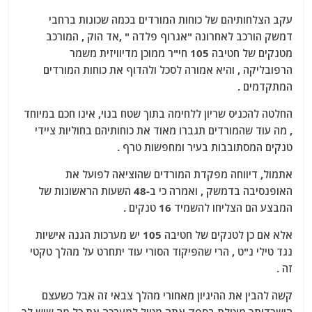
עקב הצלחותיהם של כוחות המורדים בכמה שכונות ברחבי
דמשק הורכב לאחרונה "אגרוף פלדה " ,אד הוק , המורכב
מטנקים של חטיבה 105 חי"ר ממוכן מדיוויזית משמר
הרפובליקה , והיא אמורה לסכל ולהדוף את כוחות המורדים
המתקדמים .
החלטה להכניס שריון ללחימה בתוך שטח בנוי, אינו חכם במיוחד
, מה עוד שהמורדים תגברו מאוד את כוחותיהם בחוליות ציידי
טנקים המסתובבות בעיר ומחפשות טרף .
אתמול, דיווחה מפקדת המורדים שהוציאה לפועל את
האופנסיבה בדמשק , ואמרה כי ב-48 השעות הראשונות של
המבצע הם הצליחו להשמיד 16 טנקים .
אלא אם כן לטנקים של חטיבה 105 יש מערכות הגנה אישיות
נגד טילי נ"ט , הרי שהפיקוד הסורי עוד יתחרט על מהלך טקטי
זה .
קשה להבין את ההיגיון מאחורי מהלך צבאי זה אבל כשעצם