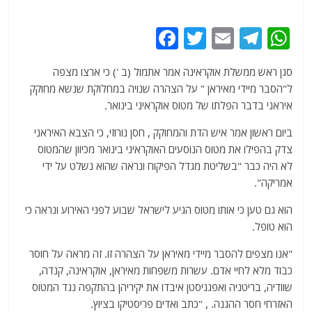
F
T
E
T
W
a
w
m
el
h
סגן ראש ממשלת אוקראינה אמר אתמול (ב ') כי ארצו מצפה
c
itt
ai
e
at
ל"הסבר מיידי מאיראן " על הצהרה שנויה במחלוקת שנשא מחוקק
e
er
l
g
s
איראני בדבר הפלתו של מטוס אוקראיני בינואר.
b
ra
A
ביום ראשון אמר איש הדת והמחוקק , חסן נורוזי, כי הצבא האיראני
o
m
p
צדק בהפילו את מטוס הנוסעים האוקראיני בינואר מכיוון שהמטוס
o
p
לא היה כבר "בשליטת מגדל הפיקוח ונראה שהוא נשלט על ידי
אמריקה".
k
הוא גם טען כי אותו מטוס הגיע לישראל שבוע לפני האירוע ונראה כי
הוא טופל.
"אנו מצפים להסבר מיידי מאיראן על הצהרה זו. זה מראה על חוסר
כבוד מלא לחיי אדם. עשרות משפחות מאיראן, אוקראינה, קנדה,
שוודיה, בריטניה ואפגניסטן איבדו את יקיריהן בהתקפה נגד המטוס
האזרחי חסר ההגנה. , "כתב ואדים פריסטיקו בציוץ.