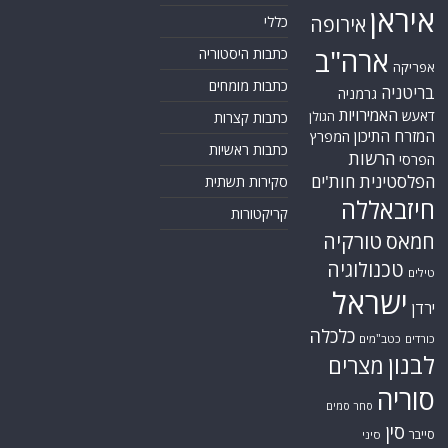
איראן
אירופה
כללי
ארה"ב
כתבות היסטוריה
אפריקה
כתבות מומחים
בריטניה
גרמניה
האמירויות
דאעש
הגולן
כתבות קצרות
המזרח התיכון
המפרץ
כתבות ראשיות
הרשות
הפרסי
הפלסטינית
חות'ים
סקירות תשתית
חיזבאללה
קריקטורות
טורקיה
חמאס
טכנולוגיה
טילים
ישראל
ירדן
כלכלה
כורדים
כטב"מים
לבנון
מצרים
סוריה
סחר סמים
סין
סייבר
סיני