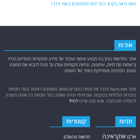
האם נראה בקרוב כטב"מים פקיסטנים בשמי ירדן ?
אודות
אתר החדשות נציב.נט מבצע איסוף ועיבוד של מידע ממקורות המודיעין הגלוי
(רשתות חברתיות, עיתונות, עדויות מקומיות ועוד) על מנת להביא את תמונת
המצב המקיפה והמדויקת ביותר של השטח.
אתר Nziv.net מכבד את זכויות היוצרים ועושה מאמצים לאיתור בעלי הזכויות
ביצירות הכלולות בכתבות. אם זיהית יצירה שאתה בעל הזכויות בה ואתה מעוניין
להסירה מהכתבה, אנא פנה אלינו
למייל
תגיות
קטגוריות
אוקראינה
או"ם
חדשות מהעולם