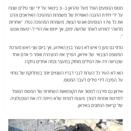
מטוס הנוסעים הופל מעל טהראן ב- 3 בינואר על ידי שני טילים שנורו
על ידי יחידת ההגנה האווירית של משמרות המהפכה האיראנים והרגו
את כל 176 הנוסעים ואנשי הצוות. משמרות המהפכה נטלו "אחריות
מלאה" לאירוע לאחר שלושה ימים, אך ייחסו את הירי ל-"טעות אנוש
".
נורוזי גם טען כי איש לא נעצר בגין האירוע, אך ביום שני ראש מערכת
המשפט הצבאי של איראן, הפריך את ההצהרה ואמר כי אדם אחד
שכנראה ירה את הטילים מוחזק במעצר וכמה אחרים נחקרו.
הוא לא העיר כל הערות לגבי דבריו השנויים יותר במחלוקת של נורוזי
על הסיבה לירי טילים לעבר המטוס.
איראן גם סירבה למסור את הקופסאות השחורות של המטוס המופל
למדינות אחרות לצורך פענוח למרות שלא הייתה לה את הטכנולוגיה
של קריאת הנתונים באיראן.