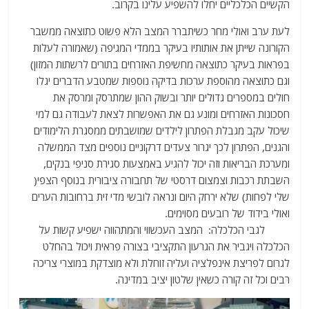
הקשיים הכלכליים יחלו להשפיע עלינו בקרוב.
לעת ערב ואולי מחר כשיתברר המצב הלא פשוט כתוצאה ממשבר
הקורונה שייתן את אותותיו בעיקר בממדי המגיפה (שאמורה לעלות
בפראות בעיקר כתוצאה מחשיפת האזרחים בתורים לרשתות המזון)
וגם כתוצאה מהוספת ערכות בדיקה נוספות שמטבע הדברים יגלו
חולים במספרים גדולים יותר ובשוק ההון שמתרסק ומרסק את
חסכונות האזרחים ומונע גם את האפשרות לצאת לעבודה גם למי
שיכול עקב מגבלת הפתרון לילדים שמושבתים ממסגרת הלימודים
והגנים, הפתרון לכך יגרור צעדים דרקוניים נוספים מצד הממשלה
ומערכת הבריאות וזה יכול להגיע באמצעות סגירת סניפי בנקים,
השבתת רכבות וצמצום דרסטי של תחבורה ציבורית בנוסף הצפי(
שלי לפחות) שלא ירחק היום ונראה לובשי מדי זית ברחובות הערים
ואולי בידוד של רובעים מסוימים.
לגבי הכלכלה: המצב העכשווי והמתהווה ישפיע קשות על
הכלכלה ויגביר את הגרעון התקציבי בצורה פראית ויכול בהחלט
לגרום לפריצת אינפלציה ועליה זוחלת ולא מוצדקת במוצרי צריכה
רבים וכל זה קורה כשאין שלטון יציב במדינה.