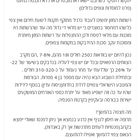
יתקשו לתפקד כשרובם יישארו או מובטלים או ללא הכנסה כמעט
(פרט למוסדות וגופים גדולים)
רשתות המזון ימשיכו לעבוד כרגיל מתוקף תקנות לשעת חירום ואין צפי
כלשהו למחסור במוצרים כי יש מלאי די גדול מה עוד שהרשתות היו
מוכנות עם מלאי לפסח ולכן ההתנפלות על רשתות המזון מיותרת
ומסוכנת עקב סכנת ההידבקות במקומות צפופים.
נכון להיום יש בוודאות כ250 חולים ו18 מהם, 7-8% ,הם מקרב
הצוותים הרפואיים ובכל יום יש צפי לעליה בנדבקים בשיעור של 22-
עד 26% כך שלדעתי עד מחר נעמוד על כ-310-320 חולים .
ובתחילת השבוע הבא נהיה עם מספר בן 4 ספרות. הבורסות
והמטבע הישראלי צפויים לרדת בחדות(ניסוח עדין) בנוסף לירידות
שהיו עד כה וזה ישפיע מאוד על יתרת כספי האזרחים המושקעים
ישירות בבורסה ובעקיפין בקרנות הפנסיה.
מה מצפה בהמשך?
תרופה או חיסון לנגיף אין כרגע בנמצא אך ניתן לפנטז שאולי יימצא
בקרוב(פנטזיות לעתים מתרגשות אך רק באגדות).
הכאוס צפוי להמשך ואפילו להתעצם.