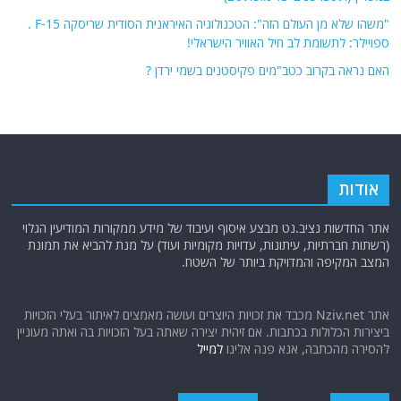
"משהו שלא מן העולם הזה": הטכנולוגיה האיראנית הסודית שריסקה F-15 .
ספויילר: לתשומת לב חיל האוויר הישראלי!
האם נראה בקרוב כטב"מים פקיסטנים בשמי ירדן ?
אודות
אתר החדשות נציב.נט מבצע איסוף ועיבוד של מידע ממקורות המודיעין הגלוי
(רשתות חברתיות, עיתונות, עדויות מקומיות ועוד) על מנת להביא את תמונת
המצב המקיפה והמדויקת ביותר של השטח.
אתר Nziv.net מכבד את זכויות היוצרים ועושה מאמצים לאיתור בעלי הזכויות
ביצירות הכלולות בכתבות. אם זיהית יצירה שאתה בעל הזכויות בה ואתה מעוניין
להסירה מהכתבה, אנא פנה אלינו
למייל