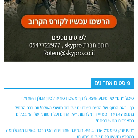
פוסטים אחרונים
סיכול "חם" של פיגוע שיצא לדרך משטח סוריה לכיוון הגולן הישראלי
כך ייראה הסוף של החיים היצרניים של רוב תושבי העולם! וזה כבר התחיל
בתנופה אדירה! ספויילר: מלחמות "על החיים ועל המוות" של המובטלים
בתאגידים ממש בפתח!
"הניו יורק טיימס": ארה"ב היא המדינה שהרוויחה הכי הרבה בעולם מהמלחמה
במפרץ (תעשו פנים של מופתעים)