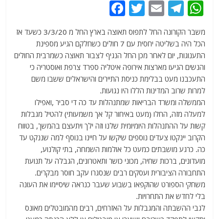
F
T
E
T
W
a
w
m
el
h
משבר הקורונה החל לתפוס תאוצה בארץ החל מ 3/3/20 כשעד אז
c
itt
ai
e
at
הכל היה בשליטה יחסית עם 7 חולים כשחלקם הגיע מספינת
e
er
l
g
s
התענוגות, יום לאחר מכן החל הנגיף לצבור תאוצה כשמרבית החולים
b
ra
A
והנשים הגיעו מארצות אירופה איטליה ספרד צרפת ואוסטריה כי
התעכבנו מעט בבלימת כניסת התיירים והישראלים ששבו משם
o
m
p
למרות שרוב המדינות הללו היו נגועות.
o
p
הממשלה ומשרד הבריאות שמתנהלות עד כה די סביר ,ואפילו
k
למעלה מזה, החלו (מעט באיחור קל אך משמעותי) להטיל מגבלות
קשות על ההתנהלות היומיומית שלנו וזה ילך ויתעצם בהמשך, בטווח
הקרוב יינקטו צעדים נוספים שיקשו על חיינו בנוסף למה שננקט עד
כה. כרגע מושבתים כמעט כל אולמות השמחה, בתי קולנוע,
מועדונים, ברכות שחיה, מכוני כושר ותאטרונים, הגבלה על תנועת
התחבורה הציבורית ועסקים רבים שנסגרו עקב חוסר מבקרים.
משחקי הספורט שהוקפאו בשבוע שעבר כנראה שיסיימו את העונה
בלי לחדש את התחרויות.
לגבי ההשבתה והמגבלות על האזרחים, רבים מהמובטלים מאונס