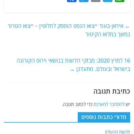
a
w
m
el
h
c
itt
ai
e
at
e
er
l
g
s
←
איראן-בעוד ייצוא הנפט הופסק לחלוטין – ייצוא הטרור
b
ra
A
נמשך במלוא הקיטור
o
m
p
o
p
16 למרץ 2020: מבזקי חדשות בנושאי וירוס הקורונה
k
בישראל ובעולם. מתעדכן
→
כתיבת תגובה
יש
להתחבר למערכת
כדי לכתוב תגובה.
מדורי כתבות נוספים
חדשות מהעולם