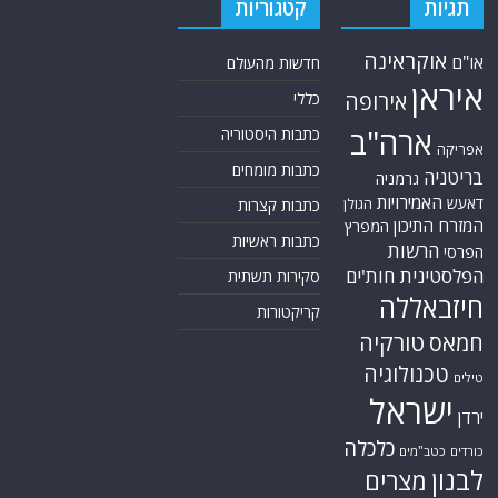
תגיות
קטגוריות
אוקראינה
או"ם
חדשות מהעולם
איראן
אירופה
כללי
ארה"ב
כתבות היסטוריה
אפריקה
כתבות מומחים
בריטניה
גרמניה
האמירויות
דאעש
הגולן
כתבות קצרות
המזרח התיכון
המפרץ
כתבות ראשיות
הרשות
הפרסי
הפלסטינית
חות'ים
סקירות תשתית
חיזבאללה
קריקטורות
טורקיה
חמאס
טכנולוגיה
טילים
ישראל
ירדן
כלכלה
כורדים
כטב"מים
לבנון
מצרים