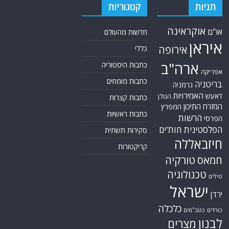
תגיות
קטגוריות
אוקראינה
או"ם
חדשות מהעולם
איראן
אירופה
כללי
ארה"ב
כתבות היסטוריה
אפריקה
כתבות מומחים
בריטניה
גרמניה
האמירויות
דאעש
הגולן
כתבות קצרות
המזרח התיכון
המפרץ
כתבות ראשיות
הרשות
הפרסי
הפלסטינית
חות'ים
סקירות תשתית
חיזבאללה
קריקטורות
טורקיה
חמאס
טכנולוגיה
טילים
ישראל
ירדן
כלכלה
כורדים
כטב"מים
לבנון
מצרים