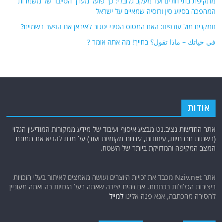
מתקיפת בתי חולים ועד מעקב גלובלי: כך פועל מערך הסייבר של משמרות
המהפכה בסיוע סין ורוסיה שמאיים על ישראל
חמקנים מול עודפים: האם המטוס הסיני יסגור לאיראן את הפער בשמיים?
في حياتك – ماذا تقول؟ בחייך! מה אתה אומר ?
אודות
אתר החדשות נציב.נט מבצע איסוף ועיבוד של מידע ממקורות המודיעין הגלוי
(רשתות חברתיות, עיתונות, עדויות מקומיות ועוד) על מנת להביא את תמונת
המצב המקיפה והמדויקת ביותר של השטח.
אתר Nziv.net מכבד את זכויות היוצרים ועושה מאמצים לאיתור בעלי הזכויות
ביצירות הכלולות בכתבות. אם זיהית יצירה שאתה בעל הזכויות בה ואתה מעוניין
להסירה מהכתבה, אנא פנה אלינו
למייל