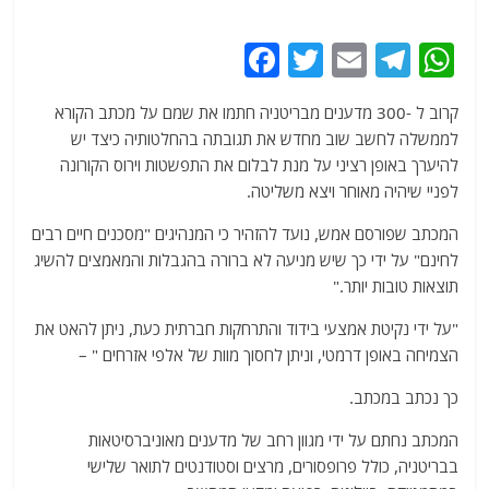
F
T
E
T
W
a
w
m
el
h
קרוב ל -300 מדענים מבריטניה חתמו את שמם על מכתב הקורא
c
itt
ai
e
at
לממשלה לחשב שוב מחדש את תגובתה בהחלטותיה כיצד יש
e
er
l
g
s
להיערך באופן רציני על מנת לבלום את התפשטות וירוס הקורונה
b
ra
A
לפניי שיהיה מאוחר ויצא משליטה.
o
m
p
המכתב שפורסם אמש, נועד להזהיר כי המנהיגים "מסכנים חיים רבים
o
p
לחינם" על ידי כך שיש מניעה לא ברורה בהגבלות והמאמצים להשיג
תוצאות טובות יותר."
k
"על ידי נקיטת אמצעי בידוד והתרחקות חברתית כעת, ניתן להאט את
הצמיחה באופן דרמטי, וניתן לחסוך מוות של אלפי אזרחים " –
כך נכתב במכתב.
המכתב נחתם על ידי מגוון רחב של מדענים מאוניברסיטאות
בבריטניה, כולל פרופסורים, מרצים וסטודנטים לתואר שלישי