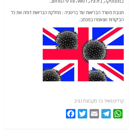
במתמטיקה, ביולוגיה, רפואה ומדעי המחשב.
תגובת משרד הבריאות של בריטניה : מחלקת הבריאות דוחה את כל
הביקורות שנאמרו במכתב.
קרדיט:מאיר בר מקבוצת נציב
F
T
E
T
W
a
w
m
el
h