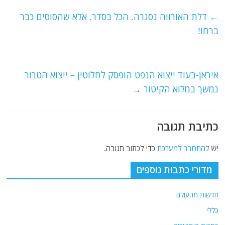
c
itt
ai
e
at
e
er
l
g
s
←
דלת האורווה נסגרה. הכל בסדר. אלא שהסוסים כבר
b
ra
A
ברחו!
o
m
p
o
p
איראן-בעוד ייצוא הנפט הופסק לחלוטין – ייצוא הטרור
k
נמשך במלוא הקיטור
→
כתיבת תגובה
יש
להתחבר למערכת
כדי לכתוב תגובה.
מדורי כתבות נוספים
חדשות מהעולם
כללי