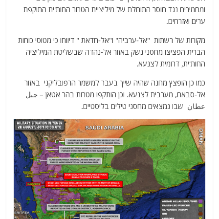
ומחמירים נגד חוסר התוחלת של מיליציית הטרור החות'ית התוקפת
ערים ואזרחים.
מקורות של רשתות "אל-ערביה" ו"אל-חדאת " דיווחו כי מטוסי כוחות
הברית הפציצו מחסני נשק באזור אל-נהדה שבשליטת המיליציה
החות'ית, דרומית לצנעא.
כמו כן הופצץ מחנה שהיה שייך בעבר למשמר הרפובליקני באזור
אל-סבאח, מערבית לצנעא. וכן הותקפו מטרות בהר אטאן – جبل
عطان שבו נמצאים מחסני טילים בליסטיים.