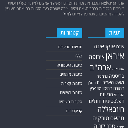
אתר Nziv.net מכבד את זכויות היוצרים ועושה מאמצים לאיתור בעלי הזכויות
ביצירות הכלולות בכתבות. אם זיהית יצירה שאתה בעל הזכויות בה ואתה מעוניין
להסירה מהכתבה, אנא פנה אלינו
למייל
תגיות
קטגוריות
אוקראינה
או"ם
חדשות מהעולם
איראן
אירופה
כללי
ארה"ב
כתבות היסטוריה
אפריקה
כתבות מומחים
בריטניה
גרמניה
האמירויות
דאעש
הגולן
כתבות קצרות
המזרח התיכון
המפרץ
כתבות ראשיות
הרשות
הפרסי
הפלסטינית
חות'ים
סקירות תשתית
חיזבאללה
קריקטורות
טורקיה
חמאס
טכנולוגיה
טילים