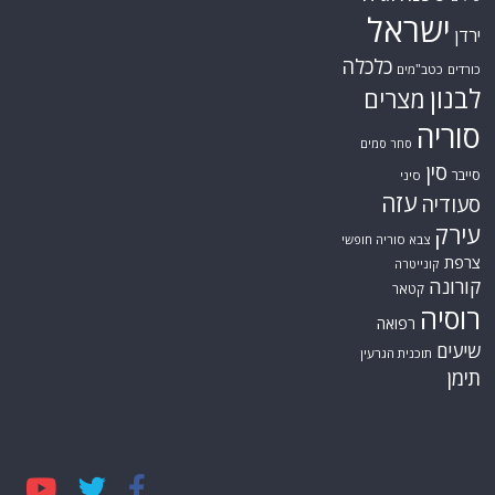
ישראל
ירדן
כלכלה
כורדים
כטב"מים
לבנון
מצרים
סוריה
סחר סמים
סין
סייבר
סיני
עזה
סעודיה
עירק
צבא סוריה חופשי
צרפת
קונייטרה
קורונה
קטאר
רוסיה
רפואה
שיעים
תוכנית הגרעין
תימן