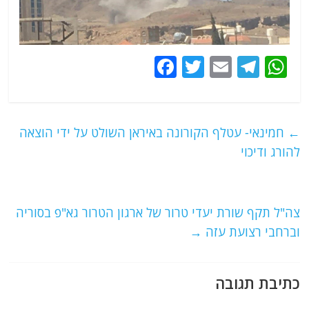
F
T
E
T
W
a
w
m
el
h
c
itt
ai
e
at
e
er
l
g
s
←
חמינאי- עטלף הקורונה באיראן השולט על ידי הוצאה
b
ra
A
להורג ודיכוי
o
m
p
o
p
צה"ל תקף שורת יעדי טרור של ארגון הטרור גא"פ בסוריה
k
וברחבי רצועת עזה
→
כתיבת תגובה