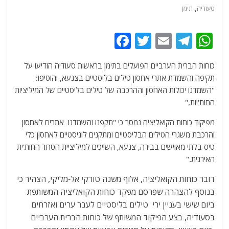
,
סעודיה
תימן
F
T
E
T
W
a
w
m
el
h
כוחות הברית הערביים הפועלים בתימן בראשות סעודיה הודיעו על
c
itt
ai
e
at
תקיפה והשמדת אתרי אחסון טילים בליסטיים בצנעא, והוסיפו:
e
er
l
g
s
"השמדנו יכולות האחסון וההרכבה של טילים בליסטיים של המיליציות
b
ra
A
החות'יות."
o
m
p
מפיקוד כוחות הקואליציה נמסר כי "תקפנו והשמדנו אתרים לאחסון
o
p
והרכבת משגרי הטילים הבליסטיים ומתקנים לוגיסטיים לאחסון כלי
טיס בלתי מאוישים בבירה, צנעא, השייכים למיליציית הטרור החות'ית
k
האירנית."
דובר כוחות הקואליציה, אלוף משנה טורקי אל-מליקי, הצהיר כי
בנוסף להצהרה שפרסם מפקד כוחות הקואליציה המשותפת
ביום שישי בעניין ירי טילים בליסטיים לעבר ערים ואזרחים
בסעודיה, בצע הפיקוד המשותף של כוחות הברית הערביים