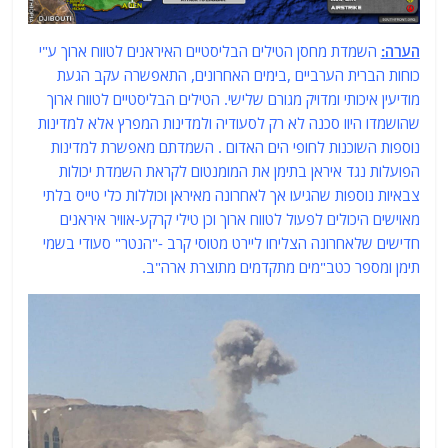
הערה:
השמדת מחסן הטילים הבליסטיים האיראנים לטווח ארוך ע"י
כוחות הברית הערביים ,בימים האחרונים, התאפשרה עקב הגעת
מודיעין איכותי ומדויק מגורם שלישי. הטילים הבליסטיים לטווח ארוך
שהושמדו היוו סכנה לא רק לסעודיה ולמדינות המפרץ אלא למדינות
נוספות השוכנות לחופי הים האדום . השמדתם מאפשרת למדינות
הפועלות נגד איראן בתימן את המומנטום לקראת השמדת יכולות
צבאיות נוספות שהגיעו אך לאחרונה מאיראן וכוללות כלי טייס בלתי
מאוישים היכולים לפעול לטווח ארוך וכן טילי קרקע-אוויר איראנים
חדישים שלאחרונה הצליחו ליירט מטוסי קרב -"הנטר" סעודי בשמי
תימן ומספר כטב"מים מתקדמים מתוצרת ארה"ב.