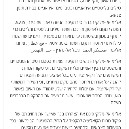
,ביום ראשון ,תקיפות על מטרות צבאיות של אחסון והרכבת
טילים בליסטיים איראניים וכטב"מים איראניים בבירת תימן,
צנעא.
אל"מ אל-מליקי הבהיר כי התקיפה הגיעה לאחר שהבירה, צנעא,
הפכה למקום לאחסון, והרכבה ושיגור טילים בליסטיים ומל"טים כדי
לתקוף במכוון ובשיטתיות ערים ואזרחים בסעודיה. היעדים שהושמדו
כללו אתרי אחסון, התקנה ושיגור ב-פג 'אטאן – فج عطان, ומחנה
אלעמד -معسكر العمد וג'בל אל-נהדין – جبل النهدين.
אל"מ אל-מליקי הדגיש כי התקיפה עומדת בסטנדרטים ההומניטריים
והמשפטיים הבין לאומיים וכלליו המקובלים , וכי פיקוד הכוחות
המשותפים של הקואליציה נקט בכל אמצעי המניעה והצעדים
להגנה על אזרחים ולחסוך מהם נזקים מיותרים , וכי הפיקוד המשותף
של הקואליציה, עם יכולות הלחימה שלו, יתמודד עם האיום באשר
הוא, וגורמי הטרור שמאחוריו. אשר מבצעים את ההתקפות הברבריות
האלה.
אל"מ אל-מליקי סיכם את הצהרתו בכך שאישר את מחויבותם של
פיקוד כוחות הקואליציה להקפיד על החוק ההומניטרי הבינלאומי בכל
הפעולות הצבאיות, ולהמשיך ביישום צעדים ואמצעים נוקשים