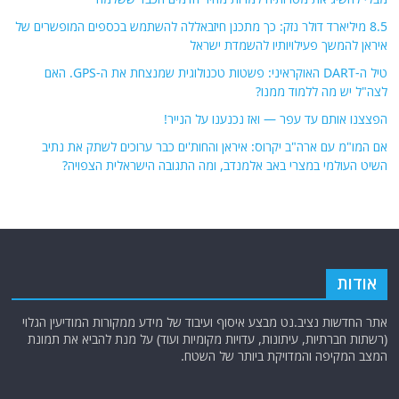
8.5 מיליארד דולר נזק: כך מתכנן חיזבאללה להשתמש בכספים המופשרים של
איראן להמשך פעילויותיו להשמדת ישראל
טיל ה-DART האוקראיני: פשטות טכנולוגית שמנצחת את ה-GPS. האם
לצה"ל יש מה ללמוד ממנו?
הפצצנו אותם עד עפר — ואז נכנענו על הנייר!
אם המו"מ עם ארה"ב יקרוס: איראן והחות'ים כבר ערוכים לשתק את נתיב
השיט העולמי במצרי באב אלמנדב, ומה התגובה הישראלית הצפויה?
אודות
אתר החדשות נציב.נט מבצע איסוף ועיבוד של מידע ממקורות המודיעין הגלוי
(רשתות חברתיות, עיתונות, עדויות מקומיות ועוד) על מנת להביא את תמונת
המצב המקיפה והמדויקת ביותר של השטח.