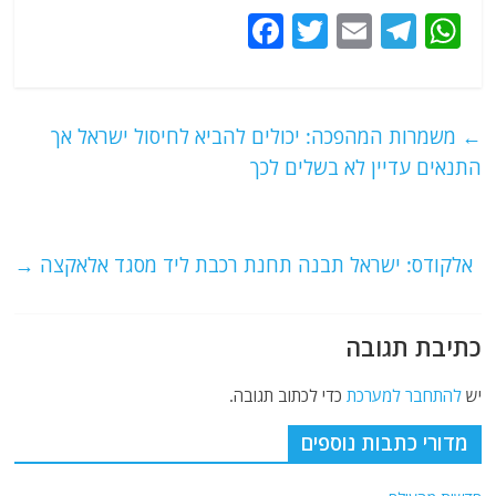
F
T
E
T
W
a
w
m
el
h
c
itt
ai
e
at
e
er
l
g
s
←
משמרות המהפכה: יכולים להביא לחיסול ישראל אך
b
ra
A
התנאים עדיין לא בשלים לכך
o
m
p
o
p
אלקודס: ישראל תבנה תחנת רכבת ליד מסגד אלאקצה
→
k
כתיבת תגובה
יש
להתחבר למערכת
כדי לכתוב תגובה.
מדורי כתבות נוספים