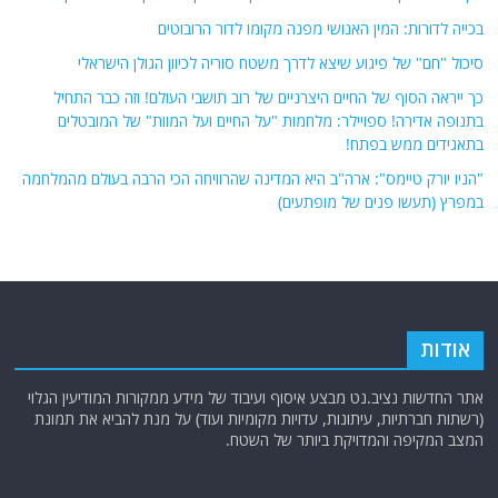
בכייה לדורות: המין האנושי מפנה מקומו לדור הרובוטים
סיכול "חם" של פיגוע שיצא לדרך משטח סוריה לכיוון הגולן הישראלי
כך ייראה הסוף של החיים היצרניים של רוב תושבי העולם! וזה כבר התחיל
בתנופה אדירה! ספויילר: מלחמות "על החיים ועל המוות" של המובטלים
בתאגידים ממש בפתח!
"הניו יורק טיימס": ארה"ב היא המדינה שהרוויחה הכי הרבה בעולם מהמלחמה
במפרץ (תעשו פנים של מופתעים)
אודות
אתר החדשות נציב.נט מבצע איסוף ועיבוד של מידע ממקורות המודיעין הגלוי
(רשתות חברתיות, עיתונות, עדויות מקומיות ועוד) על מנת להביא את תמונת
המצב המקיפה והמדויקת ביותר של השטח.