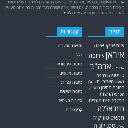
אתר Nziv.net מכבד את זכויות היוצרים ועושה מאמצים לאיתור בעלי הזכויות
ביצירות הכלולות בכתבות. אם זיהית יצירה שאתה בעל הזכויות בה ואתה מעוניין
להסירה מהכתבה, אנא פנה אלינו
למייל
תגיות
קטגוריות
אוקראינה
או"ם
חדשות מהעולם
איראן
אירופה
כללי
ארה"ב
כתבות היסטוריה
אפריקה
כתבות מומחים
בריטניה
גרמניה
האמירויות
דאעש
הגולן
כתבות קצרות
המזרח התיכון
המפרץ
כתבות ראשיות
הרשות
הפרסי
הפלסטינית
חות'ים
סקירות תשתית
חיזבאללה
קריקטורות
טורקיה
חמאס
טכנולוגיה
טילים