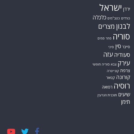
ישראל
ירדן
כלכלה
כורדים
כטב"מים
לבנון
מצרים
סוריה
סחר סמים
סין
סייבר
סיני
עזה
סעודיה
עירק
צבא סוריה חופשי
צרפת
קונייטרה
קורונה
קטאר
רוסיה
רפואה
שיעים
תוכנית הגרעין
תימן