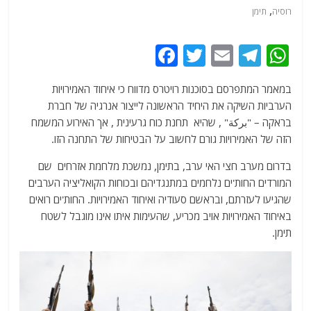
,
רוסיה
תימן
F
T
E
T
W
a
w
m
el
h
במאמר המתפרסם בסוכנות רויטרס מדווח כי איחוד האמירויות
c
itt
ai
e
at
הערביות השיקה את היחיד הראשונה לייצור אנרגיה של חברת
e
er
l
g
s
בראקה – "بركة" , שהיא תחנת כוח גרעינית , אך האירוע המשמח
b
ra
A
הזה של האמירויות גורם לחשוב על הבטיחות של התחנה הזו.
o
m
p
בדרום מערב חצי האי ערב, בתימן, נמשכת מלחמת אזרחים שם
o
p
המורדים החות'ים נלחמים במתנגדיהם ובכוחות הקואליציה הערבים
שהגיעו לעזרתם, ובראשם סעודיה ואיחוד האמירויות. החות'ים רואים
k
באיחוד האמירויות אויב מכריע, שהעימות איתו אינו מוגבל לשטח
תימן.