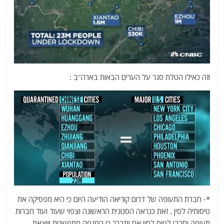
וזה כאילו הטלת סגר על הערים הבאות בארה"ב :
*- חברת התעופה של דרום קוריאה הודיעה היום כי היא מפסיקה את
טיסותיה לסין . זאת כנראה הסנונית הראשונה וצפוי שעוד ועוד חברות
תעופה יסרבו לטוס לסין אם יתברר כי המגפה מתפשטת ויוצאת