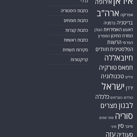
אירופה
ארה"ב
כתבות היסטוריה
אפריקה
כתבות מומחים
בריטניה
גרמניה
האמירויות
דאעש
הגולן
כתבות קצרות
המזרח התיכון
המפרץ
כתבות ראשיות
הרשות
הפרסי
הפלסטינית
חות'ים
סקירות תשתית
חיזבאללה
קריקטורות
טורקיה
חמאס
טכנולוגיה
טילים
ישראל
ירדן
כלכלה
כורדים
כטב"מים
לבנון
מצרים
סוריה
סחר סמים
סין
סייבר
סיני
עזה
סעודיה