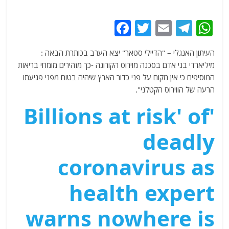
F
T
E
T
W
a
w
m
el
h
העיתון האנגלי – "הדיילי סטאר" יצא הערב בכותרת הבאה :
c
itt
ai
e
at
מיליארדי בני אדם בסכנה מוירוס הקורונה -כך מזהירים מומחי בריאות
e
er
l
g
s
המוסיפים כי אין מקום על פני כדור הארץ שיהיה בטוח מפני פגיעתו
b
ra
A
הרעה של הווירוס הקטלני".
o
m
p
'Billions at risk' of
o
p
deadly
k
coronavirus as
health expert
warns nowhere is