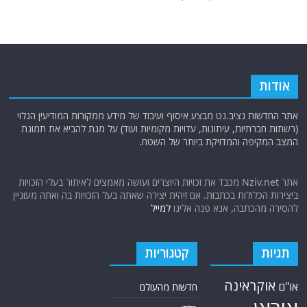
אודות
אתר החדשות נציב.נט מבצע איסוף ועיבוד של מידע ממקורות המודיעין הגלוי
(רשתות חברתיות, עיתונות, עדויות מקומיות ועוד) על מנת להביא את תמונת
המצב המקיפה והמדויקת ביותר של השטח.
אתר Nziv.net מכבד את זכויות היוצרים ועושה מאמצים לאיתור בעלי הזכויות
ביצירות הכלולות בכתבות. אם זיהית יצירה שאתה בעל הזכויות בה ואתה מעוניין
להסירה מהכתבה, אנא פנה אלינו
למייל
תגיות
קטגוריות
אוקראינה
או"ם
חדשות מהעולם
איראן
כללי