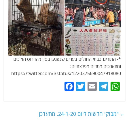
*- התורים בבתי החולים בערים שנפגעו בסין מהוירוס הולכים
ומתארכים ממדים מפלצתיים:
https://twitter.com/i/status/1220375690047918080
F
T
E
T
W
a
w
m
el
h
c
itt
ai
e
at
e
er
l
g
s
←
"מבזקי חדשות ליום 24-1-20. מתעדכן
b
ra
A