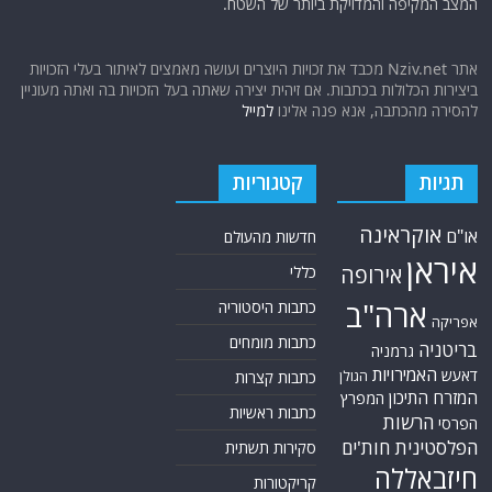
תגיות
קטגוריות
אוקראינה
או"ם
חדשות מהעולם
איראן
אירופה
כללי
ארה"ב
כתבות היסטוריה
אפריקה
כתבות מומחים
בריטניה
גרמניה
האמירויות
דאעש
הגולן
כתבות קצרות
המזרח התיכון
המפרץ
כתבות ראשיות
הרשות
הפרסי
הפלסטינית
חות'ים
סקירות תשתית
חיזבאללה
קריקטורות
טורקיה
חמאס
טכנולוגיה
טילים
ישראל
ירדן