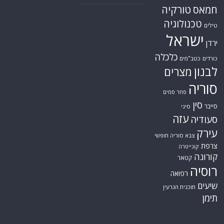
כלכלה
כורדים
כטב"מים
לבנון
מצרים
סוריה
סחר סמים
סין
סייבר
סיני
עזה
סעודיה
עירק
צבא סוריה חופשי
צרפת
קונייטרה
קורונה
קטאר
רוסיה
רפואה
שיעים
תוכנית הגרעין
תימן