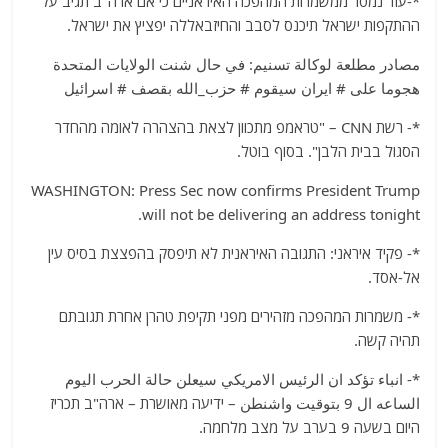
*-עוד נמסר ממשמרות המהפכה האיראניים כי אם ארה"ב תגיב על
ההתקפות ישראל תיכנס לסבב והחיזבאללה יפציץ את ישראל.
مصادر مطلعة لوكالة تسنيم: في حال شنت الولايات المتحدة
هجوما على # ايران سيقوم # حزب_الله بقصف # اسرائيل
*- רשת CNN – "טראמפ מתכוון לצאת בהצהרה לאומה מהחדר
הסגול בבית הלבן". בסוף בוטל.
WASHINGTON: Press Sec now confirms President Trump
will not be delivering an address tonight.
*- פקיד איראני: התגובה האיראנית לא תיפסק בהפצצת בסיס עין
אל-אסד.
*- משמרות המהפכה מזהירים מפני תקיפת טהרן אחרת תגובתם
תהיה קשה.
*- انباء تؤكد ان الرئيس الامريكي سيعلن حالة الحرب اليوم
الساعه ال 9 بتوقيت واشنطن – ידיעה מאושרת – ארה"ב תכריז
היום בשעה 9 בערב על מצב מלחמה.