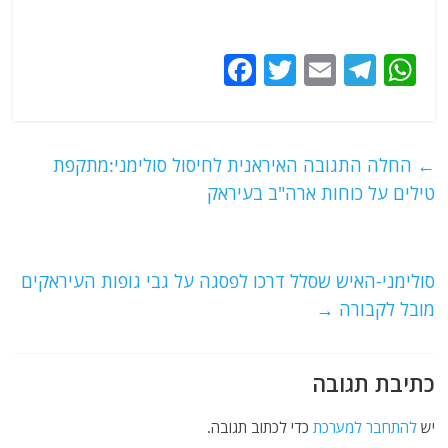
F
T
E
T
W
a
w
m
el
h
c
itt
ai
e
at
e
er
l
g
s
←
החלה התגובה האיראנית לחיסול סולימני:מתקפת
b
ra
A
טילים על כוחות ארה"ב בעיראק
o
m
p
o
p
סולימני-האיש שסלל דרכו לפסגה על גבי גופות העיראקים
k
מובל לקבורה
→
כתיבת תגובה
יש
להתחבר למערכת
כדי לכתוב תגובה.