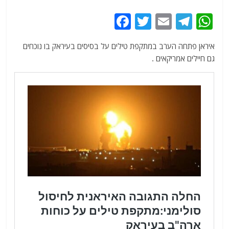
F
T
E
T
W
a
w
m
el
h
איראן פתחה הערב במתקפת טילים על בסיסים בעיראק בו נוכחים
c
itt
ai
e
at
גם חיילים אמריקאים .
e
er
l
g
s
b
ra
A
o
m
p
o
p
k