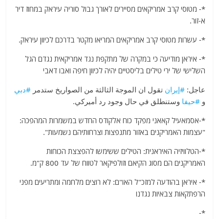
*- מטוסי קרב אמריקאים מסיירים לאורך גבול סוריה עיראק במחוז דיר
א-זור.
*- עשרות מטוסי קרב אמריקאים המריאו מקטר בדרכם לכיוון עיראק.
*- איראן מודיעה כי במקרה של מתקפת נגד אמריקאית נגדם הגל
השלישי של ירי טילים בליסטיים יהיה לכיוון חיפה ואבו דאבי
عاجل:
#إيران
تقول ان الموجة الثالثة من الصواريخ ستدمر
#دبي
و
#حيفا
وستنطلق في حال وجود رد أميركي.
*-אסמאעיל קאאני מפקד כוח אלקודס החדש במשמרות המהפכה:
"עצמות האמריקנים באזור מתנפצות וצרחותיהם נשמעות".
*-הטלוויזיה האיראנית: הטילים ששימשו להפצצת הכוחות
האמריקנים הם מסוג הקיאם וזולפיקאר לטווח של עד 800 ק"מ.
*- איראן בהודעה למזכ"ל האו"ם: לא רוצים מלחמה ומתריעים מפני
הרפתקאות צבאיות נגדנו
*-