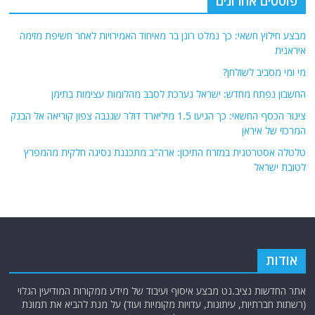
החשבון נפתח מחדש: ישראל נערכת לסבב מהלומות עצימות בתימן
צינור הכסף החשאי: כך הגיעו 1.5 מיליארד דולר שגנבה צפון קוריאה אל הבנק
המרכזי של איראן
טלטלה אסטרטגית במזרח התיכון: ארה"ב מתכננת נסיגה חלקית מהמפרץ
לטובת ישראל
אודות
אתר החדשות נציב.נט מבצע איסוף ועיבוד של מידע ממקורות המודיעין הגלוי
(רשתות חברתיות, עיתונות, עדויות מקומיות ועוד) על מנת להביא את תמונת
המצב המקיפה והמדויקת ביותר של השטח.
אתר Nziv.net מכבד את זכויות היוצרים ועושה מאמצים לאיתור בעלי הזכויות
ביצירות הכלולות בכתבות. אם זיהית יצירה שאתה בעל הזכויות בה ואתה מעוניין
להסירה מהכתבה, אנא פנה אלינו
למייל