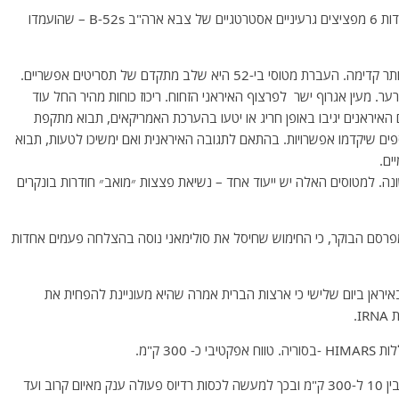
*- הפרשן הצבאי של אתר נציב.נט מעיר ברקע הידיעה אודות 6 מפציצים גרעיניים אסטרטגיים של צבא ארה"ב B-52s – שהועמדו
52 היא שלב מתקדם של תסריטים אפשריים.
. מעין אגרוף ישר לפרצוף האיראני הזחוח. ריכוז כוחות מהיר החל עוד
ם האיראנים יגיבו באופן חריג או יטעו בהערכת האמריקאים, תבוא מתקפת
חלקה מערכות ההגנ״א ס-300 ויעדים נוספים שיקדמו אפשרויות. בהתאם לתגובה האיראנית ואם ימשיכו לטעות, תבוא
ים.
מערכה הראשונה. למטוסים האלה יש ייעוד אחד – נשיאת פצצות ״מואב״ חודרות בונקרים
ון מחקרים ערבי העוסק בסוגיה האיראנית (AFAIP) מפרסם הבוקר, כי החימוש שחיסל את סולימאני נוסה בהצלחה פעמים אחדות
 באיראן ביום שלישי כי ארצות הברית אמרה שהיא מעוניינת להפחית את
I.
3 ק"מ.
יותר חשוב מהטווח האפקטיבי היא היכולת לשגר לכל טווח בין 10 ל-300 ק"מ ובכך למעשה לכסות רדיוס פעולה ענק מאיום קרוב ועד