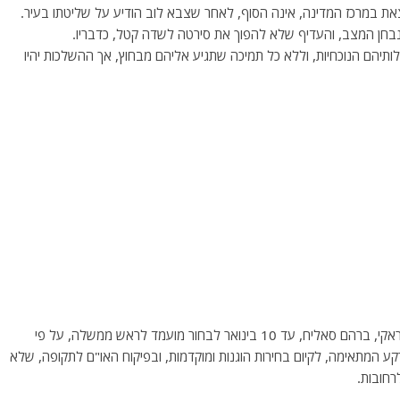
את במרכז המדינה, אינה הסוף, לאחר שצבא לוב הודיע על שליטתו בעיר.
בחן המצב, והעדיף שלא להפוך את סירטה לשדה קטל, כדבריו.
ולותיהם הנוכחיות, וללא כל תמיכה שתגיע אליהם מבחוץ, אך ההשלכות יהיו
*- המפגינים בכיכר תחריר במרכז בגדאד, נתנו לנשיא העיראקי, ברהם סאליח, עד 10 בינואר לבחור מועמד לראש ממשלה, על פי
ע המתאימה, לקיום בחירות הוגנות ומוקדמות, ובפיקוח האו"ם לתקופה, שלא
רחובות.