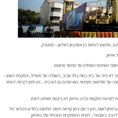
, מחשש לעימות בין וושינגטון לאיראן – ספוטניק.
איראן.
את חוסר האמינות המוחלט של ממשל טראמפ.
נכתב לא יהיה עוד בית בטוח בתל אביב, השמדה של סעודיה, והתקפת השטן –
 של סולימאני וחמינאי. הוא תורגם גם לערבית .. זהו סימן לכניסה לעיתוי
ת למניעת התקפות נגדנו, עיראק לא ביקשה מאיתנו לסגת.
וץ וביטחון לאומי, טען כי אם צפון קוריאה תשגר מתישהו בחודש פבוראר טיל
 "להגיב בעוצמה", למרות ההתמקדות הנוכחית שלו באיראן.