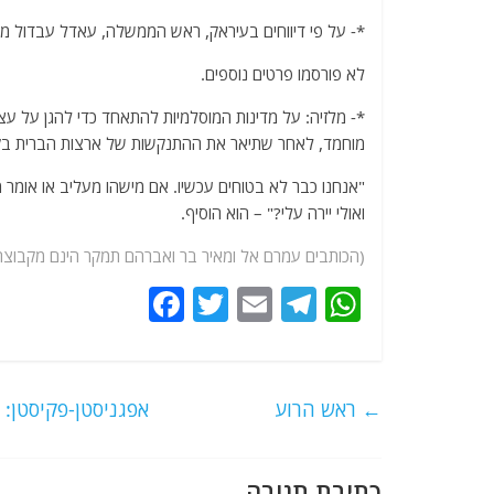
*- על פי דיווחים בעיראק, ראש הממשלה, עאדל עבדול מה
לא פורסמו פרטים נוספים.
*- מלזיה: על מדינות המוסלמיות להתאחד כדי להגן על עצמ
מוחמד, לאחר שתיאר את ההתנקשות של ארצות הברית בקא
"אנחנו כבר לא בטוחים עכשיו. אם מישהו מעליב או אומ
ואולי יירה עלי?" – הוא הוסיף.
(הכותבים עמרם אל ומאיר בר ואברהם תמקר הינם מקבוצת
F
T
E
T
W
a
w
m
el
h
c
itt
ai
e
at
e
er
l
g
s
←
ראש הרוע
אפגניסטן-פקיסטן: 
b
ra
A
o
m
p
כתיבת תגובה