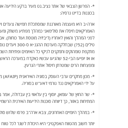
a
w
m
el
h
c
itt
ai
e
at
בכוננות בדייגו גרסיה:
e
er
l
g
s
ארה״ב היא מעצמה מאורגנת שמסתכלת חמישה צעדים ויותר קדימה. העברת מטוסי בי-
b
ra
A
האמריקאים חיסלו את סולימאני כמהלך מפתיע משתק ומערער
o
m
p
לפני המהלך והואץ לאחריו (דיביזיה מוטסת ועוד כוחות). א
o
p
טילים (52?) שב
מתקפת טומהוקים וחמקנים לניקוי כל האיומים ופתיחת השמי
k
או אז יופיעו הבי-52 שהגיעו עכשיו כאקדח ב
ומפצחות הרים שמטרתן חיסול אתרי הגרעין.
*- מכ
על ידי האמריקאים נגד גורמי דאע"ש בסוריה.
*- שר החוץ של עומאן, יוסוף בין עלאווי בין עבדולה, אמר
המתיחות באזור, כך דיווחה סוכנות הידיעות האירנית הרשמית RNA
*- במהלך היומיים האחרונים, צבא ארה"ב פרסו שלוש סוללות HIMARS -בסוריה. טווח אפקטיבי כ- 00