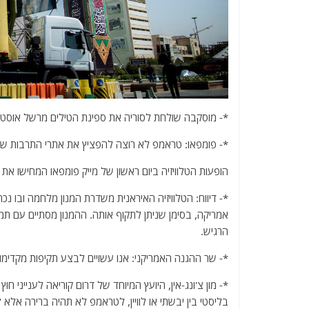
*- מוסקבה שולחת לסוריה את ספינת הטילים מרשל אוסטינוב
*- פומפאו: טראמפ לא רוצה להפציץ את אתרי התרבות של 
הופעות הטלוויזיה ביום ראשון של מייק פומפאו המחישו 
*- דיווח: הטלוויזיה האיראנית משדרת המנון מלחמה ובו 
אמריקה, בסימן שניתן לתקוף אותה. ההמנון מסתיים עם תמונה
הרגיש.
*- שר ההגנה האמריקני: אנו עשויים לבצע תקיפות מקדימו
*- מון צ'ונג-אין, היועץ המיוחד של דרום קוריאה לענייני ח
בליסטי בין יבשתי או לוויין, לטראמפ לא תהיה ברירה אלא