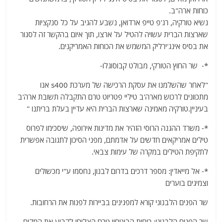
כוחות ארה"ב.
נשיא טורקיה, רג'פ טייפ ארדואן, נשבע להגיב על כל סנקציות
שארצות הברית עשויה להטיל על ארצו, תוך איום בהקשר זה לסגור
את בסיס אינג'ירליק המשמש את הכוחות האמריקנים.
*- שר החוץ הטורקי, מבולט קבוסוגלו-
"לאחר שהשלמנו את עסקת הרכישה של מערכת s400 אנו
מתכוונים לרכוש מארה'ב טיליי פטריוט טרם התקבלה תשובת ארה'ב
בעיניין.טורקיה מאמינה שארצות הברית היא עדיין בעלת בריתנו "
*- משרד ההגנה הרוסי הזהיר את מדינות אירופה, שיסכימו לפרוס
טילים אמריקאים חדשים על אדמתם, מפני הסיכון לתגובה אפשרית
לתקיפת הטילים במקרה של עימות צבאי.
*- אל מייאדין: מספר דרכים בדרום לבנון, נחסמו ע"י מכשולים
וצמיגים בוערים
שר הפנים הלבנוני קורא למפגינים בביירות לפנות את הרחובות.
שר הפנים הלבנוני: כוחות הביטחון טרם הצליחו לקבוע את המקום