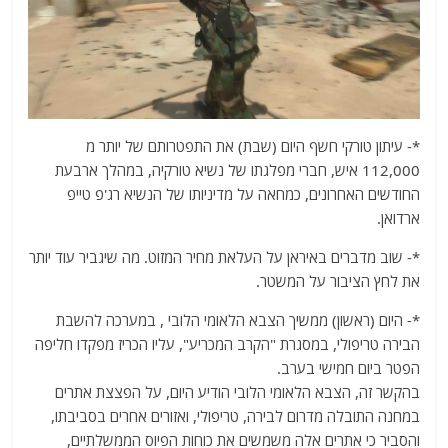
*- עיתון טורקי חשף היום (שבת) את התפטרותם של יותר מ
112,000 איש, חברי מפלגתו של נשיא טורקיה, במהלך ארבעת
החודשים האחרונים, כמחאה על מדיניותו של הנשיא רג'פ טייפ
ארדואן.
*- שוב מדברים באיראן על העלאת מחיר המזוט. מה שיגביר עוד יותר
את לחץ הציבור על המשטר.
*- היום (ראשון) ממשיך הצבא הלאומי הלובי , במערכה להשבת
הבירה טריפולי, במסגרת "הקרב המכריע", עליו הכריז מפקדו חליפה
הפטר ביום חמישי בערב.
בהקשר זה, הצבא הלאומי הלובי הודיע היום, על הפצצת אתרים
במחנה התובלה מדרום לבירה, טריפולי, ואזורים אחרים בסביבתו,
והסביר כי אתרים אלה משמשים את כוחות הפיוס הממשלתיים,