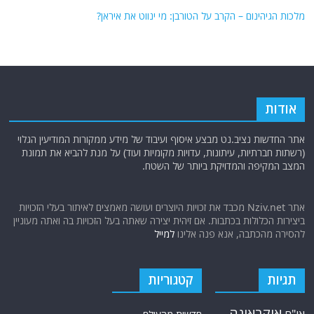
מלכות הגיהינום – הקרב על הטורבן: מי ינווט את איראן?
אודות
אתר החדשות נציב.נט מבצע איסוף ועיבוד של מידע ממקורות המודיעין הגלוי
(רשתות חברתיות, עיתונות, עדויות מקומיות ועוד) על מנת להביא את תמונת
המצב המקיפה והמדויקת ביותר של השטח.
אתר Nziv.net מכבד את זכויות היוצרים ועושה מאמצים לאיתור בעלי הזכויות
ביצירות הכלולות בכתבות. אם זיהית יצירה שאתה בעל הזכויות בה ואתה מעוניין
להסירה מהכתבה, אנא פנה אלינו
למייל
תגיות
קטגוריות
אוקראינה
או"ם