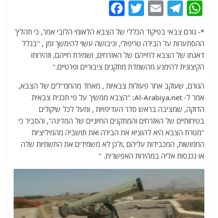
F
T
E
T
W
a
w
m
el
h
*- גורם צבאי בפיקוד הכללי של הצבא הלאומי הלובי אמר, כי תהליך
c
itt
ai
e
at
ההסתערות על הבירה טריפולי, וכיבושה עשוי להימשך זמן , "בגלל
e
er
l
g
s
דאגתו של הצבא לחייהם של האזרחים, ושמירת חייהם, וזהירותו
b
ra
A
הקיצונית להימנע מהשמדת מתקנים ציבוריים ופרטיים."
o
m
p
הגורם, שעוקב אחר פעולות צבאיות , מאחד מהחמ"לים של הצבא,
o
p
אמר ל- Al-Arabiya.net: "הצבא ממשיך על פי תכנית צבאית
הדוקה, שמציבה בראש סדר העדיפויות , ומעל לכל שיקולים
k
בטיחותיים של האזרחים והמתקנים החיוניים של המדינה", והסביר כי
"מטרת הצבא היא להוציא את הבירה ואת תושביה מהמיליציות
החמושות, המכבידות עליהם ,ולכן לא משמידים את התשתיות שלה
או נכנסות אליה במהירות האפשרית. "