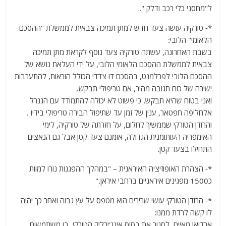
ל"מחסני כלי רכב ודלק ".
*- טורקיה עושה צעד חדש למתן תמיכה צבאית לממשלת "ההסכם
הלאומי" הלובי:
בשבת האחרונה, עשתה טורקיה צעד נוסף לקראת מתן תמיכה
צבאית לממשלת ההסכם הלאומי הלובי, על ידי העלאת נושא של
ההסכם הלובי לפרלמנט, בהסכם דו צדדי הכולל הוראות, להתערבות
ישירה של כוח תגובה מהיר, אם טריפולי תבקש.
ואני בטוח שהיא תבקש, כי פשוט לא יכולה להתמודד עם הגנרל
אלחליפה חפטאר, ענין של זמן עד שתיפול הבירה טריפולי בידיו .
והרודן הטורקי שממשיך לחלום, על חזרתה של טורקיה, לימי
האימפריה העותומנית הגדולה, אומנם צעד קטן אבל גם הנאצים
התחילו בצעד קטן.
*- הצהרת האופוזיציה האיראנית – "במהלך ההפגנות נורו למוות
כ1500 מפגינים איראניים ברחבי איראן."
*- הרודן הטורקי עושי שרירים הוא מטפס על עץ גבוה ואחר כך יהיה
לו קשה לרדת ממנו:
ארדואן מאיים, לסגור את בסיס אינג'ירליק הטורקי, בו משתמשים