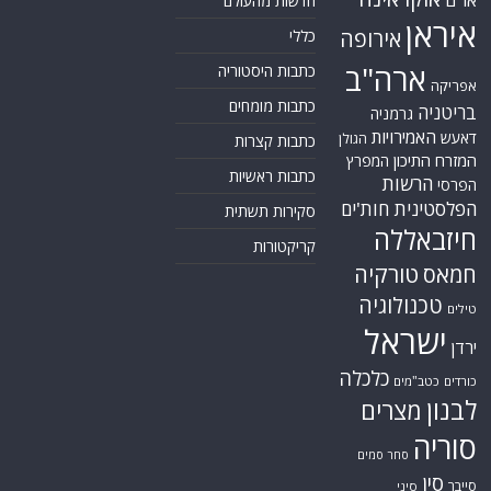
חדשות מהעולם
איראן
אירופה
כללי
ארה"ב
כתבות היסטוריה
אפריקה
כתבות מומחים
בריטניה
גרמניה
האמירויות
דאעש
הגולן
כתבות קצרות
המזרח התיכון
המפרץ
כתבות ראשיות
הרשות
הפרסי
הפלסטינית
חות'ים
סקירות תשתית
חיזבאללה
קריקטורות
טורקיה
חמאס
טכנולוגיה
טילים
ישראל
ירדן
כלכלה
כורדים
כטב"מים
לבנון
מצרים
סוריה
סחר סמים
סין
סייבר
סיני