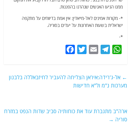
ממנו הגיעו האנשים שנהרגו בהפגנות.
*- מקורות אמינים לאל-מייאדין: אין אמת בדיווחים על מתקפה
ישראלית בשעות האחרונות על יעדים בסוריה.
*-
F
T
E
T
W
a
w
m
el
h
c
itt
ai
e
at
e
er
l
g
s
←
אל-ג'רידה:איראן הצליחה להעביר לחיזבאללה בלבנון
b
ra
A
מערכות נ"מ ול"א חדישות
o
m
p
o
p
ארה"ב מתגברת עוד את כוחותיה סביב שדות הנפט במזרח
k
סוריה
→