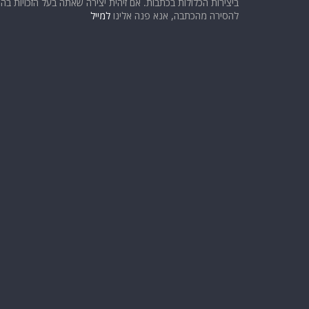
ביצירות הכלולות בכתבות. אם זיהית יצירה שאתה בעל הזכויות בה ו
להסירה מהכתבה, אנא פנה אלינו
למייל