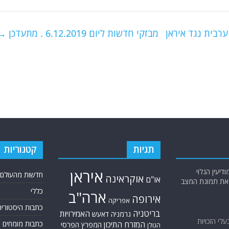
רבית נגד איראן
מבזקי חדשות ליום 6.12.2019 . מתעדכן
→
תגיות
קטגוריות
יעין הגלוי
איראן
חדשות מהעולם
אוקראינה
או"ם
א את תמונת המצב
כללי
ארה"ב
אירופה
אפריקה
כתבות היסטוריה
בריטניה
האמירויות
גרמניה
דאעש
בעלי הזכויות
כתבות מומחים
המזרח התיכון
המפרץ הפרסי
הגולן