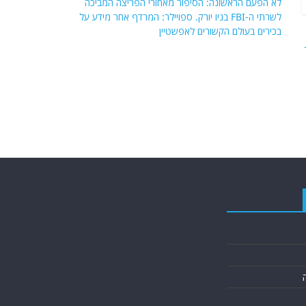
לא הפעם הראשונה: הסיפור מאחורי הפריצה המביכה
לשרתי ה-FBI בניו יורק. ספויילר: המרדף אחר מידע על
בכירים בעולם הקשורים לאפשטיין