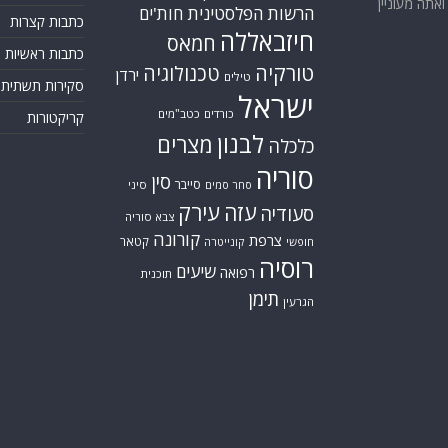
אתה מעוניין
הרשות הפלסטינית
חות'ים
כתבות קצרות
חיזבאללה
חמאס
כתבות ראשיות
טורקיה
טכנולוגיה
ירדן
טילים
סקירות תשתית
ישראל
כורדים
כטב"מים
קריקטורות
לבנון
מצרים
כלכלה
סוריה
סין
סייבר
סיני
סחר סמים
עזה
עירק
סעודיה
צבא סוריה
קורונה
צרפת
קטאר
חופשי
קונייטרה
רוסיה
שיעים
רפואה
תוכנית
תימן
הגרעין