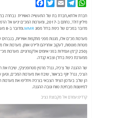
F
T
E
T
W
a
w
m
el
h
c
itt
ai
e
at
מיליון דולר, נחתם ב-2017, ומערכות המכ"ם יגיעו אל הרפובליקה הצ'כית, בחמש השנים הקרובות.
e
er
l
g
s
מדובר במכ"ם של כיפת ברזל מסוג
MMR
.ומדובר ב-8 מערכות.
b
ra
A
o
m
p
o
p
(250 ק"מ) ועמידות בפני איומים אלקטרוניים. מערכות 
ממערכת כיפת ברזל) וצבא קנדה.
k
שר ההגנה של צ'כיה, גנרל מרטין סטרופניצקי, שיבח את 
הצ'כי, גנרל יוזף בצ'אוור, שיבח את מערכות המכ"ם, וטען
למיושנות מבחינת טווח וגובה ההגנה.
קרדיט:עמרם אל מקבוצת נציב