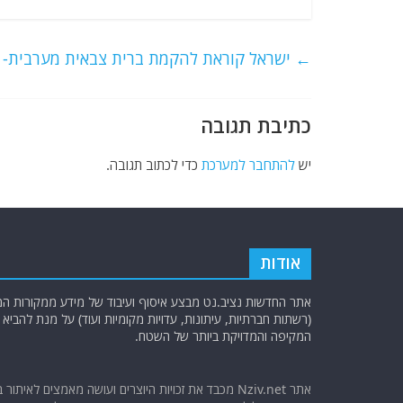
a
w
m
el
h
c
itt
ai
e
at
e
er
l
g
s
←
ישראל קוראת להקמת ברית צבאית מערבית- ע
b
ra
A
o
m
p
כתיבת תגובה
o
p
k
יש
להתחבר למערכת
כדי לכתוב תגובה.
אודות
אתר החדשות נציב.נט מבצע איסוף ועיבוד של מידע ממקורות המוד
(רשתות חברתיות, עיתונות, עדויות מקומיות ועוד) על מנת להבי
המקיפה והמדויקת ביותר של השטח.
אתר Nziv.net מכבד את זכויות היוצרים ועושה מאמצים לאיתור 