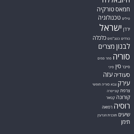
טורקיה
חמאס
טכנולוגיה
טילים
ישראל
ירדן
כלכלה
כורדים
כטב"מים
לבנון
מצרים
סוריה
סחר סמים
סין
סייבר
סיני
עזה
סעודיה
עירק
צבא סוריה חופשי
צרפת
קונייטרה
קורונה
קטאר
רוסיה
רפואה
שיעים
תוכנית הגרעין
תימן