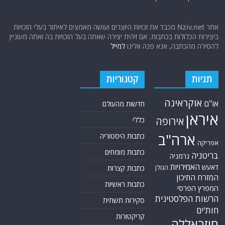
אתר Nziv.net מכבד את זכויות היוצרים ועושה מאמצים לאיתור בעלי הזכויות
ביצירות הכלולות בכתבות. אם זיהית יצירה שאתה בעל הזכויות בה ואתה מעוניין
להסירה מהכתבה, אנא פנה אלינו
למייל
תגיות
קטגוריות
אוקראינה
או"ם
חדשות מהעולם
איראן
אירופה
כללי
ארה"ב
כתבות היסטוריה
אפריקה
כתבות מומחים
בריטניה
גרמניה
האמירויות
דאעש
הגולן
כתבות קצרות
המזרח התיכון
כתבות ראשיות
המפרץ הפרסי
הרשות הפלסטינית
סקירות תשתית
חות'ים
קריקטורות
חיזבאללה