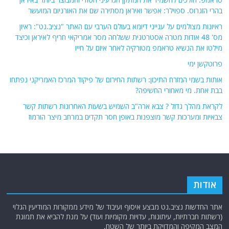
בהרי הזגרוס. ספוילר: אפשר ואיראן מסתירה שם את האורניום המועשר
ראיונות מצולמים על ענייני דיומא בעולם הערבי עם האתר "נציב.נט": ראיון
מס' 48 אודות מטרה אסטרטגית ששלחה מסר אמריקאי חריף לאיראן וכיצד
מילטו את הנשיא טראמפ מטורקיה לאחר איום על חייו
פרוטקשן ימי
אותות בשמי המזרח התיכון: רשתות החירום של פיקוד המרכז האמריקני נפתחו
בבת אחת. מי מאחורי החשיפה?
לקראת מהלך גדול ? צבא ארה"ב השמיש בשעות האחרונות רשתות קשר
צבאיות ומערכות קשר מוצפנות באופן חסר תקדים במרחב מיצר הורמוז
אודות
אתר החדשות נציב.נט מבצע איסוף ועיבוד של מידע ממקורות המודיעין הגלוי
(רשתות חברתיות, עיתונות, עדויות מקומיות ועוד) על מנת להביא את תמונת
המצב המקיפה והמדויקת ביותר של השטח.