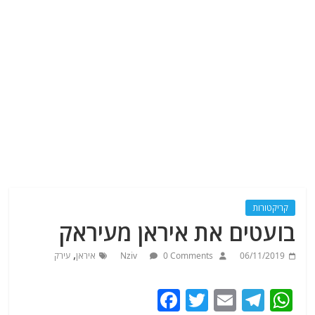
קריקטורות
בועטים את איראן מעיראק
,
06/11/2019
0 Comments
Nziv
איראן
עירק
F
T
E
T
W