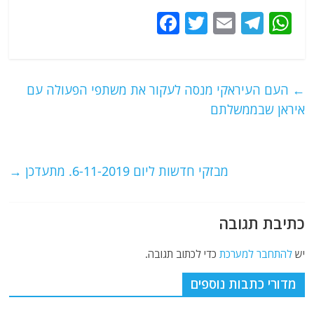
F
T
E
T
W
a
w
m
el
h
c
itt
ai
e
at
e
er
l
g
s
←
העם העיראקי מנסה לעקור את משתפי הפעולה עם
b
ra
A
איראן שבממשלתם
o
m
p
o
p
מבזקי חדשות ליום 6-11-2019. מתעדכן
→
k
כתיבת תגובה
יש
להתחבר למערכת
כדי לכתוב תגובה.
מדורי כתבות נוספים