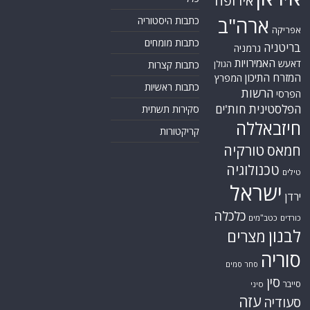
אירופה
ארה"ב
כתבות היסטוריה
אפריקה
כתבות מומחים
בריטניה
גרמניה
האמירויות
דאעש
הגולן
כתבות קצרות
המזרח התיכון
המפרץ
כתבות ראשיות
הרשות
הפרסי
הפלסטינית
חות'ים
סקירות תשתית
חיזבאללה
קריקטורות
טורקיה
חמאס
טכנולוגיה
טילים
ישראל
ירדן
כלכלה
כורדים
כטב"מים
לבנון
מצרים
סוריה
סחר סמים
סין
סייבר
סיני
עזה
סעודיה