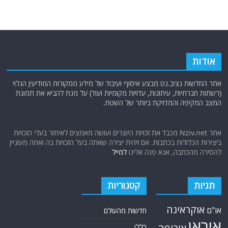
אודות
אתר החדשות נציב.נט מבצע איסוף ועיבוד של מידע ממקורות המודיעין הגלוי
(רשתות חברתיות, עיתונות, עדויות מקומיות ועוד) על מנת להביא את תמונת
המצב המקיפה והמדויקת ביותר של השטח.
אתר Nziv.net מכבד את זכויות היוצרים ועושה מאמצים לאיתור בעלי הזכויות
ביצירות הכלולות בכתבות. אם זיהית יצירה שאתה בעל הזכויות בה ואתה מעוניין
להסירה מהכתבה, אנא פנה אלינו
למייל
תגיות
קטגוריות
אוקראינה
או"ם
חדשות מהעולם
איראן
כללי