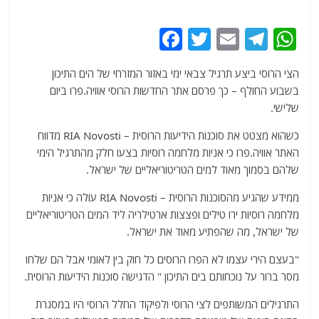
F
T
E
T
W
a
w
m
el
h
הצי הרוסי ביצע תרגיל צבאי ימי באזור המזרחי של הים התיכון
c
itt
ai
e
at
בשבוע החולף – כך פרסם אתר החדשות הרוסי אוויה.פרו ביום
e
er
l
g
s
שלישי.
b
ra
A
כשהוא מצטט את סוכנות הידיעות הרוסית – RIA Novosti מדווח
o
m
p
האתר אוויה.פרו כי אניות מלחמה רוסיות בצעו חלק מהתרגיל הימי
o
p
שלהם בסמוך מאוד למים הטריטוריאליים של ישראל.
k
ממידע שהגיע מהסוכנות הרוסית – RIA Novosti עולה כי אניות
מלחמה רוסיות ירו טילים ופצצות ארטילריה ליד המים הטריטוריאליים
של ישראל, מה שהפתיע מאוד את ישראל.
"בעצם הירי עצמו לא הפרו הרוסים כל חוק בין לאומי אבל הם שלחו
מסר ברור על נוכחותם בים התיכון " הדגישה סוכנות הידיעות הרוסית.
התרגילים המשותפים לצי הרוסי ולפיקוד החלל הרוסי היו במסגרת