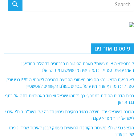
פוסטים אחרונים
קונספירציה או מציאות? סערת הפיטורים הנרחבים בקהילת המודיעין
האמריקאית. ספויילר: תמיד יהיה מי שיאשים את ישראל!
לא הפעם הראשונה: הסיפור מאחורי הפריצה המביכה לשרתי ה-FBI בניו יורק.
ספויילר: המרדף אחר מידע על בכירים בעולם הקשורים לאפשטיין
ברית הדמים הסודית במפרץ: כך נלחמו ישראל ואיחוד האמירויות כתף אל כתף
נגד איראן
מבוכה בישראל: ירדן חיבלה במזיד בחקירת ניסיון חדירה של כשב"מ חות'י-אירני
לישראל דרך מפרץ עקבה
מבצע נבי שית': פשיטת הקומנדו החשאית בעומק לבנון לאיתור שרידי גופתו
של רון ארד