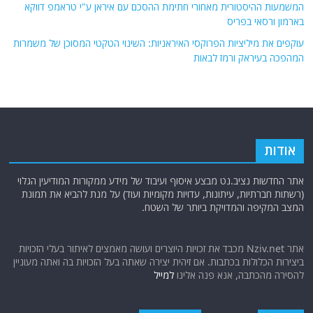
המשמעות ההיסטורית מאחורי חתימת ההסכם עם איראן ע"י טראמפ דווקא
בארמון ורסאי בפריס
עוקפים את מיליציות הפרוקסי האיראניות: השינוי הטקטי המסוכן של משמרות
המהפכה בעיראק ורמז לבאות
אודות
אתר החדשות נציב.נט מבצע איסוף ועיבוד של מידע ממקורות המודיעין הגלוי
(רשתות חברתיות, עיתונות, עדויות מקומיות ועוד) על מנת להביא את תמונת
המצב המקיפה והמדויקת ביותר של השטח.
אתר Nziv.net מכבד את זכויות היוצרים ועושה מאמצים לאיתור בעלי הזכויות
ביצירות הכלולות בכתבות. אם זיהית יצירה שאתה בעל הזכויות בה ואתה מעוניין
להסירה מהכתבה, אנא פנה אלינו
למייל