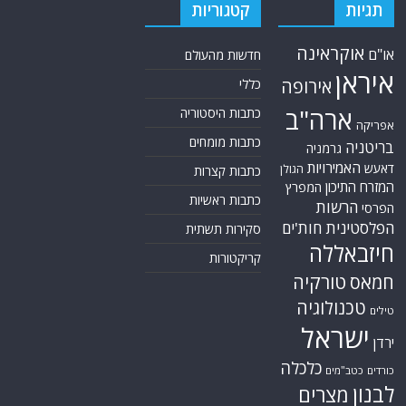
תגיות
קטגוריות
אוקראינה
או"ם
חדשות מהעולם
איראן
אירופה
כללי
ארה"ב
כתבות היסטוריה
אפריקה
כתבות מומחים
בריטניה
גרמניה
האמירויות
דאעש
הגולן
כתבות קצרות
המזרח התיכון
המפרץ
כתבות ראשיות
הרשות
הפרסי
הפלסטינית
חות'ים
סקירות תשתית
חיזבאללה
קריקטורות
טורקיה
חמאס
טכנולוגיה
טילים
ישראל
ירדן
כלכלה
כורדים
כטב"מים
לבנון
מצרים