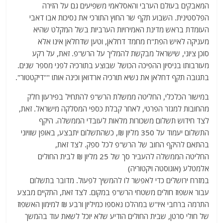
המאבקים בעולם הערבי והאסלאמי משפיעים גם על הזירה
הפלסטינית. השבוע תקף שר החוץ התורכי את נסיכות אבו דאבי
העומדת בראש מדינת האמירויות הערביות בשל המקלט שהיא
מעניקה לאיש הפת"ח מחמד דחלאן, וטען שדחלאן אינו אלא
סוכן ציוני, שישראל מבקשת להמליך על הרש"פ. זאת, על רקע
מעורבותו בניסיון ההפיכה הכושל שבוצע בתורכיה לפני מספר שנים.
בתגובה תקף דחלאן את נשיא תורכיה ארדואן וכינה אותו ""דיקטטור".
במישור הכלכלי, החליטה ממשלת הרש"פ להתחיל בפירעון חלק
מהחובות למגזר הפרטי, לאחר קבלת כספי המסלקה מישראל. זאת,
לצד חידוש תשלום משכורות מלאות לעובדי הממשלה. היקף
התשלום יעמוד על 350 מליון ₪, כשהתשלום יתבצע, באופן שוויוני
בהתאם להיקף החוב של הרש"פ לכל ספק. לצד זאת,
החליטה הממשלה להעביר סך של 25 מליון ₪ לבית החולים
אלמטלע (אוגוסטה ויקטוריה)
במזרח ירושלים כדי לאפשר לו להמשיך לפעול. מדובר בתשלום
עבור אשפוז חולים משטחי הרש"פ במקום. לצד זאת, התקיים מבצע
התרמה ברחבי איו"ש במהלכו נאספו כמיליון ורבע ₪ למימון האשפוז
של חולי סרטן, שבית החולים הודיע שלא יוכל לשאת עוד בהמשך