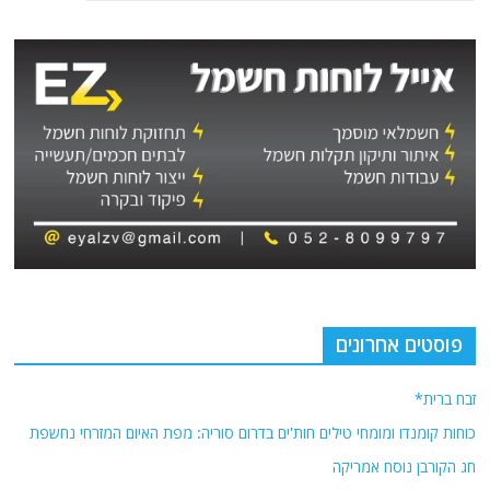
פוסטים אחרונים
זבח ברית*
כוחות קומנדו ומומחי טילים חות'ים בדרום סוריה: מפת האיום המזרחי נחשפת
חג הקורבן נוסח אמריקה