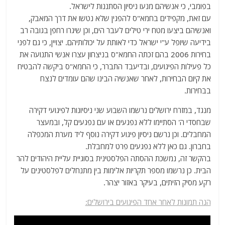
בפומבי, כי אנשיהם מנעו ניסיון הסתננות לישראל.
עם זאת, מקפידים בחמא"ס להפגין שלא נטשו את דרך המאבק,
ואנשיהם ביצעו מטח ירי טילים לעבר הים, וכן שיגרו רחפן בגובה רב
בידיעה שיופל ע"י ישראל כדי לאותת על יכולותיהם. יצויין, כי גם לפני
בחירות 2006 בהם זכתה החמא"ס בניצחון עצרו אנשי התנועה את
כל פעילות הפיגועים, ובדיעבד התברר, כי החמא"ס ביקשה להבטיח
את קיום הבחירות, לאחר שאנשיה הבינו שהם עומדים לנצח
בבחירות.
מנגד, במזרח ירושלים נרשמו השבוע שני ניסיונות לפיגועי דקירה
שבחסדי ה' הסתיימו ללא נפגעים או עם נפגעים קל, ובמעצר
המחבלים. וכן נרשם ניסיון פיגוע דקירה נוסף ליד מערת המכפלה
בחברון. גם כאן ללא נפגעים פרט למחבלת.
בהקשר זה, נמשכת ההסתה הפלסטינית בסוגיית עליית היהודים להר
הבית. כן נרשמו מספר תקריות אלימות בין מתנחלים לפלסטינים על
רקע מסיק הזיתים, בעיקר באזור יצהר.
הנה תמונות לאחר אחד הפיגועים בירושלים: