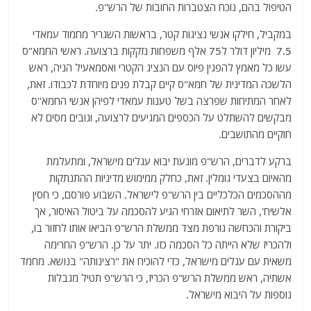
הטיפול בהם, נוכח הצטברות החובות של הרש"פ.
במקביל, חילקו אנשי נציגות קטר, בראשות השגריר מחמוד עמאדי
7.5 מיליון דולר ל75 אלף משפחות נזקקות ברצועה. ראשי החמא"ס
עשו כל מאמץ להפגין פיוס עם הנציג הקטרי ואסמאעיל הניה, ראש
הלשכה המדינית של חמא"ס קיים קבלת פנים מיוחדת לכבודו. זאת,
לאחר המתיחות שפרצה בשל טענות עמאדי לפיהן אנשי החמא"ס
מבקשים להשתלט על הכספים המגיעים לרצועה, וגובים מסים לא
חוקיים מהתושבים.
ברקע לדברים, הרש"פ מונעת יבוא עגלים מישראל, ומתעלמת
מהאיום בצעדי גומלין. זאת, כחלק ממימוש מדיניות ההתנתקות
מההסכמים הכלכליים בין הרש"פ לישראל. השבוע פורסם, כי חסין
אלשיח', השר לתיאום אזרחי הגיע להסכמה על ביטול האיסור, אך
ביקורת והכחשה גורפת מצד ממשלת הרש"פ הביאו אותו לחזור בו,
ולהכריז שלא הייתה כל הסכמה כזו. יתר על כן. הרש"פ החרימה
משאית עם עגלים מישראל, כדי להוכיח את "רצינותה" בנושא. מחמד
אשתיה, ראש ממשלת הרש"פ הכריז, כי הרש"פ תטיל מגבלות
נוספות על היבוא מישראל.