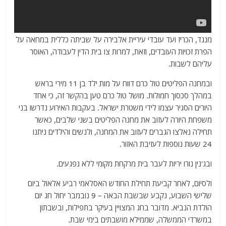
מנגד, הכריז ועד עובדי עיריית אלבירה על שביתה כללית במחאה על
הפרת זכויות העובדים, וזאת, למרות צו בית הדין לעבודה, האוסר
עליהם לשבות.
ובמחנה הפליטים טול כרם דווח על מות ילד בן 11 מירי בראש
במהלך סכסוך חמולות. מושל טול כרם טען בהקשר זה, כי אחד
היורים הסגיר עצמו לידי משטרת ישראל. בעקבות האירוע נדרשו בני
משפחת היורה לעזוב את מחנה הפליטים בשני שלבים, כאשר
תחילה נאלצו הגברים לעזוב את המחנה, ולנשים והילדים ניתנו
24 שעות נוספות לעזיבת האזור.
ובג'נין נורו יריות לעבר בית מרקחת מקומי ללא נפגעים.
ולסיום, לאחר קביעת תחילת החודש האסלאמי רביע אלאול ביום
שלישי השבוע, נקבע שבשבת הבאה – 9 נובמבר יחול חג יום
הולדת הנביא. מדובר בחג המצויין בעיקר בתפילות, ובשבתון
במשרדי הממשלה, שממילא מושבתים בימי שבת.