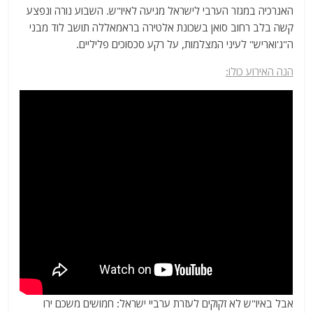
האנרכיה במגזר הערבי לישראל מגיעה לאיו"ש. השבוע נורה ונפצע
קשה בלב רחוב סואן בשכונת אלטירה בראמאללה תושב לוד מבני
ה"ג'ואריש" לעיני המצלמות, על רקע סכסוכים פליליים.
הנה האירוע כולו:
אבל באיו"ש לא זקוקים לעזרת ערביי ישראל: חמושים משכם ירו