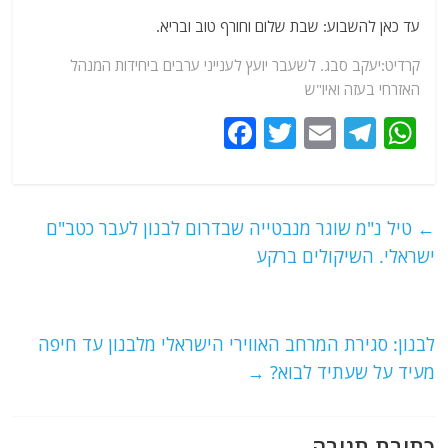
עד כאן להשבוע: שבת שלום וחורף טוב ובריא.
קרדיט:יעקב סבג. לשעבר יועץ לענייני ערבים ביחידות המנהל
האזרחי בעזה ואיו"ש
F
T
E
T
W
a
w
m
el
h
c
itt
ai
e
at
e
er
l
g
s
←
טיל נ"מ שוגר מנבטייה שבדרום לבנון לעבר כטב"ם
b
ra
A
ישראלי. השיקולים ברקע
o
m
p
o
p
לבנון: סגירת המרחב האווירי הישראלי מלבנון עד חיפה
k
מעיד על שעתיד לבוא?
→
כתיבת תגובה