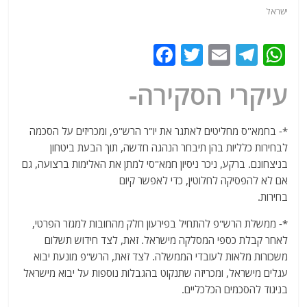
ישראל
F
T
E
T
W
a
w
m
el
h
עיקרי הסקירה-
c
itt
ai
e
at
e
er
l
g
s
*- בחמא"ס מחליטים לאתגר את יו"ר הרש"פ, ומכריזים על הסכמה
b
ra
A
לבחירות כלליות בהן תיבחר הנהגה חדשה, תוך הבעת ביטחון
o
m
p
בניצחונם. ברקע, ניכר ניסיון חמא"סי למתן את האלימות ברצועה, גם
o
p
אם לא להפסיקה לחלוטין, כדי לאפשר קיום
בחירות.
k
*- ממשלת הרש"פ להתחיל בפירעון חלק מהחובות למגזר הפרטי,
לאחר קבלת כספי המסלקה מישראל. זאת, לצד חידוש תשלום
משכורות מלאות לעובדי הממשלה. לצד זאת, הרש"פ מונעת יבוא
עגלים מישראל, ומכריזה שתנקוט בהגבלות נוספות על יבוא מישראל
בניגוד להסכמים הכלכליים.