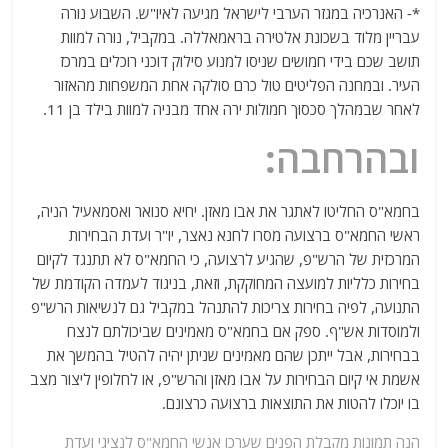
*- האנרכיה במגזר הערבי לישראל מגיעה לאיו"ש. השבוע נורה
עבריין מלוד בשכונת אלטירה בראמאללה. במקביל, נורה למוות
תושב שכם בידי חמושים שניסו למנוע סילוק דוכני רוכלים במרכז
העיר. ובמחנה הפליטים טול כרם סולקה אחת המשפחות מהאזור
לאחר שבמהלך סכסוך חמולות ירה אחד מבניה למוות בילד בן 11.
ובהרחבה:
בחמא"ס החליטו לאתגר את אבו מאזן. יחיא סנואר ואסמאעיל הניה,
ראשי החמא"ס ברצועה מסרו לחנא נאצר, יו"ר ועדת הבחירות
המרכזית של הרש"פ, שהגיע לרצועה, כי החמא"ס לא תתנגד לקיום
בחירות כלליות למועצה המחוקקת, וזאת, בניגוד לעמדה הקודמת של
התנועה, לפיה בחירות צריכות להתנהל במקביל גם לנשיאות הרש"פ
ולמוסדות אש"ף. ספק אם בחמא"ס מאמינים שביכולתם לנצח
בבחירות, אבל ייתכן שהם מאמינים שניתן יהיה להטיל בהמשך את
אשמת אי קיום הבחירות על אבו מאזן והרש"פ, או לחלופין ליצור מצב
בו יוכלו להטות את התוצאות ברצועה כרצונם.
הנה תמונות מקבלת הפנים שערכו אנשי החמא"ס לנציגי ועדת