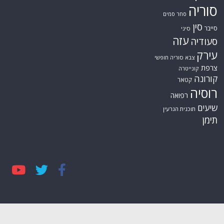
סוריה
סחר סמים
סין
סייבר
סיני
עזה
סעודיה
עירק
צבא סוריה חופשי
צרפת
קונייטרה
קורונה
קטאר
רוסיה
רפואה
שיעים
תוכנית הגרעין
תימן