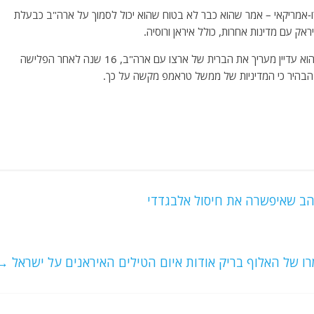
ו-אמריקאי – אמר שהוא כבר לא בטוח שהוא יכול לסמוך על ארה"ב כבעלת
אק עם מדינות אחרות, כולל איראן ורוסיה.
בראיון גלוי להפליא עם "Axios on HBO", אמר סאלח שהוא עדיין מעריך את הברית של ארצו עם ארה"ב, 16 שנה לאחר הפלישה
 הבהיר כי המדיניות של ממשל טראמפ מקשה על כך.
ב שאיפשרה את חיסול אלבגדדי
ו של האלוף בריק אודות איום הטילים האיראנים על ישראל
→