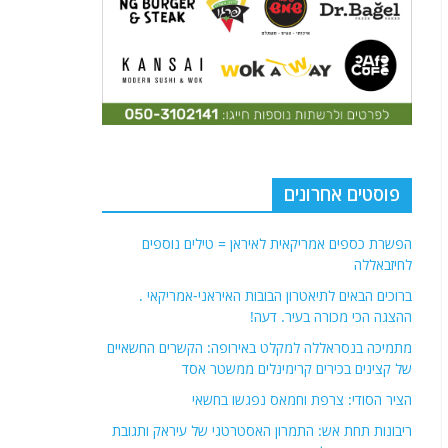
פוסטים אחרונים
הפשרת כספים אמריקאית לאיראן = טילים נוספים
לחיזבאללה
ברוכים הבאים לתיאטרון הבובות האיראני-אמריקאי .
ההצגה הכי מכורה בעיר. דעה!
מתמיכה בנסראללה למקלט באירופה: הקשרים החשאיים
של קצינים בכירים קרימינלים ממשטר אסד
הציר הסודי: צרפת וחמאס נפגשו בחשאי
ריבונות תחת אש: התמרון האסטרטגי של עיראק ותגובת