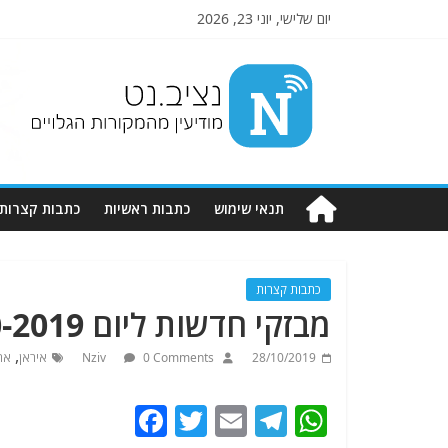
יום שלישי, יוני 23, 2026
Nziv.net
מודיעין
מהמקורות
הגלויים
תנאי שימוש
כתבות ראשיות
כתבות קצרות
כתבות קצרות
מבזקי חדשות ליום 28-10-2019. מתעדכן
,
28/10/2019
0 Comments
Nziv
איראן
אר
F
T
E
T
W