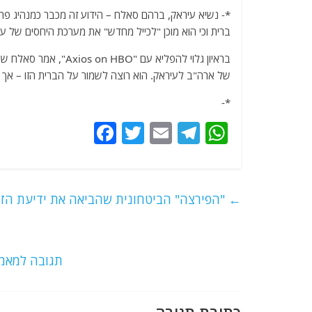
*- נשיא עיראק, ברהם סאלח – הידוע זה מכבר כמנהיג פר
ברית וכי הוא מוכן "לכייל מחדש" את מערכת היחסים של עיר
של ארה"ב לעיראק. הוא רוצה לשמור על הברית הזו – אך
*-
F
T
E
T
W
a
w
m
el
h
c
itt
ai
e
at
e
er
l
g
s
←
"הפירצה" הביטחונית שהביאה את ידיעת הזה
b
ra
A
o
m
p
o
p
תגובה למאמר
k