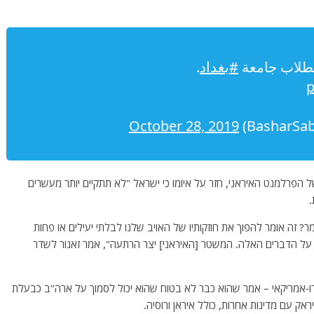
لطلاب جامعة
#بغداد
.
p
October 28, 2019
ץ של הפרלמנט האיראני, חזר על איומו כי ישראל "לא תתקיים יותר מעשרים
.
זה אומר להפוך את חוזקותיו של האויב שלנו לבלתי יעילים או פחות
על הדברים האלה. המשטר [האיראני] יצר הרתעה", אמר זאנור לשדר
רו-אמריקאי – אמר שהוא כבר לא בטוח שהוא יכול לסמוך על ארה"ב כבעלת
אק עם מדינות אחרות, כולל איראן ורוסיה.