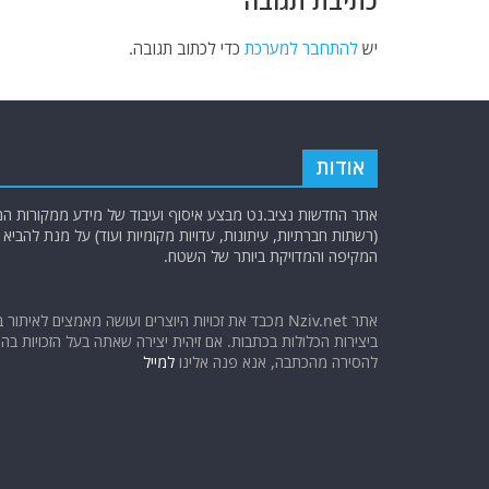
כתיבת תגובה
יש
להתחבר למערכת
כדי לכתוב תגובה.
אודות
אתר החדשות נציב.נט מבצע איסוף ועיבוד של מידע ממקורות המוד
(רשתות חברתיות, עיתונות, עדויות מקומיות ועוד) על מנת להבי
המקיפה והמדויקת ביותר של השטח.
אתר Nziv.net מכבד את זכויות היוצרים ועושה מאמצים לאיתור 
ביצירות הכלולות בכתבות. אם זיהית יצירה שאתה בעל הזכויות בה ו
להסירה מהכתבה, אנא פנה אלינו
למייל