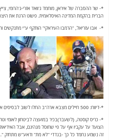
*- שר ההסברה של איראן, מוחמד ג'וואד אזרי-ג'הרומי, צייץ
הברית בהקמת המדינה האיסלאמית. פשוט הרגת את היצור של
*- אבו עזריאל, "הרמבו העיראקי" הותקף ע"י מתנקשים ו
*-דיווח: 500 חיילים מצבא ארה"ב החלו לשוב לבסיסים אותם נטשו בעקבות תחילת המבצע של טורקיה בצפון סוריה.
*- כריס קוסטה, (לשעבר)בכיר במועצה לביטחון לאומי וטר
הצועד על עקביו אף על פי שחוסל מנהיגם, אבל האידיאולו
זה נשמע נחמד כל כך -בגדדי "לא מת" ודאע"ש מתחזק ".