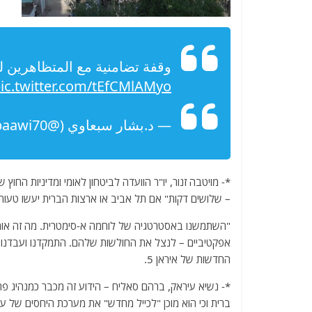
وقفة تضامنية مع المتظاهرين 
ic.twitter.com/tEfCMlAMyo
— د.بشار سبعاوي (@BasharSabaawi70)
*- מויטבה זנור, יו"ר הוועדה לביטחון לאומי ומדיניות החו
– שלושים דקות" אם תל אביב או ארצות הברית יעשו טעות
"השתמשנו באסטרטגיה של לוחמה א-סימטרית. מה זה אומר? 
אפקטיביים – לנצל את החולשות שלהם. התמקדנו ועבדנו 
החדשות של איראן 5.
*- נשיא עיראק, ברהם סאליח – הידוע זה מכבר כמנהיג פ
ברית וכי הוא מוכן "לכייל מחדש" את מערכת היחסים של עיר