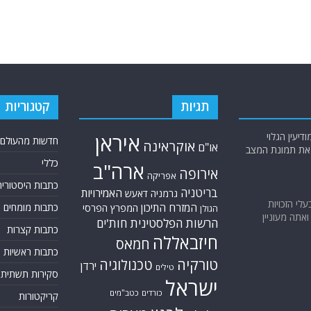
תגיות
קטגוריות
יעין הגלוי
איראן
חדשות מהעולם
אוקראינה
או"ם
א את תמונת המצב
כללי
ארה"ב
אירופה
אפריקה
כתבות היסטוריה
בריטניה
האמירויות
גרמניה
דאעש
בעלי הזכויות
המזרח התיכון
כתבות מומחים
המפרץ הפרסי
הגולן
אתה מעוניין
הרשות הפלסטינית
חות'ים
כתבות קצרות
חיזבאללה
חמאס
כתבות ראשיות
טורקיה
טכנולוגיה
ירדן
טילים
סקירות תשתית
ישראל
כורדים
כטב"מים
קריקטורות