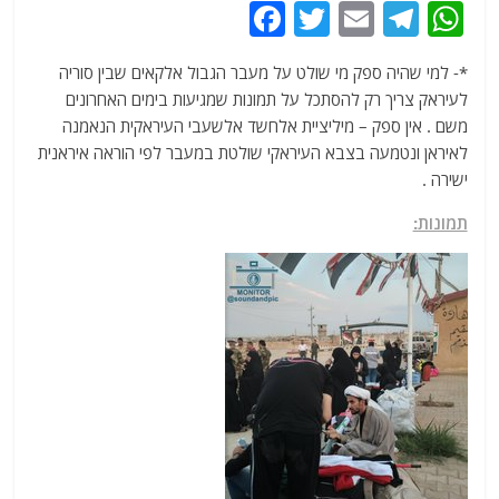
F
T
E
T
W
a
w
m
el
h
*- למי שהיה ספק מי שולט על מעבר הגבול אלקאים שבין סוריה
c
itt
ai
e
at
לעיראק צריך רק להסתכל על תמונות שמגיעות בימים האחרונים
e
er
l
g
s
משם . אין ספק – מיליציית אלחשד אלשעבי העיראקית הנאמנה
b
ra
A
לאיראן ונטמעה בצבא העיראקי שולטת במעבר לפי הוראה איראנית
ישירה .
o
m
p
o
p
תמונות:
k