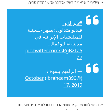
*- מיליציות איראניות בעיר אלבוכמאל שבמזרח סוריה:
#ديرالزور
فيديو متداول :يظهر حسينية
للميليشيات الإيرانية في
مدينة
#البوكمال
.
pic.twitter.com/sPgBz1a5
a7
— إبراهيم يسوف
October
(@ibraheem890)
17, 2019
*- ב-16 לחודש תקפו מטוסי הברית בהובלת ארה"ב מפקדות