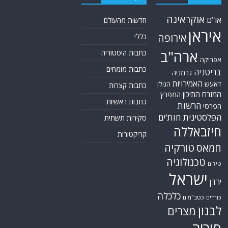
אתר Nziv.net מכבד את זכויות היוצרים ועושה מאמצים לאיתור בעלי הזכויות
ביצירות הכלולות בכתבות. אם זיהית יצירה שאתה בעל הזכויות בה ואתה מעוניין
להסירה מהכתבה, אנא פנה אלינו
למייל
תגיות
קטגוריות
אוקראינה
או"ם
חדשות מהעולם
איראן
אירופה
כללי
ארה"ב
כתבות היסטוריה
אפריקה
כתבות מומחים
בריטניה
גרמניה
האמירויות
דאעש
הגולן
כתבות קצרות
המזרח התיכון
המפרץ
כתבות ראשיות
הרשות
הפרסי
הפלסטינית
חות'ים
סקירות תשתית
חיזבאללה
קריקטורות