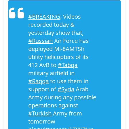
#BREAKING
: Videos
recorded today &
yesterday show that,
#Russian
Air Force has
deployed Mi-8AMTSh
utility helicopters of its
412 AvB to
#Tabqa
military airfield in
#Raqqa
to use them in
support of
#Syria
Arab
Army during any possible
operations against
#Turkish
Army from
tomorrow