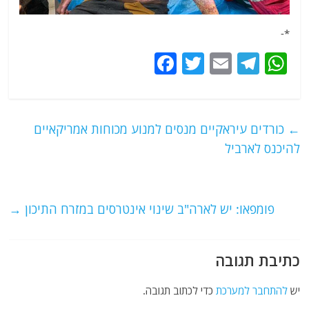
*-
F
T
E
T
W
a
w
m
el
h
c
itt
ai
e
at
e
er
l
g
s
←
כורדים עיראקיים מנסים למנוע מכוחות אמריקאיים
b
ra
A
להיכנס לארביל
o
m
p
o
p
פומפאו: יש לארה"ב שינוי אינטרסים במזרח התיכון
→
k
כתיבת תגובה
יש
להתחבר למערכת
כדי לכתוב תגובה.