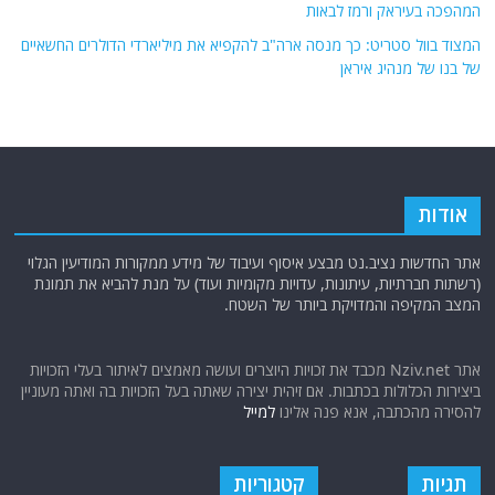
כוחות קומנדו ומומחי טילים חות'ים בדרום סוריה: מפת האיום המזרחי נחשפת
חג הקורבן נוסח אמריקה
המשמעות ההיסטורית מאחורי חתימת ההסכם עם איראן ע"י טראמפ דווקא
בארמון ורסאי בפריס
עוקפים את מיליציות הפרוקסי האיראניות: השינוי הטקטי המסוכן של משמרות
המהפכה בעיראק ורמז לבאות
המצוד בוול סטריט: כך מנסה ארה"ב להקפיא את מיליארדי הדולרים החשאיים
של בנו של מנהיג איראן
אודות
אתר החדשות נציב.נט מבצע איסוף ועיבוד של מידע ממקורות המודיעין הגלוי
(רשתות חברתיות, עיתונות, עדויות מקומיות ועוד) על מנת להביא את תמונת
המצב המקיפה והמדויקת ביותר של השטח.