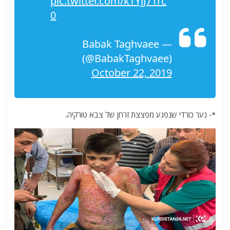
pic.twitter.com/kTYJJ71rc
0
— Babak Taghvaee
(@BabakTaghvaee)
October 22, 2019
*- נער כורדי שנפגע מפצצת זרחן של צבא טורקיה.