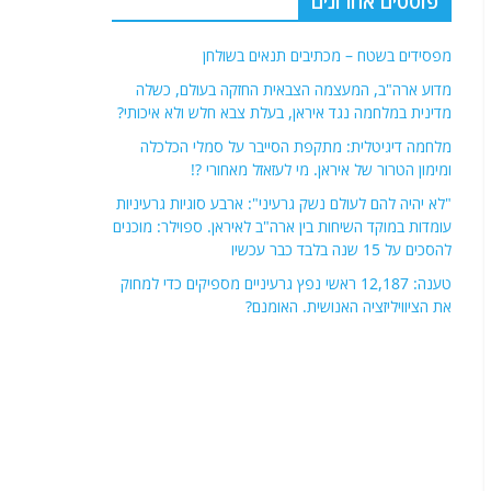
פוסטים אחרונים
מפסידים בשטח – מכתיבים תנאים בשולחן
מדוע ארה"ב, המעצמה הצבאית החזקה בעולם, כשלה
מדינית במלחמה נגד איראן, בעלת צבא חלש ולא איכותי?
מלחמה דיגיטלית: מתקפת הסייבר על סמלי הכלכלה
ומימון הטרור של איראן. מי לעזאזל מאחורי ?!
"לא יהיה להם לעולם נשק גרעיני": ארבע סוגיות גרעיניות
עומדות במוקד השיחות בין ארה"ב לאיראן. ספוילר: מוכנים
להסכים על 15 שנה בלבד כבר עכשיו
טענה: 12,187 ראשי נפץ גרעיניים מספיקים כדי למחוק
את הציוויליזציה האנושית. האומנם?