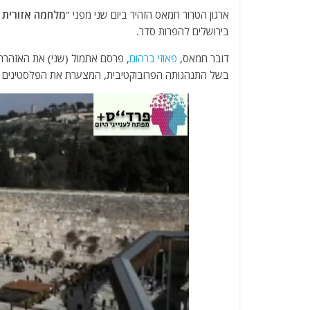
a
w
m
el
h
ארגון הטרור חמאס הזהיר ביום שני מפני "
מלחמה אזורית 
c
itt
ai
e
at
בירושלים להפרות סדר.
e
er
l
g
s
דובר חמאס,
פאוזי ברהום
, פרסם אתמול (שני) את האזהרה
b
ra
A
בשל התנהגותה הפרובוקטיבית, המצערת את הפלסטינים
o
m
p
o
p
k