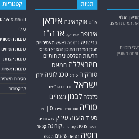
תגיות
קטגוריות
יעין הגלוי
איראן
חדשות מהעולם
אוקראינה
או"ם
א את תמונת המצב
כללי
ארה"ב
אירופה
אפריקה
כתבות היסטוריה
בריטניה
האמירויות
גרמניה
דאעש
בעלי הזכויות
המזרח התיכון
כתבות מומחים
המפרץ הפרסי
הגולן
אתה מעוניין
הרשות הפלסטינית
חות'ים
כתבות קצרות
חיזבאללה
חמאס
כתבות ראשיות
טורקיה
טכנולוגיה
ירדן
טילים
סקירות תשתית
ישראל
כורדים
כטב"מים
קריקטורות
לבנון
מצרים
כלכלה
סוריה
סין
סייבר
סיני
סחר סמים
עזה
עירק
סעודיה
צבא סוריה
קורונה
צרפת
קטאר
חופשי
קונייטרה
רוסיה
שיעים
רפואה
תוכנית