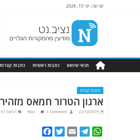
יום שני, יוני 15, 2026
Nziv.net
מודיעין
מהמקורות
הגלויים
תנאי שימוש
כתבות ראשיות
כתבות קצרות
כתבות קצרות
ארגון הטרור חמאס מזהיר 
22/10/2019
1 Comment
Nziv
הרשות הפל
F
T
E
T
W