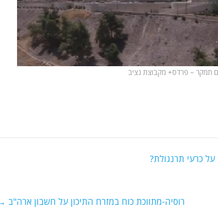
ם תמקר –
פרדס+
מקבוצת נציב
על כרעי תרנגולת?
רוסיה-מתווכת כוח במזרח התיכון על חשבון ארה"ב
→