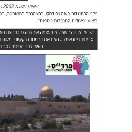
האיום משנת 2008 הפך גדול יותר או קטן יותר לדעתכם?
פלגי ההתנגדות בעזה גם דחקו, בהצהרתם המשותפת, בפל
ביצוע "
פעולות התנגדות נוספות
".
ישראל צריכה לשאול את עצמה איך קרה כי במרוצת השני
סבירות דיי ודאית?… האם ארגון הטרור ה"קיקיוני" מעזה 
באיום לפני הפיכתו לסכנת