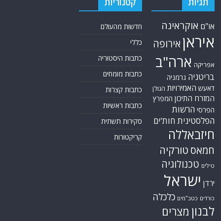
תגיות
קטגוריות
אוקראינה
או"ם
חדשות מהעולם
איראן
אירופה
כללי
ארה"ב
כתבות היסטוריה
אפריקה
כתבות מומחים
בריטניה
גרמניה
האמירויות
דאעש
הגולן
כתבות קצרות
המזרח התיכון
המפרץ
כתבות ראשיות
הרשות
הפרסי
הפלסטינית
חות'ים
סקירות תשתית
חיזבאללה
קריקטורות
טורקיה
חמאס
טכנולוגיה
טילים
ישראל
ירדן
כלכלה
כורדים
כטב"מים
לבנון
מצרים