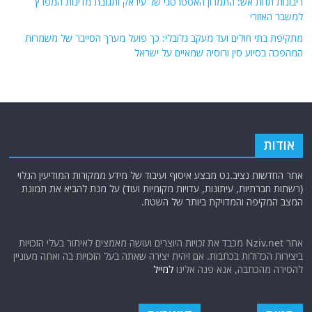
ריבונות תחת אש: התמרון האסטרטגי של עיראק ותגובת מדינות המפרץ
למשבר האזורי
מתקיפת בתי חולים ועד מעקב גלובלי: כך פועל מערך הסייבר של משמרות
המהפכה בסיוע סין ורוסיה שמאיים על ישראל
אודות
אתר החדשות נציב.נט מבצע איסוף ועיבוד של מידע ממקורות המודיעין הגלוי
(רשתות חברתיות, עיתונות, עדויות מקומיות ועוד) על מנת להביא את תמונת
המצב המקיפה והמדויקת ביותר של השטח.
אתר Nziv.net מכבד את זכויות היוצרים ועושה מאמצים לאיתור בעלי הזכויות
ביצירות הכלולות בכתבות. אם זיהית יצירה שאתה בעל הזכויות בה ואתה מעוניין
להסירה מהכתבה, אנא פנה אלינו
למייל