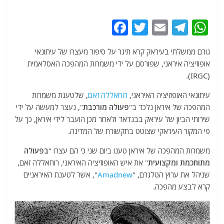
F
T
E
T
W
a
w
m
el
h
גורם ממשלתי בעיראק קרא תיגר על סיפור מעצרו של עיתונאי
c
itt
ai
e
at
אופוזיציה איראני, שפורסם על ידי משמרות המהפכה האסלאמית
e
er
l
g
s
(IRGC).
b
ra
A
עיתונאי האופוזיציה האיראני,
רוחאללה זאם
, שלטענת משמרות
o
m
p
המהפכה של איראן נלכד ב"
פעולה מורכבת
", נעצר למעשה על ידי
o
p
שירותי הביון של עיראק בבגדאד ולאחר מכן הועבר לידי איראן, כך על
פי המקור העיראקי שצוטט בתקשורת של המדינה.
k
משמרות המהפכה של איראן טענו ביום שני כי הם עצרו "
בפעולה
מתוחכמת ומקצועית
" את איש האופוזיציה האיראני, רוחאללה זאם,
שניהל את ערוץ הטלגרם, "
Amadnew
", אשר לטענת האיראניים
קרא לבצע מהפכה.