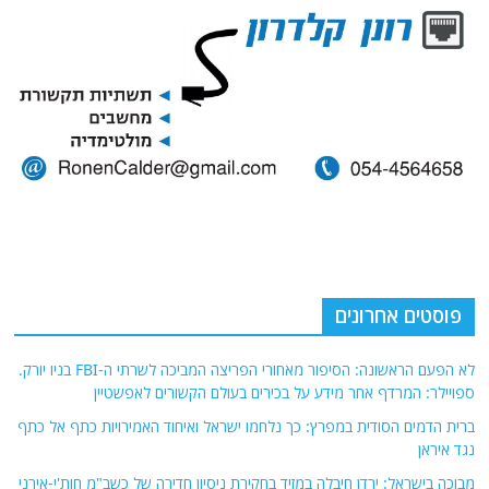
פוסטים אחרונים
לא הפעם הראשונה: הסיפור מאחורי הפריצה המביכה לשרתי ה-FBI בניו יורק.
ספויילר: המרדף אחר מידע על בכירים בעולם הקשורים לאפשטיין
ברית הדמים הסודית במפרץ: כך נלחמו ישראל ואיחוד האמירויות כתף אל כתף
נגד איראן
מבוכה בישראל: ירדן חיבלה במזיד בחקירת ניסיון חדירה של כשב"מ חות'י-אירני