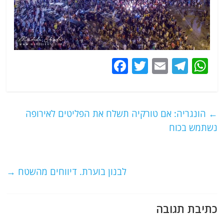
F
T
E
T
W
a
w
m
el
h
c
itt
ai
e
at
e
er
l
g
s
←
הונגריה: אם טורקיה תשלח את הפליטים לאירופה
b
ra
A
נשתמש בכוח
o
m
p
o
p
לבנון בוערת. דיווחים מהשטח
→
k
כתיבת תגובה