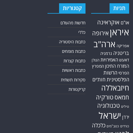
תגיות
קטגוריות
אוקראינה
או"ם
חדשות מהעולם
איראן
אירופה
כללי
ארה"ב
כתבות היסטוריה
אפריקה
כתבות מומחים
בריטניה
גרמניה
האמירויות
דאעש
הגולן
כתבות קצרות
המזרח התיכון
המפרץ
כתבות ראשיות
הרשות
הפרסי
הפלסטינית
חות'ים
סקירות תשתית
חיזבאללה
קריקטורות
טורקיה
חמאס
טכנולוגיה
טילים
ישראל
ירדן
כלכלה
כורדים
כטב"מים