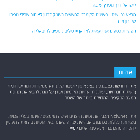
לישראל דרך מפרץ עקבה
מבצע נבי שית': פשיטת הקומנדו החשאית בעומק לבנון לאיתור שרידי גופתו
של רון ארד
הפשרת כספים אמריקאית לאיראן = טילים נוספים לחיזבאללה
אודות
אתר החדשות נציב.נט מבצע איסוף ועיבוד של מידע ממקורות המודיעין הגלוי
(רשתות חברתיות, עיתונות, עדויות מקומיות ועוד) על מנת להביא את תמונת
המצב המקיפה והמדויקת ביותר של השטח.
אתר Nziv.net מכבד את זכויות היוצרים ועושה מאמצים לאיתור בעלי הזכויות
ביצירות הכלולות בכתבות. אם זיהית יצירה שאתה בעל הזכויות בה ואתה מעוניין
להסירה מהכתבה, אנא פנה אלינו
למייל