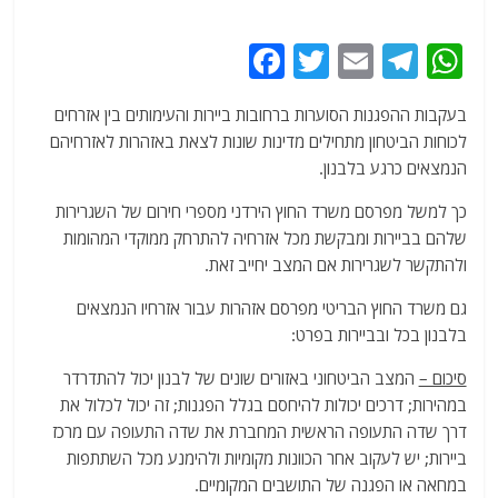
F
T
E
T
W
a
w
m
el
h
בעקבות ההפגנות הסוערות ברחובות ביירות והעימותים בין אזרחים
c
itt
ai
e
at
לכוחות הביטחון מתחילים מדינות שונות לצאת באזהרות לאזרחיהם
e
er
l
g
s
הנמצאים כרגע בלבנון.
b
ra
A
כך למשל מפרסם משרד החוץ הירדני מספרי חירום של השגרירות
o
m
p
שלהם בביירות ומבקשת מכל אזרחיה להתרחק ממוקדי המהומות
o
p
ולהתקשר לשגרירות אם המצב יחייב זאת.
k
גם משרד החוץ הבריטי מפרסם אזהרות עבור אזרחיו הנמצאים
בלבנון בכל ובביירות בפרט:
סיכום –
המצב הביטחוני באזורים שונים של לבנון יכול להתדרדר
במהירות; דרכים יכולות להיחסם בגלל הפגנות; זה יכול לכלול את
דרך שדה התעופה הראשית המחברת את שדה התעופה עם מרכז
ביירות; יש לעקוב אחר הכוונות מקומיות ולהימנע מכל השתתפות
במחאה או הפגנה של התושבים המקומיים.