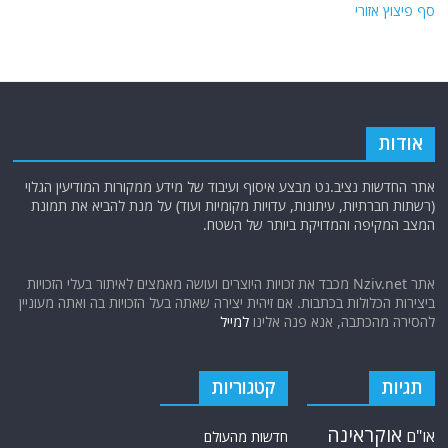
אתר החדשות נציב.נט מבצע איסוף ועיבוד של מידע ממקורות המודיעין הגלוי
(רשתות חברתיות, עיתונות, עדויות מקומיות ועוד) על מנת להביא את תמונת
המצב המקיפה והמדויקת ביותר של השטח.
אתר Nziv.net מכבד את זכויות היוצרים ועושה מאמצים לאיתור בעלי הזכויות
ביצירות הכלולות בכתבות. אם זיהית יצירה שאתה בעל הזכויות בה ואתה מעוניין
להסירה מהכתבה, אנא פנה אלינו
למייל
תגיות
קטגוריות
אוקראינה
או"ם
חדשות מהעולם
איראן
אירופה
כללי
ארה"ב
כתבות היסטוריה
אפריקה
כתבות מומחים
בריטניה
גרמניה
האמירויות
דאעש
הגולן
כתבות קצרות
המזרח התיכון
המפרץ
כתבות ראשיות