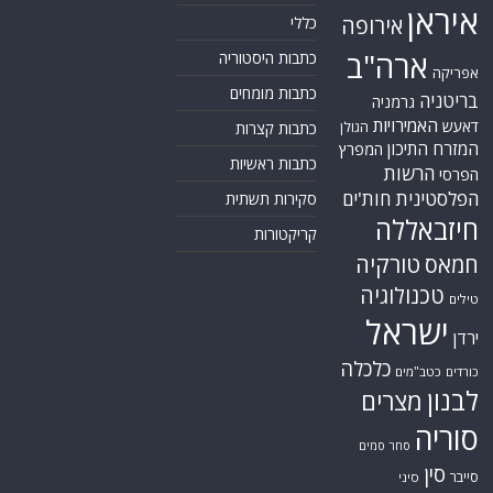
הרשות
הפרסי
הפלסטינית
חות'ים
סקירות תשתית
חיזבאללה
קריקטורות
טורקיה
חמאס
טכנולוגיה
טילים
ישראל
ירדן
כלכלה
כורדים
כטב"מים
לבנון
מצרים
סוריה
סחר סמים
סין
סייבר
סיני
עזה
סעודיה
עירק
צבא סוריה חופשי
צרפת
קונייטרה
קורונה
קטאר
רוסיה
רפואה
שיעים
תוכנית הגרעין