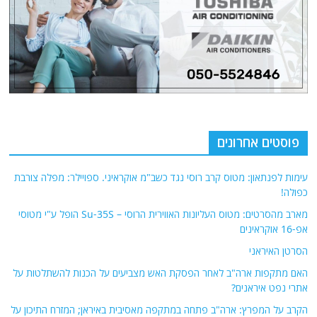
פוסטים אחרונים
עימות לפנתאון: מטוס קרב רוסי נגד כשב"מ אוקראיני. ספויילר: מפלה צורבת
כפולה!
מארב מהסרטים: מטוס העליונות האווירית הרוסי – Su-35S הופל ע"י מטוסי
אפ-16 אוקראינים
הסרטן האיראני
האם מתקפות ארה"ב לאחר הפסקת האש מצביעים על הכנות להשתלטות על
אתרי נפט איראנים?
הקרב על המפרץ: ארה"ב פתחה במתקפה מאסיבית באיראן; המזרח התיכון על
סף פיצוץ אזורי
אודות