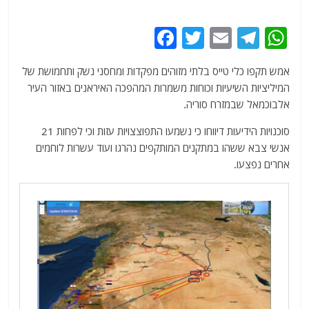
F
T
E
T
W
a
w
m
el
h
אמש תקפו כלי טייס בלתי מזוהים מפקדות ומחסני נשק ותחמושת של
c
itt
ai
e
at
המיליציות השיעיות וכוחות משמרות המהפכה האיראנים באזור העיר
e
er
l
g
s
אלבוכמאל שבמזרח סוריה.
b
ra
A
סוכנויות הידיעות דיווחו כי נשמעו התפוצצויות עזות וכי לפחות 21
o
m
p
אנשי צבא ששהו במתקנים המותקפים נהרגו ועוד עשרות לוחמים
o
p
אחרים נפצעו.
k