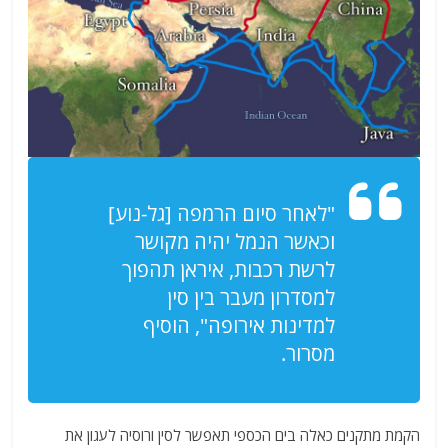
"לאחר סיום הרמפה [גל-נוע]
וכאשר הנמל יהיה מקושר
לרשת רכבות, איראן תהפוך
למסדרון מעבר בין סין
למדינות אירופה",
הוסיף
מסרור
.
הקמת מתקנים כאלה בים הכספי תאפשר לסין ורוסיה לעגון את