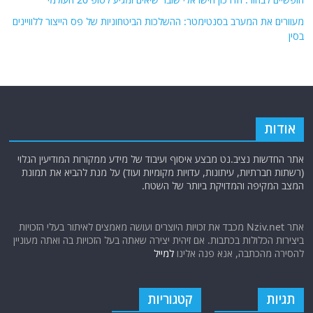
מעוורים את המערב בסנטימטר: ההשלכות הביטחוניות של פס הייצור ללוויינים
בסין
אודות
אתר החדשות נציב.נט מבצע איסוף ועיבוד של מידע ממקורות המודיעין הגלוי
(רשתות חברתיות, עיתונות, עדויות מקומיות ועוד) על מנת להביא את תמונת
המצב המקיפה והמדויקת ביותר של השטח.
אתר Nziv.net מכבד את זכויות היוצרים ועושה מאמצים לאיתור בעלי הזכויות
ביצירות הכלולות בכתבות. אם זיהית יצירה שאתה בעל הזכויות בה ואתה מעוניין
להסירה מהכתבה, אנא פנה אלינו
למייל
תגיות
קטגוריות