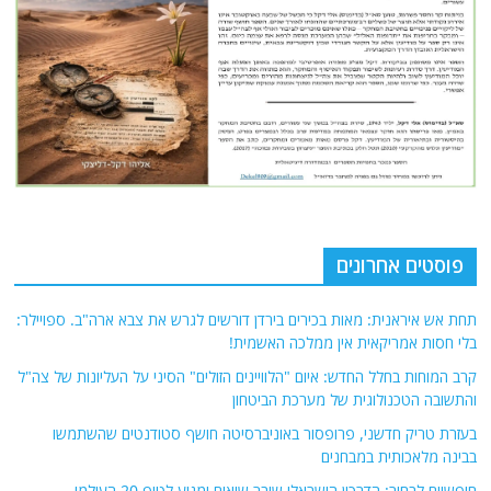
פוסטים אחרונים
תחת אש איראנית: מאות בכירים בירדן דורשים לגרש את צבא ארה"ב. ספויילר:
בלי חסות אמריקאית אין ממלכה האשמית!
קרב המוחות בחלל החדש: איום "הלוויינים הזולים" הסיני על העליונות של צה"ל
והתשובה הטכנולוגית של מערכת הביטחון
בעזרת טריק חדשני, פרופסור באוניברסיטה חושף סטודנטים שהשתמשו
בבינה מלאכותית במבחנים
חופשיים לבחור: הדרכון הישראלי שובר שיאים ומגיע לטופ 20 העולמי