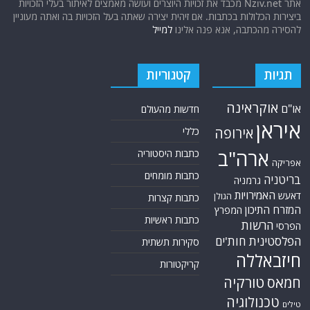
אתר Nziv.net מכבד את זכויות היוצרים ועושה מאמצים לאיתור בעלי הזכויות
ביצירות הכלולות בכתבות. אם זיהית יצירה שאתה בעל הזכויות בה ואתה מעוניין
להסירה מהכתבה, אנא פנה אלינו
למייל
תגיות
קטגוריות
אוקראינה
או"ם
חדשות מהעולם
איראן
אירופה
כללי
ארה"ב
כתבות היסטוריה
אפריקה
כתבות מומחים
בריטניה
גרמניה
האמירויות
דאעש
הגולן
כתבות קצרות
המזרח התיכון
המפרץ
כתבות ראשיות
הרשות
הפרסי
הפלסטינית
חות'ים
סקירות תשתית
חיזבאללה
קריקטורות
טורקיה
חמאס
טכנולוגיה
טילים