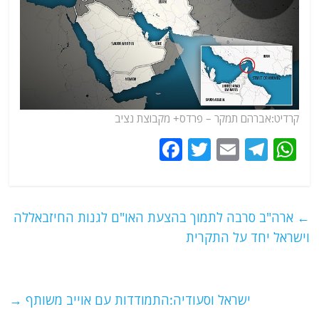
קרדיט:אברהם תמקר –
פרדס+
מקבוצת נציב
F
T
E
T
W
a
w
m
el
h
c
itt
ai
e
at
e
er
l
g
s
←
ארה"ב סרבה לתמוך בהצעת האו"ם לגנות החיזבאללה
b
ra
A
וישראל יחד על התקרית
o
m
p
o
p
ישראל וסעודיה:התמודדות עם אוייב משותף
→
k