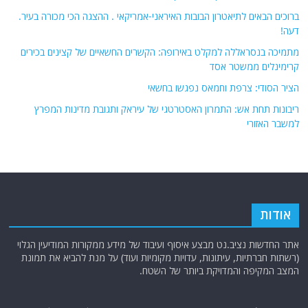
ברוכים הבאים לתיאטרון הבובות האיראני-אמריקאי . ההצגה הכי מכורה בעיר.
דעה!
מתמיכה בנסראללה למקלט באירופה: הקשרים החשאיים של קצינים בכירים
קרימינלים ממשטר אסד
הציר הסודי: צרפת וחמאס נפגשו בחשאי
ריבונות תחת אש: התמרון האסטרטגי של עיראק ותגובת מדינות המפרץ
למשבר האזורי
אודות
אתר החדשות נציב.נט מבצע איסוף ועיבוד של מידע ממקורות המודיעין הגלוי
(רשתות חברתיות, עיתונות, עדויות מקומיות ועוד) על מנת להביא את תמונת
המצב המקיפה והמדויקת ביותר של השטח.