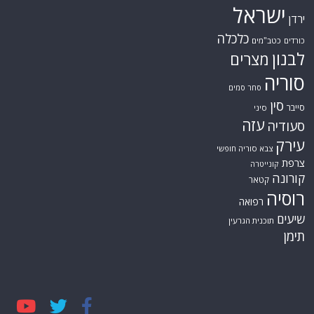
ישראל
ירדן
כלכלה
כורדים
כטב"מים
לבנון
מצרים
סוריה
סחר סמים
סין
סייבר
סיני
עזה
סעודיה
עירק
צבא סוריה חופשי
צרפת
קונייטרה
קורונה
קטאר
רוסיה
רפואה
שיעים
תוכנית הגרעין
תימן