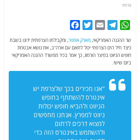
צרפת
F
T
E
T
W
a
w
m
el
h
שר ההגנה האמריקאי,
מארק אספר
, ומקבילתו הצרפתית ידונו בשבת
c
itt
ai
e
at
כיצד חיל הים הצרפתי יכול לתאם עם ארה"ב, את נושא אבטחת
e
er
l
g
s
חופש הניווט במיצר הורמוז, כך אמר בכיר ממשרד ההגנה האמריקאי
b
ra
A
ביום שישי.
o
m
p
o
p
"אנו מכירים בכך שלצרפת יש
k
אינטרס להשתתף בחופש
הניווט ולהביא חופש יכולות
ניווט למפרץ. אנחנו מחפשים
למצוא דרכים לרתום
ולהשתמש באינטרס הזה כדי