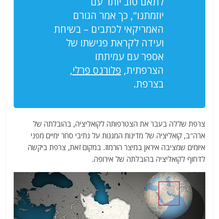
לתאם טוב יותר עם
יוזמתנו",
כך אמר הגורם
האמריקאי לכתבים – בשיחת
ועידה לקראת פגישתו של
אספר עם עמיתתו
הצרפתית,
פלורנס פרלי
,
בצרפת
.
צרפת שללה בעבר את הצטרפותה לקואליציה, בהובלתה של
ארה"ב, קואליציה של מדינות המגנות על נתיבי סחר ימיים מפני
איומים שמציבה איראן במיצר הורמוז. במקום זאת, צרפת ביקשה
לדחוף לקואליציה בהובלתה של אירופה.