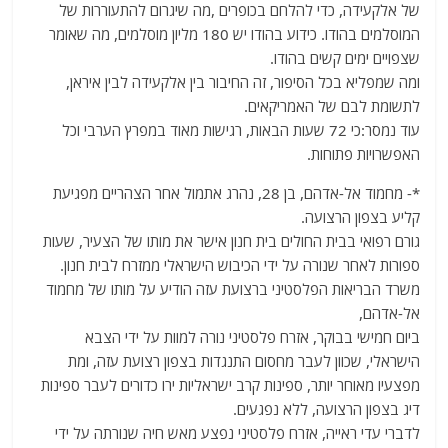
של אלקעידה, כדי להלחם בכופרים ,מה שיגרום להתעוררות של
המוסלמים בהודו. כידוע בהודו יש 180 מליון מוסלמים, מה שאומר
שצפויים ימים קשים בהודו.
ומה שמפליא בכל הסיפור, זה החיבור בין אלקעידה לבין איראן,
לתשומת לבם של האמריקאים.
עוד נמסר:כי 72 שעות הבאות, רגישות מאוד במפרץ הערבי וכל
האפשרויות פתוחות.
*- מחמוד אל-אדהם, בן 28, נהרג אתמול אחר הצהריים מפגיעת
קליע בצפון הרצועה.
גורם רפואי בבית החולים בית חנון אישר את מותו של הצעיר, שעות
ספורות לאחר שנורה על ידי הכיבוש הישראלי ממזרח לבית חנון.
משרד הבריאות הפלסטיני ברצועת עזה הודיע על מותו של מחמוד
אל-אדהם,
ביום חמישי בבוקר, אזרח פלסטיני נורה למוות על ידי הצבא
הישראלי, שכוון לעבר מחסום התנגדות בצפון רצועת עזה, ומת
מפצעיו מאוחר יותר, ספינות קרב ישראליות ירו כדורים לעבר ספינות
דיג בצפון הרצועה, ללא נפגעים.
לדברי עדי ראייה, אזרח פלסטיני נפצע מאש חיה שנורתה על ידי