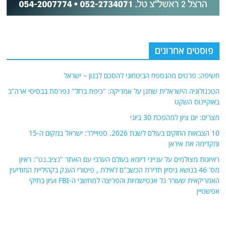
פוסטים אחרונים
חשיפה: פרטים מהנספח הביטחוני להסכם לבנון – ישראל
הטכנולוגיה הישראלית שתגן על אמריקה: "כיפת ברזל" נפרסת בבסיסי ארה"ב
באוקיינוס השקט
מצרים: יום ציון למהפכת 30 ביוני
10 הצבאות החזקים בעולם לשנת 2026. ספויילר: ישראל במקום ה-15
ומקדימה את איראן
ראיונות מצולמים על ענייני דיומא בעולם הערבי עם האתר "נציב.נט": ראיון
מס' 46 בנושא ניסיון חדירת הכשב"ם לאילת , פיטורי הענק בקהיליית המודיעין
האמריקאית שעורר גל אנטישמיות והפריצה למחשבי ה-FBI ועיון בתיקי
אפשטיין