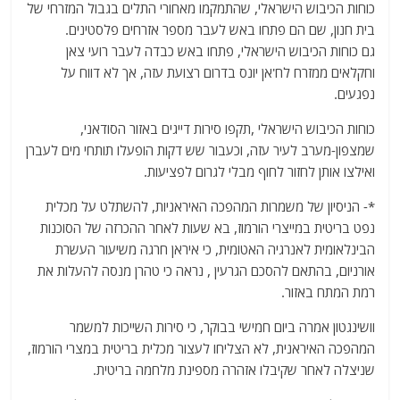
כוחות הכיבוש הישראלי, שהתמקמו מאחורי התלים בגבול המזרחי של
בית חנון, שם הם פתחו באש לעבר מספר אזרחים פלסטינים.
גם כוחות הכיבוש הישראלי, פתחו באש כבדה לעבר רועי צאן
וחקלאים ממזרח לח'אן יונס בדרום רצועת עזה, אך לא דווח על
נפגעים.
כוחות הכיבוש הישראלי ,תקפו סירות דייגים באזור הסודאני,
שמצפון-מערב לעיר עזה, וכעבור שש דקות הופעלו תותחי מים לעברן
ואילצו אותן לחזור לחוף מבלי לגרום לפציעות.
*- הניסיון של משמרות המהפכה האיראניות, להשתלט על מכלית
נפט בריטית במייצרי הורמוז, בא שעות לאחר ההכרזה של הסוכנות
הבינלאומית לאנרגיה האטומית, כי איראן חרגה משיעור העשרת
אורניום, בהתאם להסכם הגרעין , נראה כי טהרן מנסה להעלות את
רמת המתח באזור.
וושינגטון אמרה ביום חמישי בבוקר, כי סירות השייכות למשמר
המהפכה האיראנית, לא הצליחו לעצור מכלית בריטית במצרי הורמוז,
שניצלה לאחר שקיבלו אזהרה מספינת מלחמה בריטית.