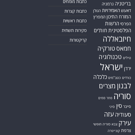
כתבות מומחים
בריטניה
גרמניה
האמירויות
דאעש
הגולן
כתבות קצרות
המזרח התיכון
המפרץ
כתבות ראשיות
הרשות
הפרסי
הפלסטינית
חות'ים
סקירות תשתית
חיזבאללה
קריקטורות
טורקיה
חמאס
טכנולוגיה
טילים
ישראל
ירדן
כלכלה
כורדים
כטב"מים
לבנון
מצרים
סוריה
סחר סמים
סין
סייבר
סיני
עזה
סעודיה
עירק
צבא סוריה חופשי
צרפת
קונייטרה