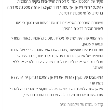
פקיד של הפנטגון אמר, כי הסירות האיראניות ביקשו מהמכלית
להיכנס למימי איראן, אך נסוגו לאחר שקיבלו אזהרה מספינת מלחמה
בריטית, על פי סוכנות "רויטרס".
משמרות המהפכה האיראניים דחו את "טענות וושינגטון" כי ניסו
לעצור מכלית בריטית במפרץ.
זוהי המתקפה השלישית על מכליות נפט בינלאומיות באזור המפרץ,
ובמפרץ עומאן,
סוכנות הידיעות Tasnim ,צטטה את ראש המטה הכללי של הכוחות
המזוינים של איראן, מוחמד באגהרי, מוקדם יותר, כי המעצר של
מכלית נפט איראנית ליד גיברלטר בשבוע שעבר "לא יישאר ללא
מענה."
המאמצים של מקרון להחזיר את איראן להסכם הגרעין עד עתה לא
נשאו פרי
איראן אמרה לשליח הצרפתי שהיא לא תתקפל" מהחלטתה להגדיל
את העשרת אורניום מעבר למה שנחתם בהסכם הגרעיני,
קרדיט:עמרם אל מקבוצת נציב