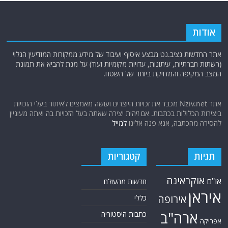
אודות
אתר החדשות נציב.נט מבצע איסוף ועיבוד של מידע ממקורות המודיעין הגלוי
(רשתות חברתיות, עיתונות, עדויות מקומיות ועוד) על מנת להביא את תמונת
המצב המקיפה והמדויקת ביותר של השטח.
אתר Nziv.net מכבד את זכויות היוצרים ועושה מאמצים לאיתור בעלי הזכויות
ביצירות הכלולות בכתבות. אם זיהית יצירה שאתה בעל הזכויות בה ואתה מעוניין
להסירה מהכתבה, אנא פנה אלינו
למייל
תגיות
קטגוריות
אוקראינה
או"ם
חדשות מהעולם
איראן
אירופה
כללי
ארה"ב
כתבות היסטוריה
אפריקה