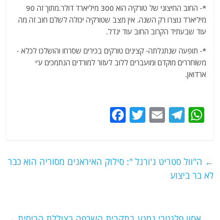
*- החוב החיצוני של טורקיה הוא 300 מיליארד דולר.מתוך זה 90
מיליארד נוצרו רק השנה. אין מצב שטורקיה יכולה לשלם חוב זה מה
עוד שבעתיד הקרוב החוב עוד יגדל.
*- תופעה שנתגלתה- קצינים טורקים בכירים שסרחו והושלכו לכלא -
משוחררים מוקדם ומועברים ללוב לעזור למורדים הנתמכים ע'י
ארדואן.
F
T
E
T
W
a
w
m
el
h
c
itt
ai
e
at
e
er
l
g
s
←
ה"וול סטריט ג'ורנל ": סילוק האיראנים מסוריה הוא כבר
b
ra
A
לא בר ביצוע
o
m
p
o
p
אסון פלנטרי נמנע בתקרית השרפה בצוללת הרוסית
→