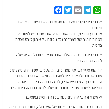
F
T
E
T
W
a
w
m
el
h
*- בריטניה: תקרית מיצרי הורמוז מדגימה את הצורך לחזק את
c
itt
ai
e
at
חירותנו:
e
er
l
g
s
שר החוץ הבריטי, ג'רמי האנט, הביע את דעתו כי יש לפתח את
b
ra
A
הכוחות הימיים של הממלכה נגד ניסיונה של איראן ליירט מכלית
בריטית.
o
m
p
o
p
*- בריטניה החליטה להעלות את רמת אבטחת כלי השיט שלה
לרמה הגבוהה ביותר.
k
"חדשות סקיי" הבריטי, מסרו ביום חמישי, כי בריטניה החליטה לתגבר
את האבטחה ולהצמיד ליווי לספינות הנושאות את הדגל הבריטי
ועוברות דרך המים האיראניים, לרמה הגבוהה ביותר. בריטניה
החליטה לשדרג את אבטחת הליווי שלה לרמה הגבוהה ביותר שלה.
*- אש גדולה בלעה תחנת כוח בבירה הרוסית במוסקבה
רשת "רוסיה היום" הציגה סצנות של אש גדולה, בתחנת כוח בבירה