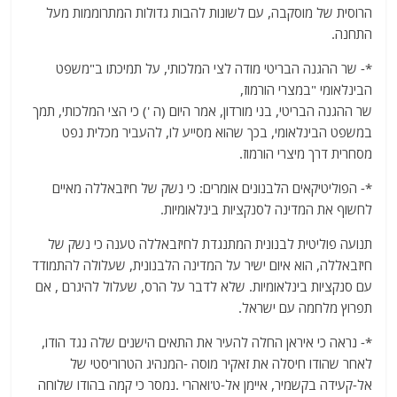
הרוסית של מוסקבה, עם לשונות להבות גדולות המתרוממות מעל
התחנה.
*- שר ההגנה הבריטי מודה לצי המלכותי, על תמיכתו ב"משפט
הבינלאומי "במצרי הורמוז,
שר ההגנה הבריטי, בני מורדון, אמר היום (ה ') כי הצי המלכותי, תמך
במשפט הבינלאומי, בכך שהוא מסייע לו, להעביר מכלית נפט
מסחרית דרך מיצרי הורמוז.
*- הפוליטיקאים הלבנונים אומרים: כי נשק של חיזבאללה מאיים
לחשוף את המדינה לסנקציות בינלאומיות.
תנועה פוליטית לבנונית המתנגדת לחיזבאללה טענה כי נשק של
חיזבאללה, הוא איום ישיר על המדינה הלבנונית, שעלולה להתמודד
עם סנקציות בינלאומיות. שלא לדבר על הרס, שעלול להיגרם , אם
תפרוץ מלחמה עם ישראל.
*- נראה כי איראן החלה להעיר את התאים הישנים שלה נגד הודו,
לאחר שהודו חיסלה את זאקיר מוסה -המנהיג הטרוריסטי של
אל-קעידה בקשמיר, איימן אל-ט'ואהרי .נמסר כי קמה בהודו שלוחה