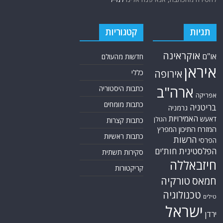
תגיות
קטגוריות
אוקראינה
או"ם
חדשות מהעולם
איראן
אירופה
כללי
ארה"ב
כתבות היסטוריה
אפריקה
כתבות מומחים
בריטניה
גרמניה
האמירויות
דאעש
הגולן
כתבות קצרות
המזרח התיכון
המפרץ
כתבות ראשיות
הרשות
הפרסי
הפלסטינית
חות'ים
סקירות תשתית
חיזבאללה
קריקטורות
טורקיה
חמאס
טכנולוגיה
טילים
ישראל
ירדן