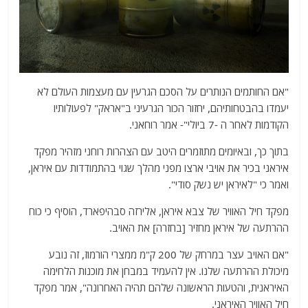
"אם החותמים הנותרים על הסכם הגרעין עם מעצמות העולם לא
יעמדו בהבטחותיהם, יחזור הכור הגרעיני ב"אראק" לפעולותיו
הקודמות לאחר ה -7 ביולי"- אמר רוחאני.
בתוך כך, ובאיומים מתוזמרים היטב עם הצהרות רוחני מזהיר מפקד
איראני בכיר את אויבי ארצו מפני מהלך שגוי בהתמודדות עם איראן,
ואמר כי "לאיראן יש נשק סודי".
מפקד חיל האוויר של צבא איראן, אלירזה סבהיפארד, הוסיף כי כוח
ההרתעה של איראן מחזיר [בחזרה] את האויב.
"אם האויב עצר במרחק של 200 ק"מ ממצרי הורמוז, זה נובע
מיכולת ההרתעה שלנו. אין להעמיד במבחן את מוכנות הלחימה
האיראנית, והטעות הראשונה שלהם תהיה האחרונה", אמר מפקד
חיל האוויר האיראני.