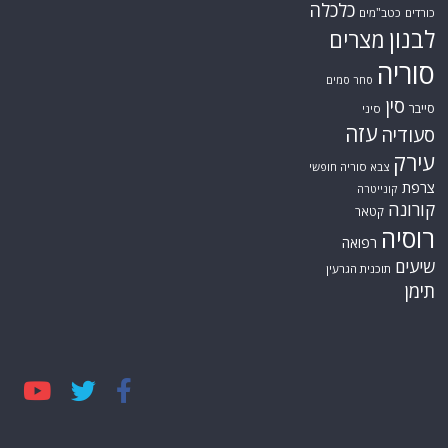
כלכלה
כורדים
כטב"מים
לבנון
מצרים
סוריה
סחר סמים
סין
סייבר
סיני
עזה
סעודיה
עירק
צבא סוריה חופשי
צרפת
קונייטרה
קורונה
קטאר
רוסיה
רפואה
שיעים
תוכנית הגרעין
תימן