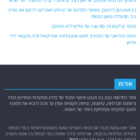
משחקי כוח במים עמוקים: ארדואן מציב קו אדום ל'קבלני המשנה" של ישראל
בין וושינגטון לדמשק: מאחורי הקלעים של הניסיון האמריקני לרתום את סוריה
נגד חזבאללה ומאזן הכוחות
מבחר קריקטורות: 80 שנה של מילים ללא הפסקה
הסוס הטרויאני של המפרץ: חשש שטכנולוגיה אמריקאית זלגה מקטאר לידי
איראן
אודות
אתר החדשות נציב.נט מבצע איסוף ועיבוד של מידע ממקורות המודיעין הגלוי
(רשתות חברתיות, עיתונות, עדויות מקומיות ועוד) על מנת להביא את תמונת
המצב המקיפה והמדויקת ביותר של השטח.
אתר Nziv.net מכבד את זכויות היוצרים ועושה מאמצים לאיתור בעלי הזכויות
ביצירות הכלולות בכתבות. אם זיהית יצירה שאתה בעל הזכויות בה ואתה מעוניין
להסירה מהכתבה, אנא פנה אלינו
למייל