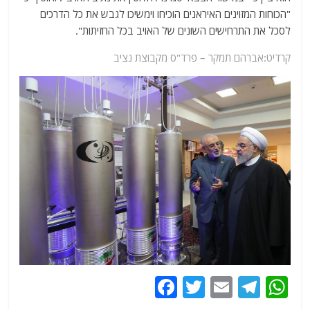
"הכוחות המזוינים האיראנים הוכיחו וימשיכו לגבש את כל הדרכים
לסכל את התרחישים השונים של האויב בכל החזיתות".
קרדיט:אברהם תמקר – פרד"ס מקבוצת נציב
F
T
E
T
W
a
w
m
el
h