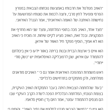
"האויב מטלטל את חרבותיו באמצעות נוכחותו הצבאית במפרץ
הפרסי ומפעיל לחץ מרבי, ורוצה לכפות את כוונותיו המרושעות על
נחישותה האיתנה של האומה האיראנית", אמר הגנרל האיראני.
"מצד אחד, האויב מכה בתופי המלחמה, ומצד שני הוא מחריף את
הסנקציות. ובכל זאת, האויב מציע לקיים שיחות. זה מוכיח כי האויב
הוא לא אמין", הוסיף מפקד חיל האוויר של איראן.
הוא איים כי ארצות הברית ובנות בריתה באזור יידעו כי אין ביכולתם
להתמודד עם איראן, שכן לרפובליקה האיסלאמית יש "נשק סודי
ייחודי".
ראש משמרות המהפכה האיראנית אומר גם כי " האויבים מודאגים
ממלחמה, ולכן מתמקדים בתרחישים כלכליים".
"בעוד שהלוחמה הצבאית היתה בעבר התמקדות האויב העיקרית,
בצומת הנוכחי, המלחמה הכלכלית הפכה לשדה הקרב העיקרי שבו
הם מנסים להתמודד עמנו", אמר היום (ד') חוסיין סלאמי.
הוא ציין כי "במישור הצבאי סגרנו לחלוטין את נתיב האויב". והוסיף כי