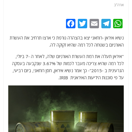
ארה"ב
F
T
E
T
W
a
w
m
el
h
נשיא איראן -רוחאני יצא בהצהרה גורפת כי ארצו תרחיב את העשרת
c
itt
ai
e
at
האורניום בשטחה לכל רמה שהיא זקוקה לה.
e
er
l
g
s
"איראן תעלה את רמת העשרת האורניום שלה, לאחר ה -7 ביולי,
b
ra
A
לכל רמה שהיא צריכה מעבר לכמות של 3.67% שנקבעה בעסקה
o
m
p
הגרעינית ב -2015"- כך אמר נשיא איראן, חסן רוחאני, ביום רביעי,
o
p
על פי סוכנות הידיעות האיראנית IRIB.
k