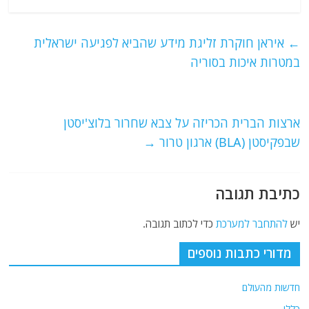
c
itt
ai
e
at
e
er
l
g
s
←
איראן חוקרת זליגת מידע שהביא לפגיעה ישראלית
b
ra
A
במטרות איכות בסוריה
o
m
p
o
p
ארצות הברית הכריזה על צבא שחרור בלוצ'יסטן
k
שבפקיסטן (BLA) ארגון טרור
→
כתיבת תגובה
יש
להתחבר למערכת
כדי לכתוב תגובה.
מדורי כתבות נוספים
חדשות מהעולם
כללי