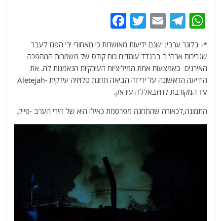
F
T
E
T
W
a
w
m
el
h
*- בלוגר ערבי: ישנם ידיעות מאושרות כי מאחורי ירי הפגז לעבר
c
itt
ai
e
at
שגרירות ארה"ב בבגדד עומדים כוח קודס של משמרות המהפכה
e
er
l
g
s
האירנים באמצעות אחת המיליציות העירקיות הנאמנות לה. את
b
ra
A
הידיעה הראשונה על ירי זה הביאה תחנת טלויזיה עירקית -Aletejah
TV המקורבת לחיזבאללה עיראק.
o
m
p
o
p
התמונה,לכאורה שהתחנה מפרסמת כאילו היא של הירי הערב -פייק.
k