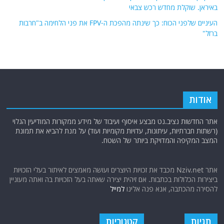
באיראן. שוקלת מחדש רכש צבאי
העיניים שלפני הכוח: כך שינתה מהפכת ה-FPV את פני הלחימה ב"חרבות
ברזל"
אודות
אתר החדשות נציב.נט מבצע איסוף ועיבוד של מידע ממקורות המודיעין הגלוי
(רשתות חברתיות, עיתונות, עדויות מקומיות ועוד) על מנת להביא את תמונת
המצב המקיפה והמדויקת ביותר של השטח.
אתר Nziv.net מכבד את זכויות היוצרים ועושה מאמצים לאיתור בעלי הזכויות
ביצירות הכלולות בכתבות. אם זיהית יצירה שאתה בעל הזכויות בה ואתה מעוניין
להסירה מהכתבה, אנא פנה אלינו
למייל
תגיות
קטגוריות