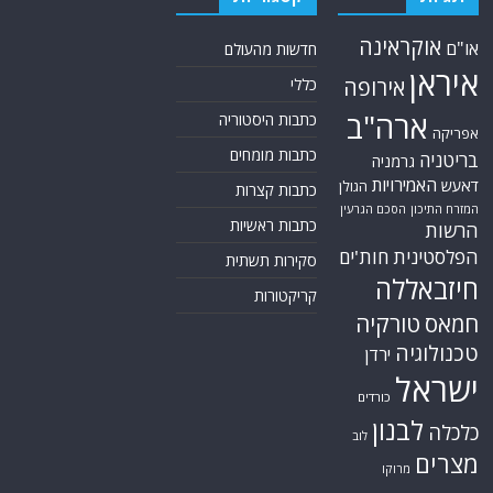
אוקראינה
או"ם
חדשות מהעולם
איראן
אירופה
כללי
ארה"ב
כתבות היסטוריה
אפריקה
כתבות מומחים
בריטניה
גרמניה
האמירויות
דאעש
הגולן
כתבות קצרות
המזרח התיכון
הסכם הגרעין
כתבות ראשיות
הרשות
הפלסטינית
חות'ים
סקירות תשתית
חיזבאללה
קריקטורות
חמאס
טורקיה
טכנולוגיה
ירדן
ישראל
כורדים
לבנון
כלכלה
לוב
מצרים
מרוקו