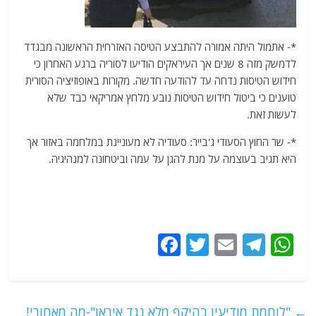
*- אתמול היתה אמורה להתבצע הטיסה האזרחית הראשונה מבגדד
לדמשק מזה 8 שנים אך העיראקים הודיעו לסוריה ברגע האחרון כי
חידוש הטיסות נדחה עד להודעה חדשה. מקורות באופוזיציה הסורית
טוענים כי ביטול חידוש הטיסות נובע מלחץ אמריקאי כבד שלא
לעשות זאת.
*- שר החוץ הסעודי ג'בייר: סעודיה לא מעוניינת במלחמה באזור אך
היא תגיב בעוצמה על מנת להגן על עמה וביטחונה למנהיגיה.
F
T
E
T
W
a
w
m
el
h
c
itt
ai
e
at
e
er
l
g
s
←
"לוחמת מודיעין בהיקף מלא נגד איראן"-מה מאחורי!