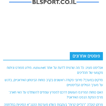
פוסטים אחרונים
אנליסט מציג: כל מה שרצית לדעת על אתר nziv.net. מידע מפורט וניתוח
מקצועי של תהליכים
סדקים במערך? סירובי פקודה ראשונים בקרב כוחות הביטחון האיראניים, בדגש
על מערך הטילים הבליסטיים
האם כוחות המרינס העושים דרכם למפרץ עומדים להשתלט על האי חארג'
מרכז הפקת הנפט האיראני?
מרוקו קיבלה "רגליים קרות" בעקבות כשלון מערכות ההגנ"א הסיניות במלחמה