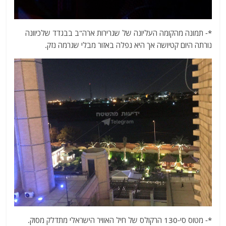
*- תמונה מהקומה העליונה של שגרירות ארה"ב בבגדד שלכיוונה
נורתה היום קטיושה אך היא נפלה באזור מבלי שגרמה נזק.
*- מטוס סי-130 הרקולס של חיל האוויר הישראלי מתדלק מסוק.