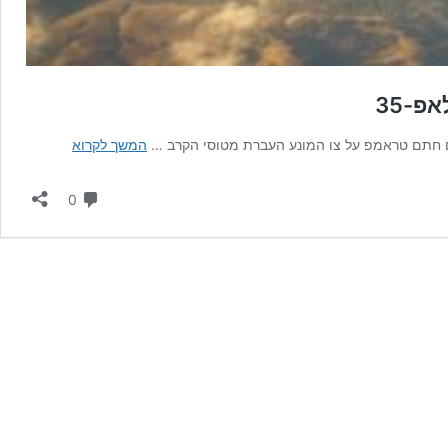
פ-35
ארה"ב
ם חתם טראמפ על צו המונע העברת מטוסי הקרב …
המשך לקרוא
מונעת
פיתוח
תגובות
0
מטוס
קרב
טורקי
חדש
כתחליף
לאפ-35