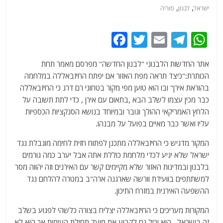
,
,
ישראל
לבנון
סוריה
F
T
E
T
W
a
w
m
el
h
אתר החדשות הלבנוני "לבנון החדשה" מפרסם מאמר תחת
c
itt
ai
e
at
הכותרת:"כיצד תראה מפת האזור אם יפתח החיזבאללה במלחמה
e
er
l
g
s
בהוראת אירן" ובו הוא טוען מפי מקור בטחוני רם דרג כי החיזבאללה
b
ra
A
כבר מכין עצמו לשלב הבא ,בתאום עם אירן , כדי לתת תשובה על
הלחץ האמריקאי ההולך וגובר ובמיוחד בנושא הסנקציות הכספיות
o
m
p
עליו ואשר כבר מאיים בפועל על מבנהו.
o
p
המקור מדגיש כי החיזבאללה מתכנן לפתוח חזית לחימה מוגבלת נגד
k
ישראל שלא יגיע לכדי מלחמת כוללת אתה אבל יערב כמה גורמים
בלבנון ובמדינות האזור שלא מקיימים קשר עם האירנים וזה יהווה מסר
למשתתפים בוועידת וורשה שארגנה ארה"ב במטרה להלחם נגד
ההשפעה האירנית במזרח התיכון.
המקורות מעריכים כי החיזבאללה יצליח בצורה כלשהי לפגוע בשלב
זה בישראל , הוא יכול גם לקבוע את מועד תחילת העימות אך הוא לא