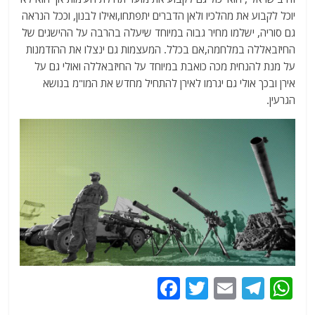
יוכל לקבוע את מהלכיו ולאן הדברים יתפתחו,ואילו לבנון, וככל הנראה
גם סוריה, ישלמו מחיר גבוה במיוחד שיעלה בהרבה על ההישגים של
החיזבאללה במלחמה,אם בכלל. המעצמות גם ינצלו את ההזדמנות
על מנת להנחית מכה כואבת במיוחד על החיזבאללה ואולי גם על
אירן ובכך אולי גם יגרמו לאירן להתחיל מחדש את המו"מ בנושא
הגרעין.
F
T
E
T
W
a
w
m
el
h