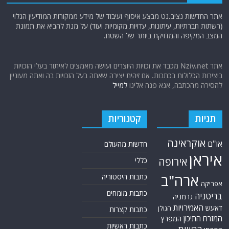
אתר החדשות נציב.נט מבצע איסוף ועיבוד של מידע ממקורות המודיעין הגלוי
(רשתות חברתיות, עיתונות, עדויות מקומיות ועוד) על מנת להביא את תמונת
המצב המקיפה והמדויקת ביותר של השטח.
אתר Nziv.net מכבד את זכויות היוצרים ועושה מאמצים לאיתור בעלי הזכויות
ביצירות הכלולות בכתבות. אם זיהית יצירה שאתה בעל הזכויות בה ואתה מעוניין
להסירה מהכתבה, אנא פנה אלינו
למייל
תגיות
קטגוריות
אוקראינה
או"ם
חדשות מהעולם
איראן
אירופה
כללי
ארה"ב
כתבות היסטוריה
אפריקה
כתבות מומחים
בריטניה
גרמניה
האמירויות
דאעש
הגולן
כתבות קצרות
המזרח התיכון
המפרץ
כתבות ראשיות