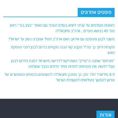
פוסטים אחרונים
ראיונות מצולמים על ענייני דיומא בעולם הערבי עם האתר "נציב.נט": ראיון
מס' 45 בנושא מצרים , ארה"ב וחיזבאללה
משבר לבנון וההסכם עם איראן: האם ארה"ב תטיל אמברגו נשק על ישראל?
מקורות זרים: כך צה"ל מקבע קווי הגנה טקטיים בדרום לבנון לפני הפסקת
האש
"מורחים" אותנו: ה"טריק" האמריקאי לדרישה מישראל לסגת מדרום לבנון
מבלי להשיג את מטרותיה למרות מחיר הדמים הכבד ששלמה
8.5 מיליארד דולר נזק: כך מתכנן חיזבאללה להשתמש בכספים המופשרים של
איראן להמשך פעילויותיו להשמדת ישראל
אודות