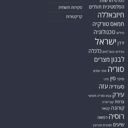
הרשות
הפרסי
הפלסטינית
חות'ים
סקירות תשתית
חיזבאללה
קריקטורות
טורקיה
חמאס
טכנולוגיה
טילים
ישראל
ירדן
כלכלה
כורדים
כטב"מים
לבנון
מצרים
סוריה
סחר סמים
סין
סייבר
סיני
עזה
סעודיה
עירק
צבא סוריה חופשי
צרפת
קונייטרה
קורונה
קטאר
רוסיה
רפואה
שיעים
תוכנית הגרעין