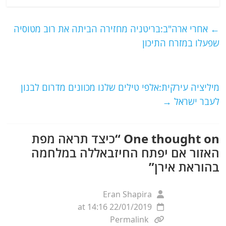
c
itt
ai
e
at
e
er
l
g
s
←
אחרי ארה"ב:בריטניה מחזירה הביתה את רוב מטוסיה
b
ra
A
שפעלו במזרח התיכון
o
m
p
o
p
מיליציה עירקית:אלפי טילים שלנו מכוונים מדרום לבנון
k
לעבר ישראל
→
One thought on “
כיצד תראה מפת
האזור אם יפתח החיזבאללה במלחמה
בהוראת אירן
”
Eran Shapira
22/01/2019 at 14:16
Permalink