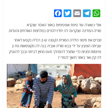
F
T
E
T
W
a
w
m
el
h
אולי נשארה עוד טיפת אופטימיות באזור האכזר שנקרא
c
itt
ai
e
at
סוריה-המדינה שנקרעה לה יחדיו לגזרים במלחמת האזרחים והעדות.
e
er
l
g
s
זוכרים את סיפור הילדה הסורית הקטנה ש-2 רגליה נקטעו לאחר
b
ra
A
שביתה הופצץ על ידי צבא סוריה ואביה בנה לה מקופסאות פח 2
o
m
p
פרוטזות זמניות כדי שתוכל להתהלך מעט מחוץ לביתה ובכך להעניק
o
p
לה קרן אור באזור חשוך לגמרי ?
k