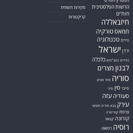
המפרץ הפרסי
הרשות הפלסטינית
סקירות תשתית
חות'ים
קריקטורות
חיזבאללה
טורקיה
חמאס
טכנולוגיה
טילים
ישראל
ירדן
כלכלה
כורדים
כטב"מים
לבנון
מצרים
סוריה
סחר סמים
סין
סייבר
סיני
עזה
סעודיה
עירק
צבא סוריה חופשי
צרפת
קונייטרה
קורונה
קטאר
רוסיה
רפואה