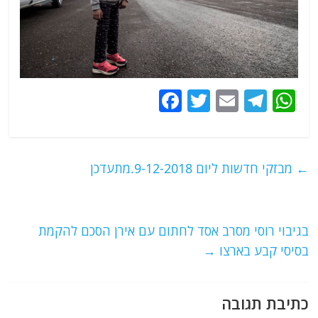
F
T
E
T
W
a
w
m
el
h
c
itt
ai
e
at
e
er
l
g
s
←
מבזקי חדשות ליום 9-12-2018.מתעדכן
b
ra
A
o
m
p
o
p
בגיבוי רוסי מסרב אסד לחתום עם אירן הסכם להקמת
בסיסי קבע בארצו
→
k
כתיבת תגובה