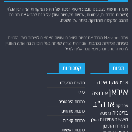
אתר החדשות נציב.נט מבצע איסוף ועיבוד של מידע ממקורות המודיעין הגלוי
(רשתות חברתיות, עיתונות, עדויות מקומיות ועוד) על מנת להביא את תמונת
המצב המקיפה והמדויקת ביותר של השטח.
אתר Nziv.net מכבד את זכויות היוצרים ועושה מאמצים לאיתור בעלי הזכויות
ביצירות הכלולות בכתבות. אם זיהית יצירה שאתה בעל הזכויות בה ואתה מעוניין
להסירה מהכתבה, אנא פנה אלינו
למייל
תגיות
קטגוריות
אוקראינה
או"ם
חדשות מהעולם
איראן
אירופה
כללי
ארה"ב
כתבות היסטוריה
אפריקה
כתבות מומחים
בריטניה
גרמניה
האמירויות
דאעש
הגולן
כתבות קצרות
המזרח התיכון
כתבות ראשיות