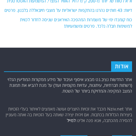
א"א לטווח של יותר מ-200 ק"מ לחיל האוויר המצרי. המשמעות האסטרטגית
דיווח: 43 חות׳ים נהרגו בהתקפות ישראליות על מוצבי חיזבאללה בלבנון. פרטים
כוח קומנדו ימי של משמרות המהפכה האיראנים שניסה לחדור לכווית
למשימות חבלה נלכד. פרטים ומשמעויות!
אודות
אתר החדשות נציב.נט מבצע איסוף ועיבוד של מידע ממקורות המודיעין הגלוי
(רשתות חברתיות, עיתונות, עדויות מקומיות ועוד) על מנת להביא את תמונת
המצב המקיפה והמדויקת ביותר של השטח.
אתר Nziv.net מכבד את זכויות היוצרים ועושה מאמצים לאיתור בעלי הזכויות
ביצירות הכלולות בכתבות. אם זיהית יצירה שאתה בעל הזכויות בה ואתה מעוניין
להסירה מהכתבה, אנא פנה אלינו
למייל