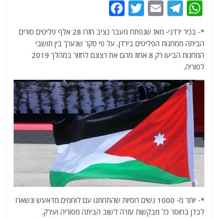
F
T
E
T
W
a
w
m
el
h
*- בכיר ירדני- מאז שנפתח מעבר נציב חזרו 28 אלף פליטים סורים
c
itt
ai
e
at
הביתה ממחנות הפליטים בירדן. על פי סקר שנערך בין תושבי
e
er
l
g
s
המחנות הביעו רק 8 אחוז מהם את רצונם לחזור במהלך 2019
b
ra
A
לסוריה.
o
m
p
o
p
k
*- יותר מ- 1000 נשים רוסיות שהתחתנו עם לוחמים מדאעש ונשארו
לבדן בחוסר כל מבקשות עזרה לשוב הביתה מסוריה ועירק.