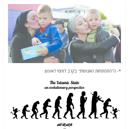
*- ה"התפתחות האנושית" בקרב לוחמי דאעש: