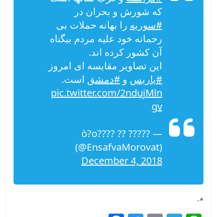
که شورش و بحران در
#سوریه
را بهانه حملات بی
رحمانه خود علیه مردم بیگناه
آن کشور کرده اند.
این تصاویر مقایسه ای امروز
#پاریس
و
#دمشق
است.
pic.twitter.com/2ndujMln
gv
— ????? ?? ?ò?o???
(@EnsafvaMorovat)
December 4, 2018
*-