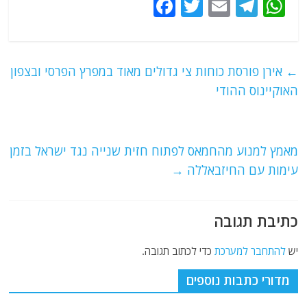
F
T
E
T
W
a
w
m
el
h
c
itt
ai
e
at
e
er
l
g
s
←
אירן פורסת כוחות צי גדולים מאוד במפרץ הפרסי ובצפון
b
ra
A
האוקיינוס ההודי
o
m
p
o
p
מאמץ למנוע מהחמאס לפתוח חזית שנייה נגד ישראל בזמן
k
עימות עם החיזבאללה
→
כתיבת תגובה
יש
להתחבר למערכת
כדי לכתוב תגובה.
מדורי כתבות נוספים