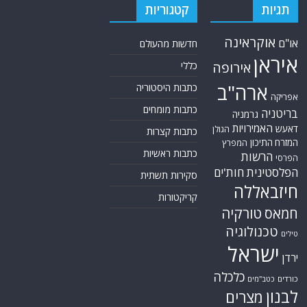
תגיות
קטגוריות
אוקראינה
או"ם
חדשות מהעולם
איראן
אירופה
כללי
ארה"ב
כתבות היסטוריה
אפריקה
כתבות מומחים
בריטניה
גרמניה
האמירויות
דאעש
הגולן
כתבות קצרות
המזרח התיכון
המפרץ
כתבות ראשיות
הרשות
הפרסי
הפלסטינית
חות'ים
סקירות תשתית
חיזבאללה
קריקטורות
טורקיה
חמאס
טכנולוגיה
טילים
ישראל
ירדן
כלכלה
כורדים
כטב"מים
לבנון
מצרים