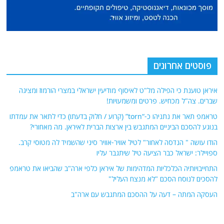
פוסטים אחרונים
איראן טוענת כי הפילה מל"ט לאיסוף מודיעין ישראלי במצרי הורמוז ומציגה
שברים. צה"ל מכחיש. פרטים ומשמעויות!
טראמפ תאר את נתניהו כ-“torn” (קרוע / חלוק בדעתו) כדי לתאר את עמדתו
בנוגע להסכם הביניים המתגבש בין ארצות הברית לאיראן. מה מאחורי?
הודו עושה " הנדסה לאחור" לטיל אוויר-אוויר סיני שהשמיד לה מטוסי קרב.
ספויילר: ישראל כבר הציעה טיל שיתגבר עליו
התחייבויותיה הכלכליות המדהימות של איראן כלפי ארה"ב שהביאו את טראמפ
להסכים לנוסח הסכם "לא מנצח העליל"
העסקה המתה – דעה על ההסכם המתגבש עם ארה"ב