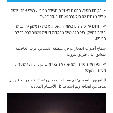
*- מקורות רוסים: ההגנה האווירית הפילה מטוס ישראלי אחד ויירטה 4
טילים מונחים שנורו לעבר מטרות באזור דמשק.
*- דיווחים על פיצוצים באזור דימאס מערבית לדמשק על כביש
ביירות דמשק. באזור נמצאים מפקדות דיויזיית משמר הרפובליקה
הסורית.
سماع أصوات انفجارات في منطقة الديماس غرب العاصمة
دمشق على طريق بيروت
*- הטלוויזיה הסורית: ישראל לא הצליחה בתקיפותיה להשיג את
מטרות התקיפה.
التلفزيون السوري: لم يستطع العدوان رغم كثافته من تحقيق أي
هدف من أهدافه وتم إسقاط كل الأجسام المعادية.