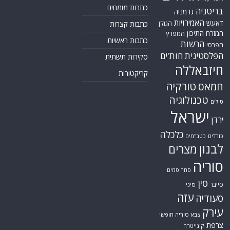
כתבות מומחים
בריטניה
גרמניה
האמירויות
דאעש
הגולן
כתבות קצרות
המזרח התיכון
המפרץ
כתבות ראשיות
הרשות
הפרסי
הפלסטינית
חות'ים
סקירות תשתית
חיזבאללה
קריקטורות
טורקיה
חמאס
טכנולוגיה
טילים
ישראל
ירדן
כלכלה
כורדים
כטב"מים
לבנון
מצרים
סוריה
סחר סמים
סין
סייבר
סיני
עזה
סעודיה
עירק
צבא סוריה חופשי
צרפת
קונייטרה