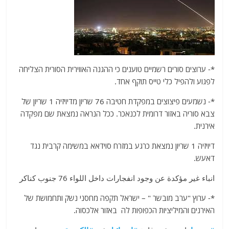
*- ערוצים סורים רשמיים טוענים כי ההגנה האווירית הסורית הצליחה
לפגוע ולהפיל כלי טייס תוקף אחד.
*- נשמעים פיצוצים במפקדת חטיבה 76 שריון מדיויזיה 1 שריון של
צבא סוריה באזור דרומית לכנאכר. ככל הנראה נמצאת שם מפקדה
אירנית.
דיויזיה 1 שריון נמצאת כרגע במזרח סוידאא במשימה קרבית נגד
דאעש.
انباء غير مؤكدة عن وجود انفجارات داخل اللواء 76 جنوب كناكر
*- ערוץ "ערב מובשר " – ישראל תקפה מחסני נשק ותחמושת של
האירנים והמיליציות הכפופות לה באזור אלכסוה.