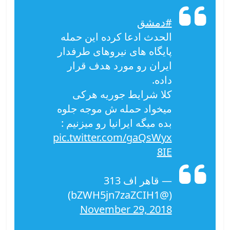
#دمشق
الحدث ادعا کرده این حمله
پایگاه های نیروهای طرفدار
ایران رو مورد هدف قرار
داده.
کلا شرایط جوریه هرکی
میخواد حمله ش موجه جلوه
بده میگه ایرانیا رو میزنیم :
pic.twitter.com/gaQsWyx
8IE
— قاهر اف 313
(@bZWH5jn7zaZCIH1)
November 29, 2018