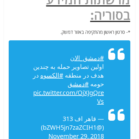
בסוריה:
*- סרטון ראשון מהתקיפה באזור דמשק.
#دمشق_الان
اولین تصاویر حمله به چندین
هدف در منطقه
#الکسوه
در
حومه
#دمشق
pic.twitter.com/OjXJgQre
Vs
— قاهر اف 313
(@bZWH5jn7zaZCIH1)
November 29, 2018