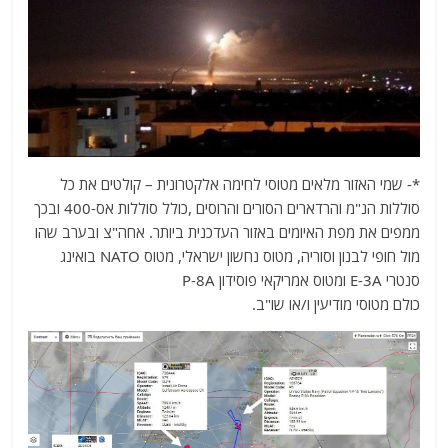
*- שמי האזור מלאים מטוסי לחימה אלקטרונית – קולטים את כל
סוללות הנ"מ והרדארים הסורים והרוסים ,כולל סוללות אס-400 ובכך
ממפים את מפת האיומים באזור העדכנית ביותר. אחה"צ ובערב שהו
מול חופי לבנון וסוריה, מטוס נחשון ישראלי, מטוס NATO בואינג
סנטרי E-3A ומטוס אמריקאי פוסידון P-8A
כולם מטוסי מודיעין ו/או שו"ב.