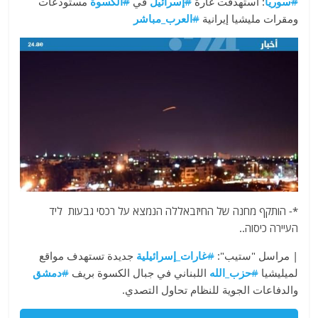
#
سوريا
: استهدفت غارة
#
إسرائيل
في
#
الكسوة
مستودعات
ومقرات مليشيا إيرانية
#
العرب_مباشر
*- הותקף מחנה של החיזבאללה הנמצא על רכסי גבעות ליד
העיירה כיסוה..
| مراسل "ستيب":
#
غارات_إسرائيلية
جديدة تستهدف مواقع
لميليشيا
#
حزب_الله
اللبناني في جبال الكسوة بريف
#
دمشق
والدفاعات الجوية للنظام تحاول التصدي.