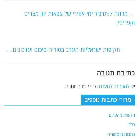
c
itt
ai
e
at
e
er
l
g
s
←
מדוזה 7:תרגיל ימי-אווירי של צבאות יוון מצרים
b
ra
A
וקפריסין
o
m
p
o
p
תקיפות ישראליות הערב בסוריה-סיכום ועדכונים.
→
k
כתיבת תגובה
יש
להתחבר למערכת
כדי לכתוב תגובה.
מדורי כתבות נוספים
חדשות מהעולם
כללי
כתבות היסטוריה