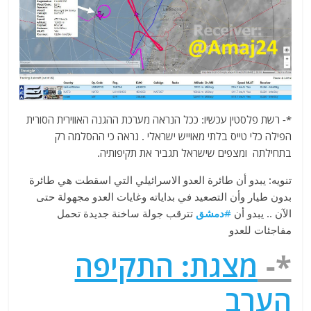
*- רשת פלסטין עכשיו: ככל הנראה מערכת ההגנה האווירית הסורית
הפילה כלי טייס בלתי מאוייש ישראלי . נראה כי ההסלמה רק
בתחילתה ומצפים שישראל תגביר את תקיפותיה.
تنويه: يبدو أن طائرة العدو الاسرائيلي التي اسقطت هي طائرة
بدون طيار وأن التصعيد في بداياته وغايات العدو مجهولة حتى
الآن .. يبدو أن
#
دمشق
تترقب جولة ساخنة جديدة تحمل
مفاجئات للعدو
*-
מצגת: התקיפה
הערב