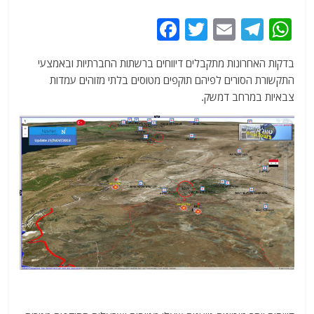
F
T
E
T
W
a
w
m
el
h
בדקות האחרונות מתקבלים דיווחים ברשתות החברתיות ובאמצעי
c
itt
ai
e
at
התקשורת הסורים לפיהם תוקפים מטוסים בלתי מזוהים עמדות
e
er
l
g
s
צבאיות במרחב דמשק.
b
ra
A
o
m
p
o
p
k