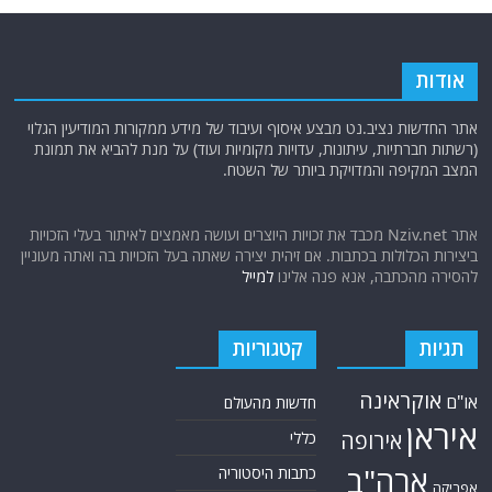
אודות
אתר החדשות נציב.נט מבצע איסוף ועיבוד של מידע ממקורות המודיעין הגלוי
(רשתות חברתיות, עיתונות, עדויות מקומיות ועוד) על מנת להביא את תמונת
המצב המקיפה והמדויקת ביותר של השטח.
אתר Nziv.net מכבד את זכויות היוצרים ועושה מאמצים לאיתור בעלי הזכויות
ביצירות הכלולות בכתבות. אם זיהית יצירה שאתה בעל הזכויות בה ואתה מעוניין
להסירה מהכתבה, אנא פנה אלינו
למייל
תגיות
קטגוריות
אוקראינה
או"ם
חדשות מהעולם
איראן
אירופה
כללי
ארה"ב
כתבות היסטוריה
אפריקה